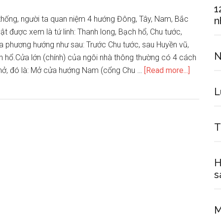
1
nhà
thống, người ta quan niệm 4 hướng Đông, Tây, Nam, Bắc
n
vườn
ật được xem là tứ linh: Thanh long, Bạch hổ, Chu tước,
a phương hướng như sau: Trước Chu tước, sau Huyền vũ,
N
ch hổ.Cửa lớn (chính) của ngôi nhà thông thường có 4 cách
about
ở, đó là: Mở cửa hướng Nam (cổng Chu …
[Read more...]
Thiết
L
kế
cửa
chính
T
cho
nhà
biệt
H
thự
s
theo
phong
M
thuỷ