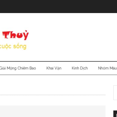
Giải Mộng Chiêm Bao
Khai Vận
Kinh Dịch
Nhóm Máu
S
th
si
...