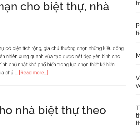
t
mạn cho biệt thự, nhà
vườn
hợp
phong
P
thủy
t
hự có diện tích rộng, gia chủ thường chọn những kiểu cổng
M
iên nhiên xung quanh vừa tạo được nét đẹp yên bình cho
ình chữ nhật khá phổ biến trong lựa chọn thiết kế hiện
about
gia chủ …
[Read more...]
V
Thiết
v
kế
cổng
lãng
ho nhà biệt thự theo
T
mạn
t
cho
t
biệt
thự,