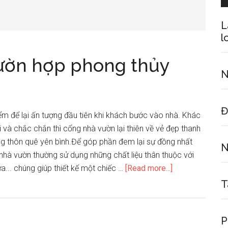
L
l
vườn hợp phong thủy
N
Đ
m để lại ấn tượng đầu tiên khi khách bước vào nhà. Khác
i và chắc chắn thì cổng nhà vườn lại thiên về vẻ đẹp thanh
 thôn quê yên bình.Để góp phần đem lại sự đồng nhất
N
nhà vườn thường sử dụng những chất liệu thân thuộc với
about
nứa... chúng giúp thiết kế một chiếc …
[Read more...]
Thiết
T
kế
cổng
P
nhà