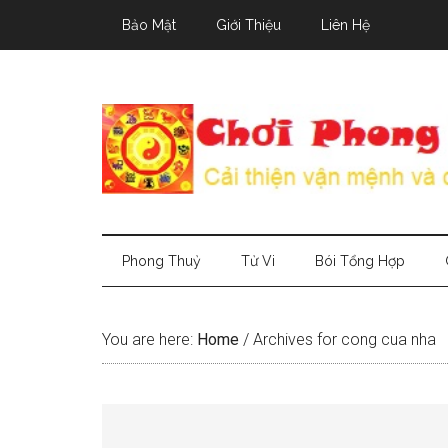
Skip
Skip
Skip
Bảo Mật
Giới Thiệu
Liên Hệ
to
to
to
main
secondary
primary
content
menu
sidebar
Phong Thuỷ
Tử Vi
Bói Tổng Hợp
You are here:
Home
/
Archives for cong cua nha