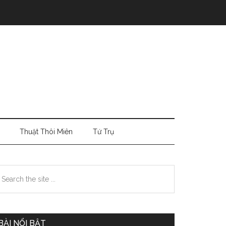
Thuật Thôi Miên
Tứ Trụ
Primary
earch
e
Sidebar
te
BÀI NỔI BẬT