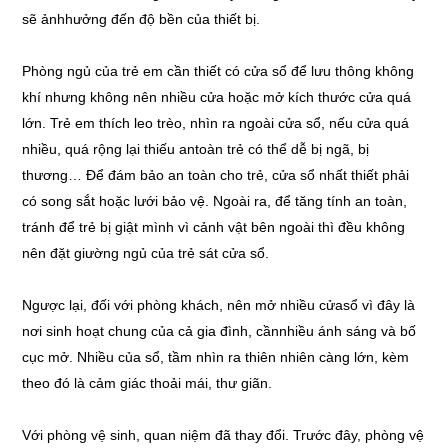
sẽ ảnhhưởng đến độ bền của thiết bị.
Phòng ngủ của trẻ em cần thiết có cửa sổ để lưu thông không
khí nhưng không nên nhiều cửa hoặc mở kích thước cửa quá
lớn. Trẻ em thích leo trèo, nhìn ra ngoài cửa sổ, nếu cửa quá
nhiều, quá rộng lại thiếu antoàn trẻ có thể dễ bị ngã, bị
thương… Để đám bảo an toàn cho trẻ, cửa sổ nhất thiết phải
có song sắt hoặc lưới bảo vệ. Ngoài ra, để tăng tính an toàn,
tránh để trẻ bị giật mình vì cảnh vật bên ngoài thì đều không
nên đặt giường ngủ của trẻ sát cửa sổ.
Ngược lại, đối với phòng khách, nên mở nhiều cửasổ vì đây là
nơi sinh hoạt chung của cả gia đình, cầnnhiều ánh sáng và bố
cục mở. Nhiều của sổ, tầm nhìn ra thiên nhiên càng lớn, kèm
theo đó là cảm giác thoải mái, thư giãn.
Với phòng vệ sinh, quan niệm đã thay đổi. Trước đây, phòng vệ