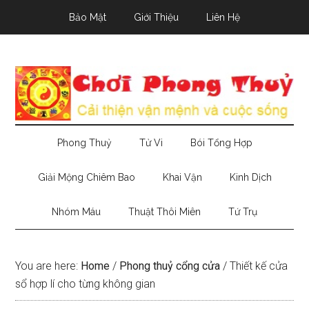
Skip
Skip
Skip
Bảo Mật
Giới Thiệu
Liên Hệ
to
to
to
main
secondary
primary
content
menu
sidebar
Phong Thuỷ
Tử Vi
Bói Tổng Hợp
Giải Mộng Chiêm Bao
Khai Vận
Kinh Dịch
Nhóm Máu
Thuật Thôi Miên
Tứ Trụ
You are here:
Home
/
Phong thuỷ cổng cửa
/
Thiết kế cửa
sổ hợp lí cho từng không gian