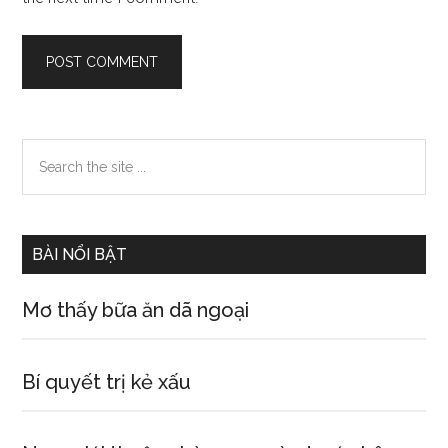
Primary
Search
the
Sidebar
site
...
BÀI NỔI BẬT
Mơ thấy bữa ăn dã ngoại
Bí quyết trị kẻ xấu