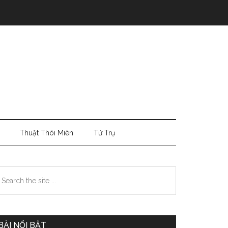
Thuật Thôi Miên
Tứ Trụ
Primary
earch
e
Sidebar
te
BÀI NỔI BẬT