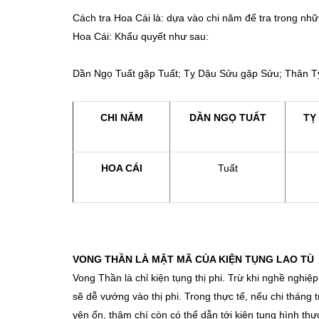
Cách tra Hoa Cái là: dựa vào chi năm để tra trong nhữ
Hoa Cái: Khẩu quyết như sau:
Dần Ngọ Tuất gặp Tuất; Tỵ Dậu Sửu gặp Sửu; Thân T
CHI NĂM
D
Ầ
N NGỌ TUẤT
TỴ
HOA CÁI
Tuất
VONG THẦN LÀ MẬT MÃ CỦA KIỆN TỤNG LAO TÙ
Vong Thần là chỉ kiện tụng thị phi. Trừ khi nghề nghi
sẽ dễ vướng vào thị phi. Trong thực tế, nếu chi tháng t
yên ổn, thậm chí còn có thể dẫn tới kiện tụng hình th