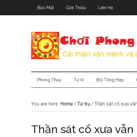
Skip
Skip
Skip
Bảo Mật
Giới Thiệu
Liên Hệ
to
to
to
main
secondary
primary
content
menu
sidebar
Phong Thuỷ
Tử Vi
Bói Tổng Hợp
You are here:
Home
/
Tứ trụ
/
Thần sát cổ xưa vẫ
Thần sát cổ xưa vẫn