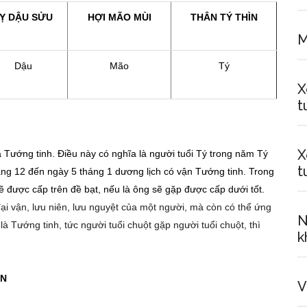
Ỵ DẬU SỬU
HỢI
M
Ã
O
M
Ù
I
THÂN
TÝ
TH
Ì
N
M
Dậu
Mão
Tý
X
t
X
là Tướng tinh. Điều này có nghĩa là người tuổi Tý trong năm Tý
t
háng 12 đến ngày 5 tháng 1 dương lịch có vận Tướng tinh. Trong
sẽ được cấp trên đề bạt, nếu là ông sẽ gặp được cấp dưới tốt.
ại vận, lưu niên, lưu nguyệt của một người, mà còn có thể ứng
N
à Tướng tinh, tức người tuổi chuột gặp người tuổi chuột, thì
k
ỂN
V