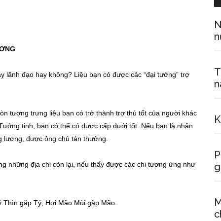
N
n
ƯƠNG
T
ay lãnh đạo hay không? Liệu bạn có được các “đại tướng” trợ
n
n tượng trưng liệu bạn có trở thành trợ thủ tốt của người khác
K
Tướng tinh, bạn có thể có được cấp dưới tốt. Nếu bạn là nhân
g lương, được ông chủ tán thưởng.
P
ong những địa chi còn lại, nếu thấy được các chi tương ứng như
g
M
 Thìn gặp Tý, Hợi Mão Mùi gặp Mão.
c