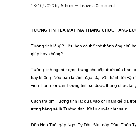
13/10/2023
by
Admin
Leave a Comment
TƯỚNG TINH LÀ MẬT MÃ THĂNG CHỨC TĂNG L
Tướng tinh là gì? Liệu bạn có thể trở thành ông chủ h
giúp hay không?
Tướng tinh ngoài tượng trưng cho cấp dưới của bạn, cò
hay không. Nếu bạn là lãnh đạo, đại vận hành tới vận 
viên, hành tới vận Tướng tinh sẽ được thăng chức tăn
Cách tra tìm Tướng tinh là: dựạ vào chi năm để tra tr
trong bảng sẽ là Tướng tinh. Khẩu quyết như sau:
Dần Ngọ Tuất gặp Ngọ; Tỵ Dậu Sửu gặp Dậu, Thân Tý