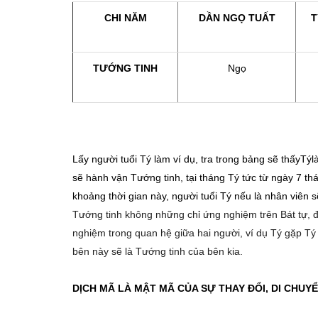
CHI NĂM
D
Ầ
N
NGỌ
TUẤT
T
TƯỚNG TINH
Ngọ
Lấy người tuổi Tý làm ví dụ, tra trong bảng sẽ thấyTý
sẽ hành vận Tướng tinh, tại tháng Tý tức từ ngày 7 t
khoảng thời gian này, người tuổi Tý nếu là nhân viên 
Tướng tinh không những chỉ ứng nghiệm trên Bát tự, đ
nghiệm trong quan hệ giữa hai người, ví dụ Tý gặp Tý l
bên này sẽ là Tướng tinh của bên kia.
DỊCH MÃ LÀ MẬT MÃ CỦA SỰ THAY ĐỔI, DI CHUY