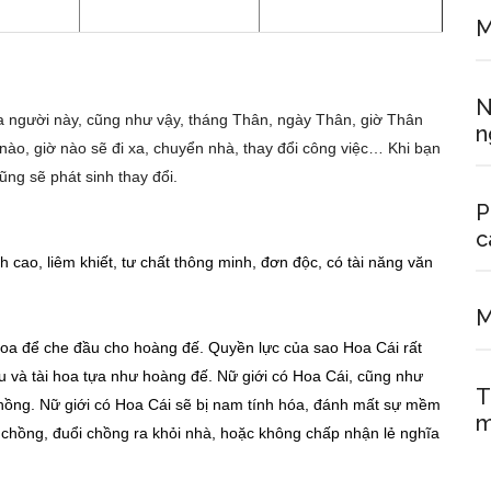
M
N
ủa người này, cũng như vậy, tháng Thân, ngày Thân, giờ Thân
n
ào, giờ nào sẽ đi xa, chuyển nhà, thay đổi công việc… Khi bạn
ng sẽ phát sinh thay đổi.
P
c
 cao, liêm khiết, tư chất thông minh, đơn độc, có tài năng văn
M
 hoa để che đầu cho hoàng đế. Quyền lực của sao Hoa Cái rất
ựu và tài hoa tựa như hoàng đế. Nữ giới có Hoa Cái, cũng như
T
 chồng. Nữ giới có Hoa Cái sẽ bị nam tính hóa, đánh mất sự mềm
m
 chồng, đuổi chồng ra khỏi nhà, hoặc không chấp nhận lẻ nghĩa