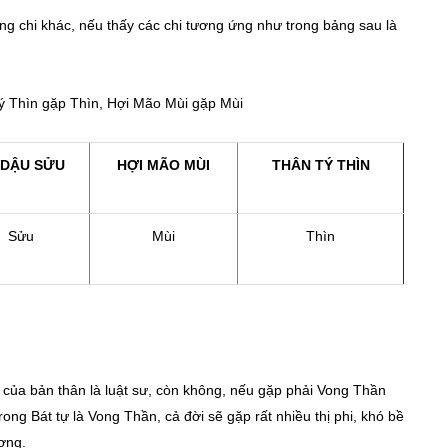
ng chi khác, nếu thấy các chi tương ứng như trong bảng sau là
ý Thìn gặp Thìn, Hợi Mão Mùi gặp Mùi
 DẬU SỬU
HỢI MÃO MÙI
THÂN
TÝ
THÌN
Sửu
Mùi
Thìn
ệp của bản thân là luật sư, còn không, nếu gặp phải Vong Thần
rong Bát tự là Vong Thần, cả đời sẽ gặp rất nhiều thị phi, khó bề
ương.