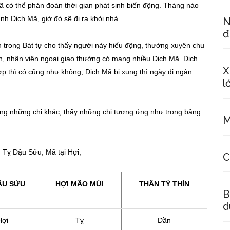
Mã có thể phán đoán thời gian phát sinh biến động. Tháng nào
nh Dịch Mã, giờ đó sẽ đi ra khỏi nhà.
N
đ
 trong Bát tự cho thấy người này hiếu động, thường xuyên chu
, nhân viên ngoại giao thường có mang nhiều Dịch Mã. Dịch
X
p thì có cũng như không, Dịch Mã bị xung thì ngày đi ngàn
l
rong những chi khác, thấy những chi tương ứng như trong bảng
M
 Tỵ Dậu Sửu, Mã tại Hợi;
C
ẬU SỬU
HỢI MÃO MÙI
THÂN TÝ THÌN
B
d
Hợi
Tỵ
Dần