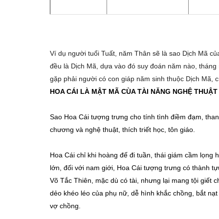
Ví dụ người tuổi Tuất, năm Thân sẽ là sao Dịch Mã c
đều là Dịch Mã, dựa vào đó suy đoán năm nào, tháng n
gặp phải người có con giáp năm sinh thuộc Dịch Mã, cũ
HOA CÁI LÀ MẬT MÃ CÙA TÀI NĂNG NGHỆ THUẬT
Sao Hoa Cái tượng trưng cho tính tình điềm đạm, thanh
chương và nghệ thuật, thích triết học, tôn giáo.
Hoa Cái chỉ khi hoàng đế đi tuần, thái giám cầm lọng
lớn, đối với nam giới, Hoa Cái tượng trưng có thành t
Võ Tắc Thiên, mặc dù có tài, nhưng lại mang tội giết
dẻo khéo léo của phụ nữ, dễ hình khắc chồng, bắt nạt
vợ chồng.