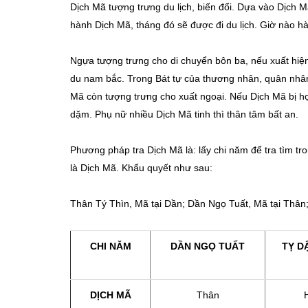
Dịch Mã tượng trưng du lịch, biến đổi. Dựa vào Dịch 
hành Dịch Mã, tháng đó sẽ được đi du lịch. Giờ nào hà
Ngựa tượng trưng cho di chuyển bôn ba, nếu xuất hiện
du nam bắc. Trong Bát tự của thương nhân, quân nhân
Mã còn tượng trưng cho xuất ngoại. Nếu Dịch Mã bị hợ
dặm. Phụ nữ nhiều Dịch Mã tinh thì thân tâm bất an.
Phương pháp tra Dịch Mã là: lấy chi năm để tra tìm t
là Dịch Mã. Khẩu quyết như sau:
Thân Tý Thìn, Mã tại Dần; Dần Ngọ Tuất, Mã tại Thân;
CHI N
Ă
M
DẦN NGỌ TUẤT
TỴ D
DỊCH MÃ
Thân