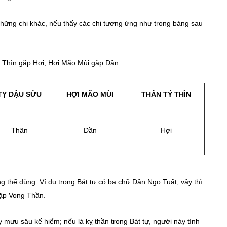
những chi khác, nếu thấy các chi tương ứng như trong bảng sau
 Thìn gặp Hợi; Hợi Mão Mùi gặp Dần.
TỴ DẬU SỬU
HỢI MÃO MÙI
THÂN TÝ THÌN
Thân
Dần
Hợi
g thể dùng. Ví dụ trong Bát tự có ba chữ Dần Ngọ Tuất, vậy thì
 gặp Vong Thần.
 mưu sâu kế hiểm; nếu là kỵ thần trong Bát tự, người này tính