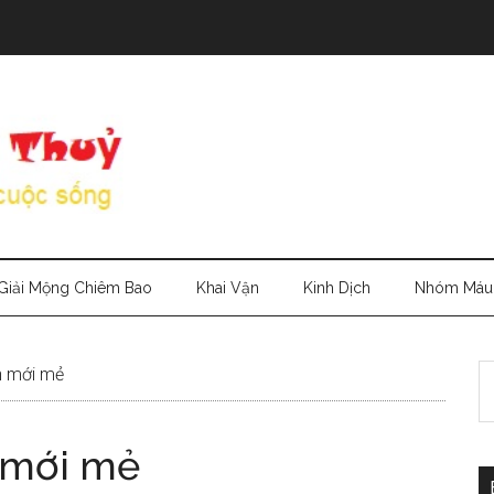
Giải Mộng Chiêm Bao
Khai Vận
Kinh Dịch
Nhóm Máu
S
n mới mẻ
th
si
 mới mẻ
...