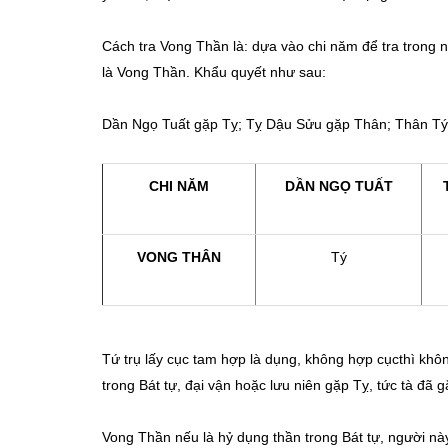
Cách tra Vong Thần là: dựa vào chi năm để tra trong 
là Vong Thần. Khẩu quyết như sau:
Dần Ngọ Tuất gặp Tỵ; Tỵ Dậu Sửu gặp Thân; Thân Tý
CHI NĂM
DẦ
N NGỌ TUẤT
VONG THÂN
Tý
Tứ trụ lấy cục tam hợp là dụng, không hợp cụcthì khôn
trong Bát tự, đại vận hoặc lưu niên gặp Tỵ, tức tà đã
Vong Thần nếu là hỷ dụng thần trong Bát tự, người này