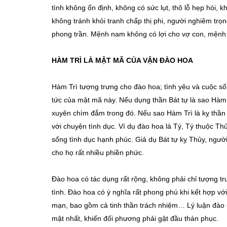
tình không ổn định, không có sức lụt, thô lỗ hẹp hòi, 
không tránh khỏi tranh chấp thị phi, người nghiêm trọ
phong trần. Mệnh nam không có lợi cho vợ con, mệnh n
HÀM TRÌ LÀ MẬT MÃ CỦA VẬN ĐÀO HOA
Hàm Trì tượng trưng cho đào hoa; tình yêu và cuộc sốn
tức của mật mã này. Nếu dụng thần Bát tự là sao Hàm 
xuyên chìm đắm trong đó. Nếu sao Hàm Trì là kỵ thần 
với chuyện tình dục. Ví dụ đào hoa là Tý, Tý thuộc Th
sống tình dục hạnh phúc. Giả dụ Bát tự kỵ Thủy, ngườ
cho họ rất nhiều phiền phức.
Đào hoa có tác dụng rất rộng, không phải chỉ tượng tr
tình. Đào hoa có ý nghĩa rất phong phú khi kết hợp v
mạn, bao gồm cả tinh thần trách nhiệm… Lý luận đào h
mật nhất, khiến đối phương phải gật đầu thán phục.