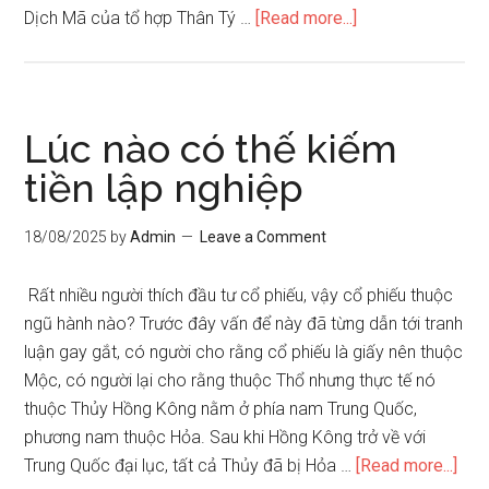
about
Dịch Mã của tổ hợp Thân Tý …
[Read more...]
Bí
quyết
tra
cứu
Lúc nào có thế kiếm
thần
tiền lập nghiệp
sát
18/08/2025
by
Admin
Leave a Comment
Rất nhiều người thích đầu tư cổ phiếu, vậy cổ phiếu thuộc
ngũ hành nào? Trước đây vấn để này đã từng dẫn tới tranh
luận gay gắt, có người cho rằng cổ phiếu là giấy nên thuộc
Mộc, có người lại cho rằng thuộc Thổ nhưng thực tế nó
thuộc Thủy Hồng Kông nằm ở phía nam Trung Quốc,
phương nam thuộc Hỏa. Sau khi Hồng Kông trở về với
abo
Trung Quốc đại lục, tất cả Thủy đã bị Hỏa …
[Read more...]