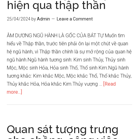
hiện qua thập thần
tìm
ra
25/04/2024
by
Admin
Leave a Comment
cái
tôi
ÂM DƯƠNG NGŨ HÀNH LÀ GỐC CỦA BÁT TỰ Muốn tìm
nguyên
hiểu về Thập thần, trước tiên phải ôn lại một chút về quan
thủy
hệ ngũ hành, vì Thập thần chính là sự mở rộng của quan hệ
của
ngũ hành.Ngũ hành tương sinh: Kim sinh Thủy, Thủy sinh
mình
Mộc, Mộc sinh Hỏa, Hỏa sinh Thổ, Thổ sinh Kim.Ngũ hành
tương khắc: Kim khắc Mộc, Mộc khắc Thổ, Thổ khắc Thủy,
Thủy khắc Hỏa, Hỏa khắc Kim.Thủy vượng …
[Read
about
more...]
Vận
mệnh
phức
tạp
Quan sát tượng trưng
thể