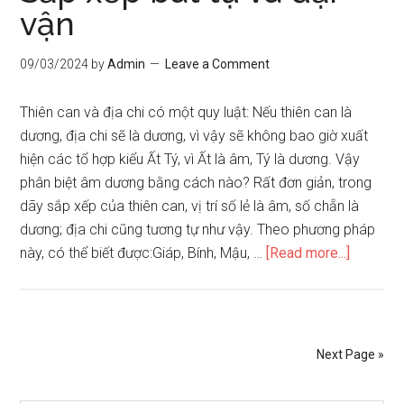
vận
tài
hoa
09/03/2024
by
Admin
Leave a Comment
và
con
Thiên can và địa chi có một quy luật: Nếu thiên can là
cái
dương, địa chi sẽ là dương, vì vậy sẽ không bao giờ xuất
hiện các tổ hợp kiểu Ất Tý, vì Ất là âm, Tý là dương. Vậy
phân biệt âm dương bằng cách nào? Rất đơn giản, trong
dãy sắp xếp của thiên can, vị trí số lẻ là âm, số chẵn là
dương; địa chi cũng tương tự như vậy. Theo phương pháp
about
này, có thể biết được:Giáp, Bính, Mậu, …
[Read more...]
Sắp
xếp
bát
tự
Next Page »
và
đại