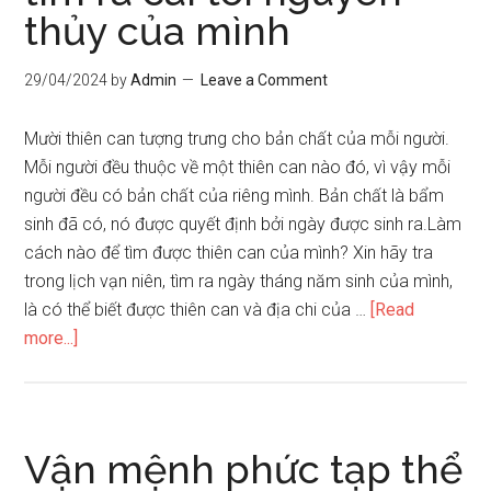
thủy của mình
chi
tàng
can
29/04/2024
by
Admin
Leave a Comment
Mười thiên can tượng trưng cho bản chất của mỗi người.
Mỗi người đều thuộc về một thiên can nào đó, vì vậy mỗi
người đều có bản chất của riêng mình. Bản chất là bẩm
sinh đã có, nó được quyết định bởi ngày được sinh ra.Làm
cách nào để tìm được thiên can của mình? Xin hãy tra
trong lịch vạn niên, tìm ra ngày tháng năm sinh của mình,
là có thể biết được thiên can và địa chi của …
[Read
about
more...]
Vận
dụng
thiên
can
Vận mệnh phức tạp thể
đế