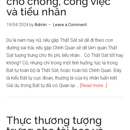
cho chồng, công việc
hiện
và tiểu nhân
qua
thập
thần
19/04/2024
by
Admin
Leave a Comment
Dù là nam hay nữ, nếu gặp Thất Sát sẽ dễ đi theo con
đường sai trái, nếu gặp Chính Quan sẽ dễ làm quan.Thất
Sát tượng trưng cho thị phi, tiểu nhân... Có Thất Sát tốt hay
không? Có, nhưng chỉ trong một tình huống, tức là trong
Bát tự toàn bộ là Thất Sát, hoặc toàn bộ Chính Quan. Đây
là kiểu Bát tự cực đoan, thường là của kỳ nhân tuấn kiệt.
about
Giả dụ trong Bát tự đã có Quan lại …
[Read more...]
Quan
sát
tượng
trưng
Thực thương tượng
cho