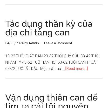
Lúc
nào
có
thế
Tác dụng thần kỳ của
kiế
địa chi tàng can
tiền
lập
04/05/2024
by
Admin
Leave a Comment
ngh
13-22 TUỔI GIÁP DẦN 23-32 TUỔI QUÝ SỬU 33-42 TUỔI
NHÂM TÝ 43-52 TUỔI TÂN HỢI 53-62 TUỔI CANH TUẤT
about
63-72 TUỔI ẤT DẬU Một mật mã …
[Read more...]
Tác
dụng
thần
kỳ
Vận dụng thiên can đế
của
tìm ra cái tôi nguyên
địa