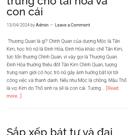
trưng cho tài hoa và
chồng,
con cái
công
việc
và
13/04/2024
by
Admin
Leave a Comment
tiểu
nhân
Thương Quan là gì? Chính Quan của dương Mộc là Tân
Kim, học trò nữ là Đinh Hỏa, Đinh Hỏa khác chế Tân Kim,
tức tổn thương Chính Quan, vì vậy gọi là Thương Quan.
Đinh Hỏa thường thiêu đốt Tân Kim Chính Quan, tượng
trưng nam giới có học trò nữ gây ảnh hưởng bất lợi tới
công việc và thanh danh. Nếu như Mộc là chồng, Mậu Thổ
là vợ, Kim do Thổ sinh ra sẽ là con cái. Tương …
[Read
about
more...]
Thực
thương
tượng
trưng
Sắp xếp bát tự và đại
cho