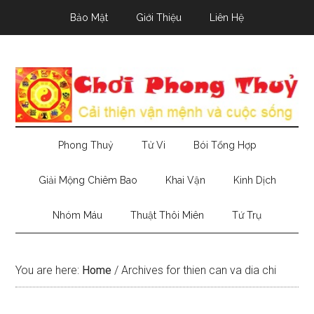
Skip
Skip
Skip
Bảo Mật
Giới Thiệu
Liên Hệ
to
to
to
main
secondary
primary
content
menu
sidebar
Phong Thuỷ
Tử Vi
Bói Tổng Hợp
Giải Mộng Chiêm Bao
Khai Vận
Kinh Dịch
Nhóm Máu
Thuật Thôi Miên
Tứ Trụ
You are here:
Home
/
Archives for thien can va dia chi