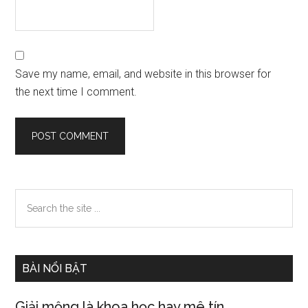
Save my name, email, and website in this browser for
the next time I comment.
Primary
Search
the
Sidebar
site
...
BÀI NỔI BẬT
Giải mộng là khoa học hay mê tín