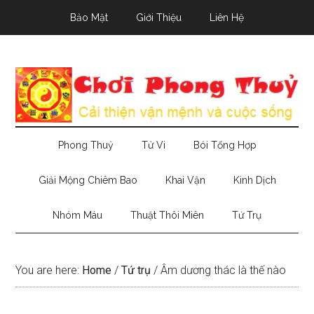
Skip
Skip
Skip
Bảo Mật
Giới Thiệu
Liên Hệ
to
to
to
main
secondary
primary
content
menu
sidebar
Phong Thuỷ
Tử Vi
Bói Tổng Hợp
Giải Mộng Chiêm Bao
Khai Vận
Kinh Dịch
Nhóm Máu
Thuật Thôi Miên
Tứ Trụ
You are here:
Home
/
Tứ trụ
/
Âm dương thác là thế nào