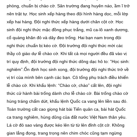
phòng, chuẩn bị chào cờ. Sân trường đang huyên náo, ầm ĩ trở
nên trật tự. Học sinh xếp hàng theo đội hình hàng dọc, mỗi lớp
xếp hai hàng. Đội nghi thức xếp hàng dưới chân cột cờ. Học
sinh đội nghi thức mặc đồng phục trắng, mũ ca-lô xanh dương,
cổ quàng khăn đỏ và dây đeo trống. Hai bạn nam trong đội
nghi thức chuẩn bị kéo cờ. Đội trưởng đội nghi thức mời các
thầy cô giáo dự lễ chào cờ. Khi tất cả mọi người đều đã vào vị
trí quy định, đội trưởng đội nghi thức dõng dạc hô to: “Học sinh:
nghiêm”.Ổn định học sinh xong, đội trưởng đội nghi thức trở về
vị trí của mình bên cạnh các bạn. Cô tổng phụ trách điều khiển
lễ chào cờ. Khi khẩu lệnh: “Chào cờ, chào” cất lên, đội nghi
thức cử hành bài trống dành cho lễ chào cờ. Bài trống chào cờ
hùng tráng chấm dứt, khẩu lệnh Quốc ca vang lên liền sau đó.
Toàn trường cất cao giọng hát bài Tiến quân ca, bài hát Quốc
ca trang nghiêm, hùng dũng của đất nước Việt Nam thân yêu.
Lá cờ đỏ sao vàng được kéo lên từ từ lên đỉnh cột cờ. Không
gian lắng đọng, trang trọng nên chim chóc cũng tạm ngừng