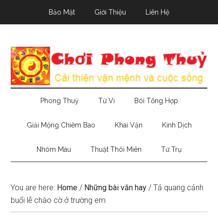
Skip
Skip
Skip
Bảo Mật
Giới Thiệu
Liên Hệ
to
to
to
main
secondary
primary
content
menu
sidebar
Phong Thuỷ
Tử Vi
Bói Tổng Hợp
Giải Mộng Chiêm Bao
Khai Vận
Kinh Dịch
Nhóm Máu
Thuật Thôi Miên
Tứ Trụ
You are here:
Home
/
Những bài văn hay
/
Tả quang cảnh
buổi lễ chào cờ ở trường em