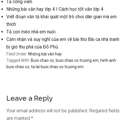
Tả công viên
Những bài văn hay lớp 4 I Cách học tốt văn lớp 4
Viết đoạn văn tả khái quát một trò chơi dân gian mà em
thích
Tả con mèo nhà em nuôi
Cảm nhận và suy nghĩ của em về bài thơ Bài ca nhà tranh
bị gió thu phá của Đỗ Phủ.
Filed Under:
Những bài văn hay
Tagged With:
Buoi chao co
,
buoi chao co truong em
,
hinh anh
buoi chao co
,
ta lai buoi chao co truong em
Reader
Leave a Reply
Interactions
Your email address will not be published.
Required fields
are marked
*