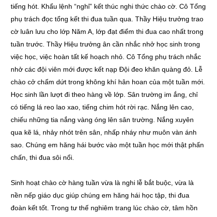
tiếng hót. Khẩu lệnh “nghỉ” kết thúc nghi thức chào cờ. Cô Tổng
phụ trách đọc tổng kết thi đua tuần qua. Thầy Hiệu trưởng trao
cờ luân lưu cho lớp Năm A, lớp đạt điểm thi đua cao nhất trong
tuần trước. Thầy Hiệu trưởng ân cần nhắc nhở học sinh trong
việc học, việc hoàn tất kế hoạch nhỏ. Cô Tổng phụ trách nhắc
nhở các đội viên mới được kết nạp Đội đeo khăn quàng đỏ. Lễ
chào cở chấm dứt trong không khí hân hoan của một tuần mới.
Học sinh lần lượt đi theo hàng về lớp. Sân trường im ắng, chỉ
có tiếng lá reo lao xao, tiếng chim hót rời rạc. Nắng lên cao,
chiếu những tia nắng vàng óng lên sân trường. Nắng xuyên
qua kẽ lá, nhảy nhót trên sân, nhấp nháy như muôn vàn ánh
sao. Chúng em hăng hái bước vào một tuần học mới thật phấn
chấn, thi đua sôi nổi.
Sinh hoạt chào cờ hàng tuần vừa là nghi lễ bắt buộc, vừa là
nền nếp giáo dục giúp chúng em hăng hái học tập, thi đua
đoàn kết tốt. Trong tư thế nghiêm trang lúc chào cờ, tâm hồn