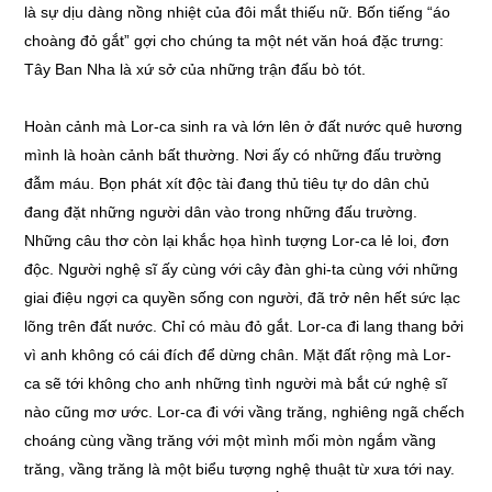
là sự dịu dàng nồng nhiệt của đôi mắt thiếu nữ. Bốn tiếng “áo
choàng đỏ gắt” gợi cho chúng ta một nét văn hoá đặc trưng:
Tây Ban Nha là xứ sở của những trận đấu bò tót.
Hoàn cảnh mà Lor-ca sinh ra và lớn lên ở đất nước quê hương
mình là hoàn cảnh bất thường. Nơi ấy có những đấu trường
đẫm máu. Bọn phát xít độc tài đang thủ tiêu tự do dân chủ
đang đặt những người dân vào trong những đấu trường.
Những câu thơ còn lại khắc họa hình tượng Lor-ca lẻ loi, đơn
độc. Người nghệ sĩ ấy cùng với cây đàn ghi-ta cùng với những
giai điệu ngợi ca quyền sống con người, đã trở nên hết sức lạc
lõng trên đất nước. Chỉ có màu đỏ gắt. Lor-ca đi lang thang bởi
vì anh không có cái đích để dừng chân. Mặt đất rộng mà Lor-
ca sẽ tới không cho anh những tình người mà bắt cứ nghệ sĩ
nào cũng mơ ước. Lor-ca đi với vầng trăng, nghiêng ngã chếch
choáng cùng vầng trăng với một mình mối mòn ngắm vầng
trăng, vầng trăng là một biểu tượng nghệ thuật từ xưa tới nay.