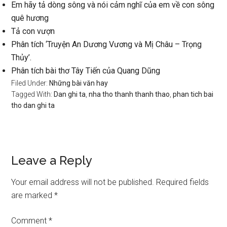
Em hãy tả dòng sông và nói cảm nghĩ của em về con sông
quê hương
Tả con vượn
Phân tích ‘Truyện An Dương Vương và Mị Châu – Trọng
Thủy’.
Phân tích bài thơ Tây Tiến của Quang Dũng
Filed Under:
Những bài văn hay
Tagged With:
Dan ghi ta
,
nha tho thanh thanh thao
,
phan tich bai
tho dan ghi ta
Reader
Leave a Reply
Interactions
Your email address will not be published.
Required fields
are marked
*
Comment
*