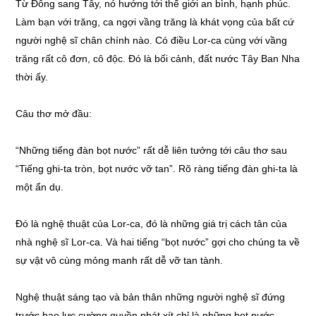
Từ Đông sang Tây, nó hướng tới thế giới an bình, hạnh phúc.
Làm bạn với trăng, ca ngợi vầng trăng là khát vọng của bất cứ
người nghệ sĩ chân chính nào. Có điều Lor-ca cùng với vầng
trăng rất cô đơn, cô độc. Đó là bối cảnh, đất nước Tây Ban Nha
thời ấy.
Câu thơ mở đầu:
“Những tiếng đàn bọt nước” rất dễ liên tưởng tới câu thơ sau
“Tiếng ghi-ta tròn, bọt nước vỡ tan”. Rõ ràng tiếng đàn ghi-ta là
một ẩn dụ.
Đó là nghệ thuật của Lor-ca, đó là những giá trị cách tân của
nhà nghệ sĩ Lor-ca. Và hai tiếng “bọt nước” gợi cho chúng ta về
sự vật vô cùng mỏng manh rất dễ vỡ tan tành.
Nghệ thuật sáng tạo và bản thân những người nghệ sĩ đứng
trước bạo lực cường quyền phát xít chỉ là những bọt nước