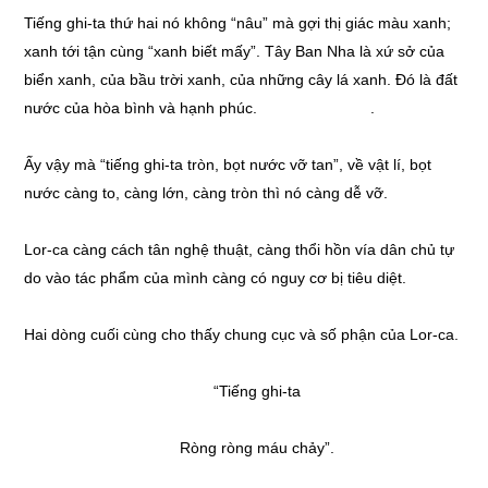
Tiếng ghi-ta thứ hai nó không “nâu” mà gợi thị giác màu xanh;
xanh tới tận cùng “xanh biết mấy”. Tây Ban Nha là xứ sở của
biển xanh, của bầu trời xanh, của những cây lá xanh. Đó là đất
nước của hòa bình và hạnh phúc. .
Ấy vậy mà “tiếng ghi-ta tròn, bọt nước vỡ tan”, về vật lí, bọt
nước càng to, càng lớn, càng tròn thì nó càng dễ vỡ.
Lor-ca càng cách tân nghệ thuật, càng thổi hồn vía dân chủ tự
do vào tác phẩm của mình càng có nguy cơ bị tiêu diệt.
Hai dòng cuối cùng cho thấy chung cục và số phận của Lor-ca.
“Tiếng ghi-ta
Ròng ròng máu chảy”.