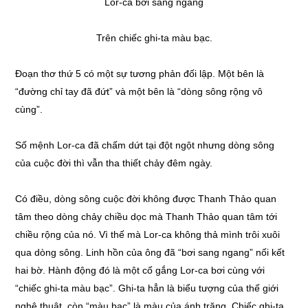
Lor-ca bơi sang ngang
Trên chiếc ghi-ta màu bạc.
Đoạn thơ thứ 5 có một sự tương phản đối lập. Một bên là
“đường chỉ tay đã đứt” và một bên là “dòng sông rộng vô
cùng”.
Số mệnh Lor-ca đã chấm dứt tại đột ngột nhưng dòng sông
của cuộc đời thì vẫn tha thiết chảy đêm ngày.
Có điều, dòng sông cuộc đời không được Thanh Thảo quan
tâm theo dòng chảy chiều dọc mà Thanh Thảo quan tâm tới
chiều rộng của nó. Vì thế mà Lor-ca không thả mình trôi xuôi
qua dòng sông. Linh hồn của ông đã “bơi sang ngang” nối kết
hai bờ. Hành động đó là một cố gắng Lor-ca bơi cùng với
“chiếc ghi-ta màu bạc”. Ghi-ta hẳn là biểu tượng của thế giới
nghệ thuật, còn “màu bạc” là màu của ánh trăng. Chiếc ghi-ta