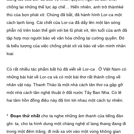
chống lại những thế lực áp chế… Hiển nhiên, anh trở thànhkẻ
thù của bọn phát xít. Chúng đã bắt, đã hành hình Lor-ca một
cách lạnh lùng. Cái chết của Lor-ca đã dấy lên một làn sóng
phẫn nộ trên toàn thế giới với bè lũ phát xít, tên tuổi của anh đã
tập hợp mọi người bảo vệ văn hóa chống lại cường quyền. Đó
là biểu tượng của việc chống phát xít và bảo vệ văn minh nhân
loại.
Có rất nhiều tác phẩm bất hủ đã viết về Lor-ca . Ở Việt Nam có
những bài hát về Lor-ca và có một bài thơ rất thành công về
nhân vật này. Thanh Thảo là một nhà cách tân thơ ca gặp gỡ
một nhà cách tân nghệ thuật ở đất nước Tây Ban Nha. Có lẽ
hai tâm hồn đồng điệu này đã tìm tới nhau một cách tự nhiên.
*
Đoạn thứ nhất
cho ta nghe những âm thanh của tiếng đàn
ghi- ta, cho ta hình dung một chàng nghệ sĩ lang thang đang đi
trong một đêm trăng, đi mãi xa vời vào một vùng không gian