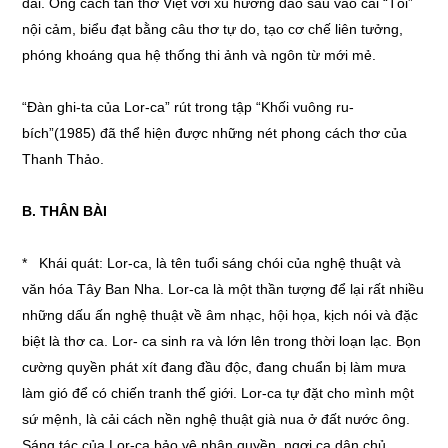
dãi. Ông cách tân thơ Việt với xu hướng đào sâu vào cái “Tôi”
nội cảm, biểu đạt bằng câu thơ tự do, tạo cơ chế liên tưởng,
phóng khoáng qua hệ thống thi ảnh và ngôn từ mới mẻ.
“Đàn ghi-ta của Lor-ca” rút trong tập “Khối vuông ru-
bích”(1985) đã thể hiện được những nét phong cách thơ của
Thanh Thảo.
B. THÂN BÀI
* Khái quát: Lor-ca, là tên tuổi sáng chói của nghệ thuật và
văn hóa Tây Ban Nha. Lor-ca là một thần tượng để lại rất nhiều
những dấu ấn nghệ thuật về âm nhạc, hội họa, kịch nói và đặc
biệt là thơ ca. Lor- ca sinh ra và lớn lên trong thời loạn lạc. Bọn
cường quyền phát xít đang đầu độc, đang chuẩn bị làm mưa
làm gió để có chiến tranh thế giới. Lor-ca tự đặt cho mình một
sứ mệnh, là cải cách nền nghệ thuật già nua ở đất nước ông.
Sáng tác của Lor-ca bảo vệ nhân quyền, ngợi ca dân chủ,