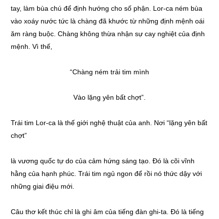
tay, làm bùa chú để định hướng cho số phận. Lor-ca ném bùa
vào xoáy nước tức là chàng đã khước từ những định mệnh oái
ăm ràng buộc. Chàng không thừa nhận sự cay nghiệt của định
mệnh. Vì thế,
“Chàng ném trải tim mình
Vào lặng yên bất chợt”.
Trái tim Lor-ca là thế giới nghệ thuật của anh. Nơi “lặng yên bất
chợt”
là vương quốc tự do của cảm hứng sáng tạo. Đó là cõi vĩnh
hằng của hạnh phúc. Trái tim ngủ ngon để rồi nó thức dậy với
những giai điệu mới.
Câu thơ kết thúc chỉ là ghi âm của tiếng đàn ghi-ta. Đó là tiếng