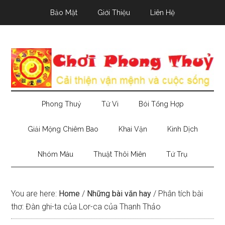
Skip
Skip
Skip
Bảo Mật
Giới Thiệu
Liên Hệ
to
to
to
main
secondary
primary
content
menu
sidebar
Phong Thuỷ
Tử Vi
Bói Tổng Hợp
Giải Mộng Chiêm Bao
Khai Vận
Kinh Dịch
Nhóm Máu
Thuật Thôi Miên
Tứ Trụ
You are here:
Home
/
Những bài văn hay
/
Phân tích bài
thơ: Đàn ghi-ta của Lor-ca của Thanh Thảo