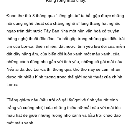
Ròng ròng máu chảy.
Đoạn thơ thứ 3 thông qua “tiếng ghi-ta” ta bắt gặp được những
nội dung nghệ thuật của chàng nghệ sĩ lang thang hát nghêu
ngao trên đất nước Tây Ban Nha một nền văn hoá có truyền
thống nghệ thuật độc đáo. Ta bắt gặp trong những giai điệu trái
tim của Lor-ca, thiên nhiên, đất nước, tình yêu lứa đôi của miền
đất đầy nắng ấm, của biển đồi luôn xanh một màu xanh, của
những cánh đồng nho gắn với tình yêu, những cô gái mắt nâu.
Nếu ai đã đọc Lor-ca thì thông qua khổ thơ này sẽ cảm nhận
được rất nhiều hình tượng trong thế giới nghệ thuật của chính
Lor-ca.
“Tiếng ghi-ta nâu /bầu trời cô gái ấy”gợi về tình yêu rất trinh
trắng và cuồng nhiệt của những thiếu nữ mắt nâu với mái tóc
màu hạt dẻ giữa những ruộng nho xanh và bầu trời chao đảo
một màu xanh.