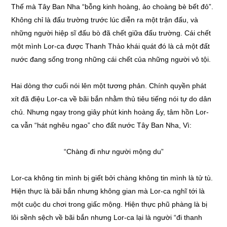
Thế mà Tây Ban Nha “bỗng kinh hoàng, ảo choàng bè bết đỏ”.
Không chỉ là đấu trường trước lúc diễn ra một trận đấu, và
những người hiệp sĩ đấu bò đã chết giữa đấu trường. Cái chết
một mình Lor-ca được Thanh Thảo khái quát đó là cả một đất
nước đang sống trong những cái chết của những người vô tội.
Hai dòng thơ cuối nói lên một tương phản. Chính quyền phát
xít đã điệu Lor-ca về bãi bắn nhằm thủ tiêu tiếng nói tự do dân
chủ. Nhưng ngay trong giây phút kinh hoàng ấy, tâm hồn Lor-
ca vẫn “hát nghêu ngao” cho đất nước Tây Ban Nha, Vì:
“Chàng đi như người mộng du”
Lor-ca không tin mình bị giết bởi chàng không tin mình là tử tù.
Hiện thực là bãi bắn nhưng không gian mà Lor-ca nghĩ tới là
một cuộc du chơi trong giấc mộng. Hiện thực phũ phàng là bị
lôi sềnh sệch về bãi bắn nhưng Lor-ca lại là người “đi thanh