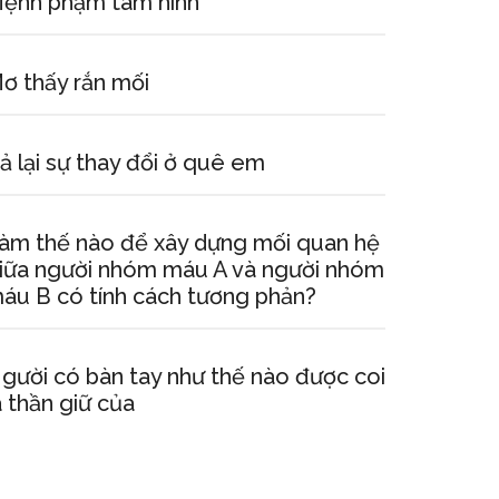
ệnh phạm tam hình
ơ thấy rắn mối
ả lại sự thay đổi ở quê em
àm thế nào để xây dựng mối quan hệ
iữa người nhóm máu A và người nhóm
áu B có tính cách tương phản?
gười có bàn tay như thế nào được coi
à thần giữ của