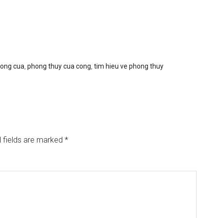
cong cua
,
phong thuy cua cong
,
tim hieu ve phong thuy
 fields are marked
*