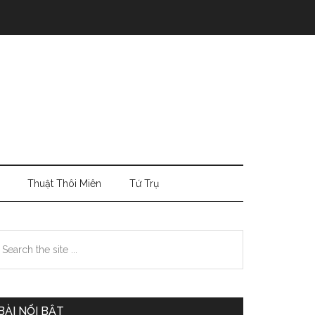
Thuật Thôi Miên
Tứ Trụ
Primary
earch
e
Sidebar
te
BÀI NỔI BẬT