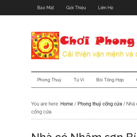
Skip
Skip
Skip
Bảo Mật
Giới Thiệu
Liên Hệ
to
to
to
main
secondary
primary
content
menu
sidebar
Phong Thuỷ
Tử Vi
Bói Tổng Hợp
You are here:
Home
/
Phong thuỷ cổng cửa
/
Nhà c
cổng cửa