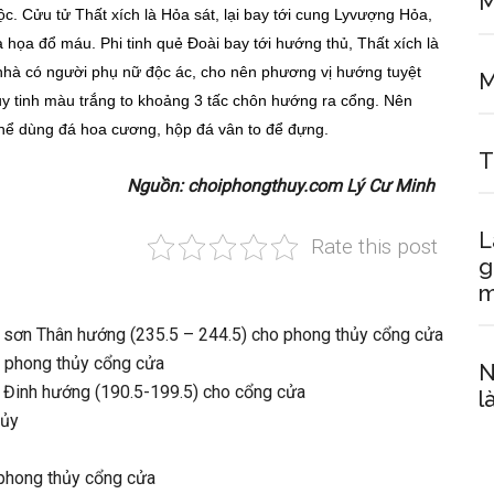
M
c. Cửu tử Thất xích là Hỏa sát, lại bay tới cung Lyvượng Hỏa,
họa đổ máu. Phi tinh quẻ Đoài bay tới hướng thủ, Thất xích là
g nhà có người phụ nữ độc ác, cho nên phương vị hướng tuyệt
M
y tinh màu trắng to khoảng 3 tấc chôn hướng ra cổng. Nên
hể dùng đá hoa cương, hộp đá vân to để đựng.
T
Nguồn: choiphongthuy.com Lý Cư Minh
L
Rate this post
g
m
 sơn Thân hướng (235.5 – 244.5) cho phong thủy cổng cửa
 phong thủy cổng cửa
N
 Đinh hướng (190.5-199.5) cho cổng cửa
l
hủy
 phong thủy cổng cửa