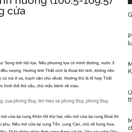
h hướng (160.5-169.5)
g cửa
G
P
l
ục Song tinh hội tọa. Nếu phương tọa có minh đường, nước 3
M
K
 đều vượng. Hướng tinh Thất xích là thoái khí tinh, không nên
 có núi ở xa, trạch vận chủ vềcát. Hướng thủ là tổ hợp Thất
ớc hình thế thô xấu, chủ mắc bệnh về máu.
Ứ
t
 mở cửa tại cung Khôn tốt thứ hai; nếu mở cửa tại cung Đoài thì
M
thai phụ. Nếu mở cửa tại cung Tốn, cung Càn, chủ về hung họa,
c
 Mùi, Thân thêm nhân đinh càng được cát lợi. Vào các năm Dậu,