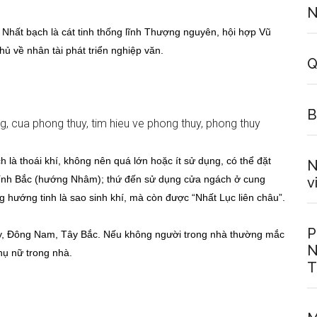
N
Nhất bạch là cát tinh thống lĩnh Thượng nguyên, hội hợp Vũ
hủ về nhân tài phát triển nghiệp văn.
Q
B
 là thoái khí, không nên quá lớn hoặc ít sử dụng, có thể đặt
N
hính Bắc (hướng Nhâm); thứ đến sử dụng cửa ngách ở cung
v
ướng tinh là sao sinh khí, mà còn được “Nhất Lục liên châu”.
P
y, Đông Nam, Tây Bắc. Nếu không người trong nhà thường mắc
N
hụ nữ trong nhà.
T