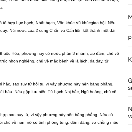
a.
M
à tổ hợp Lục bạch, Nhất bạch, Văn khúc Vũ khúcgiao hội. Nếu
 quý. Núi nước của 2 cung Chấn và Cấn liên kết thành một dải
P
ử thuộc Hỏa, phương này có nước phân 3 nhánh, ao đầm, chủ về
K
 trúc nhọn nghiêng, chủ về mắc bệnh về lá lách, dạ dày, tử
G
ị hắc, sao suy tử hội tụ, vì vậy phương này nên bàng phẳng,
s
 yết hầu. Nếu gặp lưu niên Tử bạch Nhị hắc, Ngũ hoàng, chủ về
N
ổ hợp sao suy tử, vì vậy phương này nên bằng phẳng. Nêu có
v
thòi chủ về nam nữ có tính phóng túng, dâm đãng, vợ chồng mâu