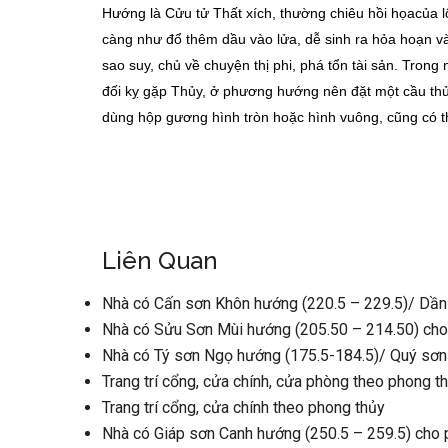
Hướng là Cửu tử Thất xích, thường chiêu hồi họacủa lộ
càng như đổ thêm dầu vào lửa, dễ sinh ra hỏa hoạn và 
sao suy, chủ về chuyện thị phi, phá tổn tài sản. Tron
đối kỵ gặp Thủy, ở phương hướng nên đặt một cầu thủ
dùng hộp gương hình tròn hoặc hình vuông, cũng có t
Liên Quan
Nhà có Cấn sơn Khôn hướng (220.5 – 229.5)/ Dần
Nhà có Sửu Sơn Mùi hướng (205.50 – 214.50) cho
Nhà có Tý sơn Ngọ hướng (175.5-184.5)/ Quý sơn
Trang trí cổng, cửa chính, cửa phòng theo phong t
Trang trí cổng, cửa chính theo phong thủy
Nhà có Giáp sơn Canh hướng (250.5 – 259.5) cho