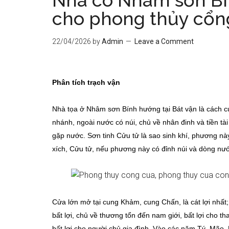
Nhà có Nhâm sơn Bín
cho phong thủy cổn
22/04/2026
by
Admin
Leave a Comment
Phân tích trạch vận
Nhà tọa ở Nhâm sơn Bính hướng tại Bát vận là cách c
nhánh, ngoài nước có núi, chủ về nhân đinh và tiền tài
gặp nước. Sơn tinh Cửu tử là sao sinh khí, phương này
xích, Cửu tử, nếu phương này có đỉnh núi và dòng nư
Cửa lớn mở tại cung Khảm, cung Chấn, là cát lợi nhất;
bất lợi, chủ về thương tổn đến nam giới, bất lợi cho 
bất lợi cho người chủ gia đình. Vào các năm Tý, Mão,