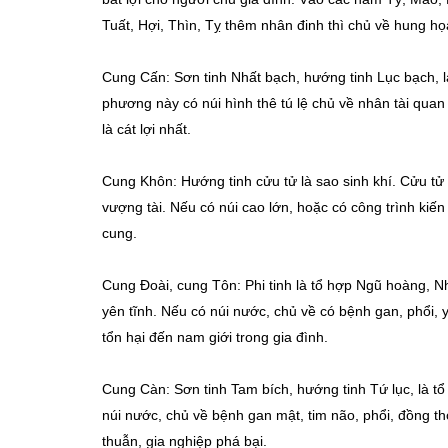
Tuất, Hợi, Thìn, Tỵ thêm nhân đinh thì chủ về hung họ
Cung Cấn: Sơn tinh Nhất bạch, hướng tinh Lục bạch, l
phương này có núi hình thê tú lệ chủ về nhân tài quan
là cát lợi nhất.
Cung Khôn: Hướng tinh cửu tử là sao sinh khí. Cửu t
vượng tài. Nếu có núi cao lớn, hoặc có công trình kiến
cung.
Cung Đoài, cung Tôn: Phi tinh là tổ hợp Ngũ hoàng, Nh
yên tĩnh. Nếu có núi nước, chủ về có bệnh gan, phổi,
tổn hại đến nam giới trong gia đình.
Cung Càn: Sơn tinh Tam bích, hướng tinh Tứ lục, là t
núi nước, chủ về bệnh gan mật, tim não, phổi, đồng 
thuẫn, gia nghiệp phá bại.