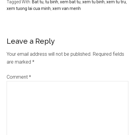
Tagged With:
Bat tu
,
tu binh
,
xem bat tu
,
xem tu binh
,
xem tu tru
,
xem tuong lai cua minh
,
xem van menh
Reader
Leave a Reply
Interactions
Your email address will not be published.
Required fields
are marked
*
Comment
*