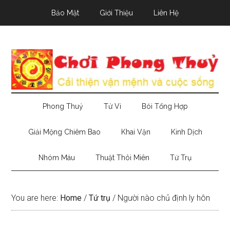
Skip
Skip
Skip
Bảo Mật
Giới Thiệu
Liên Hệ
to
to
to
main
secondary
primary
content
menu
sidebar
Phong Thuỷ
Tử Vi
Bói Tổng Hợp
Giải Mộng Chiêm Bao
Khai Vận
Kinh Dịch
Nhóm Máu
Thuật Thôi Miên
Tứ Trụ
You are here:
Home
/
Tứ trụ
/
Người nào chủ định ly hôn