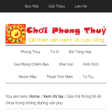
Skip
Skip
Skip
Bảo Mật
Giới Thiệu
Liên Hệ
to
to
to
main
secondary
primary
content
menu
sidebar
Phong Thuỷ
Tử Vi
Bói Tổng Hợp
Giải Mộng Chiêm Bao
Khai Vận
Kinh Dịch
Nhóm Máu
Thuật Thôi Miên
Tứ Trụ
You are here:
Home
/
Xem chỉ tay
/
Giải mã thông tin ẩn
chứa trong những đường vân phụ