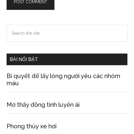
Primary
Search
the
Sidebar
site
...
BÀI NỔI BẬT
Bí quyết để lấy lòng người yêu các nhóm
máu
Mơ thấy đồng tình luyến ái
Phong thủy xe hơi