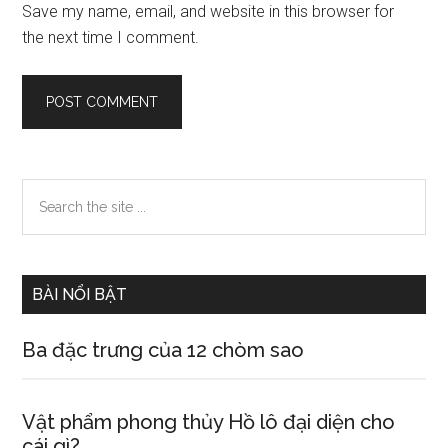
Save my name, email, and website in this browser for
the next time I comment.
Primary
Search
the
Sidebar
site
...
BÀI NỔI BẬT
Ba đặc trưng của 12 chòm sao
Vật phẩm phong thủy Hồ lô đại diện cho
cái gì?