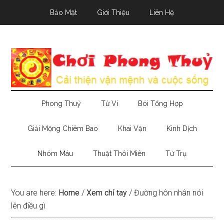
Skip
Skip
Skip
Bảo Mật
Giới Thiệu
Liên Hệ
to
to
to
main
secondary
primary
content
menu
sidebar
Phong Thuỷ
Tử Vi
Bói Tổng Hợp
Giải Mộng Chiêm Bao
Khai Vận
Kinh Dịch
Nhóm Máu
Thuật Thôi Miên
Tứ Trụ
You are here:
Home
/
Xem chỉ tay
/
Đường hôn nhân nói
lên điều gì