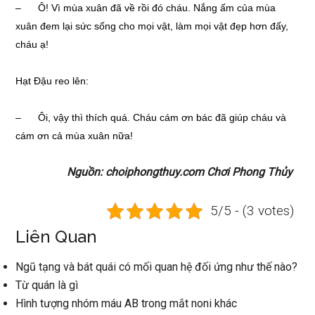
– Ô! Vì mùa xuân đã về rồi đó cháu. Nắng ấm của mùa
xuân đem lại sức sống cho mọi vật, làm mọi vật đẹp hơn đấy,
cháu ạ!
Hạt Đậu reo lên:
– Ôi, vậy thì thích quá. Cháu cám ơn bác đã giúp cháu và
cám ơn cả mùa xuân nữa!
Nguồn: choiphongthuy.com Chơi Phong Thủy
5/5 - (3 votes)
Liên Quan
Ngũ tạng và bát quái có mối quan hệ đối ứng như thế nào?
Từ quán là gì
Hình tượng nhóm máu AB trong mắt noni khác