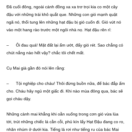
Đã cuối đông, ngoài cánh đồng xa xa trơ trọi kia co một cây
đậu với những trái khô quắt que. Những con gió mạnh quật
ngã nó, thổi tung lên những hạt đậu bị gió cuốn đi. Gió vứt nó
vào một hang rào trước một ngôi nhà nọ. Hạt đậu rên rỉ:
– Ôi đau quá! Mặt đất lại ẩm ướt, đấy gió rét. Sao chẳng có
chút nắng nào hết vậy? chắc tôi chết mất.
Cụ Mai già gần đó nói lên rằng:
– Tội nghiệp cho cháu! Thôi đừng buồn nữa, để bác đắp ấm
cho. Cháu hãy ngủ một giấc đi. Khi nào mùa đông qua, bác sẽ
gọi cháu dậy.
Những cành mai khẳng khi oằn xuống trong cơn gió vừa lùa
tới, trút những chiếc lá cằn cỗi, phủ kín lấy Hạt Đậu đang co ro,
nhăn nhúm ở dưới kia. Tiếng lá rơi như tiếng ru của bác Mai