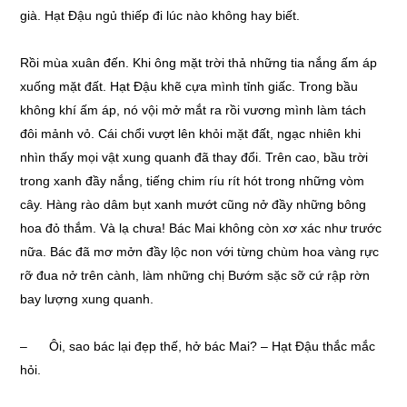
già. Hạt Đậu ngủ thiếp đi lúc nào không hay biết.
Rồi mùa xuân đến. Khi ông mặt trời thả những tia nắng ấm áp
xuống mặt đất. Hạt Đậu khẽ cựa mình tỉnh giấc. Trong bầu
không khí ấm áp, nó vội mở mắt ra rồi vương mình làm tách
đôi mảnh vỏ. Cái chổi vượt lên khỏi mặt đất, ngạc nhiên khi
nhìn thấy mọi vật xung quanh đã thay đổi. Trên cao, bầu trời
trong xanh đầy nắng, tiếng chim ríu rít hót trong những vòm
cây. Hàng rào dâm bụt xanh mướt cũng nở đầy những bông
hoa đỏ thắm. Và lạ chưa! Bác Mai không còn xơ xác như trước
nữa. Bác đã mơ mởn đầy lộc non với từng chùm hoa vàng rực
rỡ đua nở trên cành, làm những chị Bướm sặc sỡ cứ rập rờn
bay lượng xung quanh.
– Ôi, sao bác lại đẹp thế, hở bác Mai? – Hạt Đậu thắc mắc
hỏi.