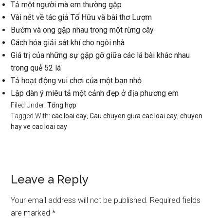
Tả một người mà em thường gặp
Vài nét về tác giả Tố Hữu và bài thơ Lượm
Bướm và ong gặp nhau trong một rừng cây
Cách hóa giải sát khí cho ngôi nhà
Giá trị của những sự gặp gỡ giữa các lá bài khác nhau
trong quẻ 52 lá
Tả hoạt động vui chơi của một bạn nhỏ
Lập dàn ý miêu tả một cảnh đẹp ở địa phương em
Filed Under:
Tổng hợp
Tagged With:
cac loai cay
,
Cau chuyen giưa cac loai cay
,
chuyen
hay ve cac loai cay
Reader
Leave a Reply
Interactions
Your email address will not be published.
Required fields
are marked
*