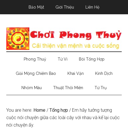
Skip
Skip
Skip
Bảo Mật
Giới Thiệu
Liên Hệ
to
to
to
main
secondary
primary
content
menu
sidebar
Phong Thuỷ
Tử Vi
Bói Tổng Hợp
Giải Mộng Chiêm Bao
Khai Vận
Kinh Dịch
Nhóm Máu
Thuật Thôi Miên
Tứ Trụ
You are here:
Home
/
Tổng hợp
/
Em hãy tưởng tượng
cuộc nói chuyện giữa các loài cây với nhau và kể lại cuộc
nói chuyện ấy.