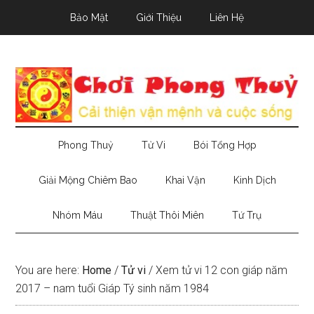
Skip
Skip
Skip
Bảo Mật
Giới Thiệu
Liên Hệ
to
to
to
main
secondary
primary
content
menu
sidebar
Phong Thuỷ
Tử Vi
Bói Tổng Hợp
Giải Mộng Chiêm Bao
Khai Vận
Kinh Dịch
Nhóm Máu
Thuật Thôi Miên
Tứ Trụ
You are here:
Home
/
Tử vi
/
Xem tử vi 12 con giáp năm
2017 – nam tuổi Giáp Tý sinh năm 1984