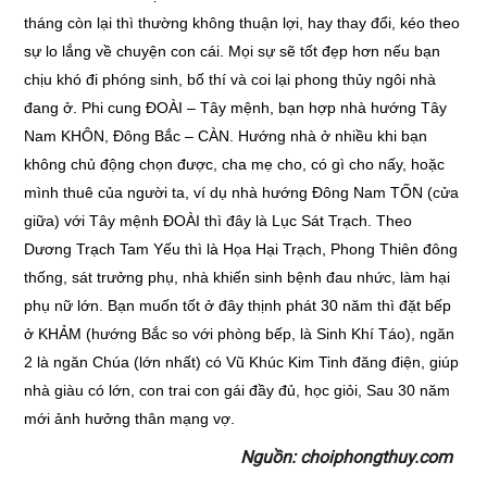
tháng còn lại thì thường không thuận lợi, hay thay đổi, kéo theo
sự lo lắng về chuyện con cái. Mọi sự sẽ tốt đẹp hơn nếu bạn
chịu khó đi phóng sinh, bố thí và coi lại phong thủy ngôi nhà
đang ở. Phi cung ĐOÀI – Tây mệnh, bạn hợp nhà hướng Tây
Nam KHÔN, Đông Bắc – CÀN. Hướng nhà ở nhiều khi bạn
không chủ động chọn được, cha mẹ cho, có gì cho nấy, hoặc
mình thuê của người ta, ví dụ nhà hướng Đông Nam TỐN (cửa
giữa) với Tây mệnh ĐOÀI thì đây là Lục Sát Trạch. Theo
Dương Trạch Tam Yếu thì là Họa Hại Trạch, Phong Thiên đông
thống, sát trưởng phụ, nhà khiến sinh bệnh đau nhức, làm hại
phụ nữ lớn. Bạn muốn tốt ở đây thịnh phát 30 năm thì đặt bếp
ở KHẢM (hướng Bắc so với phòng bếp, là Sinh Khí Táo), ngăn
2 là ngăn Chúa (lớn nhất) có Vũ Khúc Kim Tinh đăng điện, giúp
nhà giàu có lớn, con trai con gái đầy đủ, học giỏi, Sau 30 năm
mới ảnh hưởng thân mạng vợ.
Nguồn: choiphongthuy.com