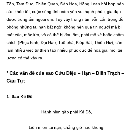
Tồn, Tam Đức, Thiên Quan, Đào Hoa, Hồng Loan hội hợp nên
sức khỏe tốt, cuộc sống tình cảm yên vui hạnh phúc, gia đạo
được trong ấm ngoài êm. Tuy vậy trong năm vẫn cẩn trọng đề
phòng những tai nạn bất ngờ, không nên quá tin người mà bị
mất của, mắc lừa, và có thể bị đau ốm, phải mổ xẻ hoặc châm
chích (Phục Binh, Đại Hao, Tuế phá, Kiếp Sát, Thiên Hư), cần
làm nhiều việc từ thiện tạo nhiều phúc đức để hóa giải mọi tai
ương có thể xảy ra.
* Các vấn đề của sao Cửu Diệu – Hạn – Điền Trạch –
Cầu Tự:
1-
Sao Kế Đô
Hành niên gặp phải Kế Đô,
Liên miên tai nạn, chẳng giờ nào không.