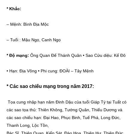
* Khắc:
–
Mệnh: Bình Địa Mộc
–
Tuổi : Mậu Ngọ, Canh Ngọ
* Độ mạng:
Ông Quan Đế Thánh Quân • Sao Cửu diệu: Kế Đô
•
Hạn: Địa Võng • Phi cung: ĐOÀI – Tây Mệnh
* Các sao chiếu mạng trong năm 2017:
Tọa cung nhập hạn năm Đinh Dậu của tuổi Giáp Tý tại Tuất có
các sao tọa thủ: Thiên Không, Tướng Quân, Thiếu Dương và
các sao chiếu hạn: Đại Hao, Phục Binh, Tuế Phá, Long Đức,
Thanh Long, Lộc Tồn,
Bác Sĩ, Thiên Quan, Kiếp Sát, Đào Hoa, Thiên Hư, Thiên Đức,