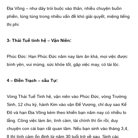
Địa Võng – như dây trói buộc vào thân, nhiều chuyện buồn
phiền, lúng túng trong nhiều vấn đề khó giải quyết, miệng tiếng
thị phi.
3-
Thái Tuế tinh hệ – Vận Niên:
Phúc Đức: Hạn Phúc Đức năm nay làm ăn khá, mọi việc được
bình yên, vui mừng, sức khỏe tốt, gặp việc may, có tài lộc.
4 – Điền Trạch – cầu Tự:
Vòng Thái Tuế Tinh hệ, vận niên vào Phúc Đức, vòng Trường
Sinh, 12 chu kỳ, hành Kim vào vận Đế Vượng, chỉ duy sao Kế
Đô và hạn Địa Võng kèm theo khiến bạn năm nay có nhiều lo
lắng. Công việc làm ăn, tình cảm, tài chính thì ổn rồi, duy
chuyện con cái bạn rất quan tâm. Nếu bạn sinh vào tháng 3,4,
8 thì tình cảm ổn định từ năm 30 tuổi trở về sau. Sinh các