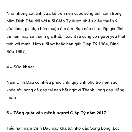
Nhờ những cát tinh vừa kể trên nên cuộc sống tình cảm trong
năm Đinh Dậu đối với tuổi Giáp Tý được nhiều điều thuận ý
vừa lòng, gia đạo hòa thuận êm ấm. Bạn nào chưa lập gia đình
thì năm nay sẽ thành gia thất, hoặc ít ra cũng có người yêu thật
tình vói mình. Hợp tuổi vợ hoặc bạn gái: Giáp Tý 1984, Đinh
Sửu 1997,
4 – Sức khỏe:
Năm Đinh Dậu có nhiều phúc tinh, quý tinh phù trợ nên sức
khỏe tốt, song dễ gặp tai nạn bất ngờ vì Thanh Long gặp Hồng
Loan.
5 – Tổng quát vận mệnh người Giáp Tý năm 2017
Tiểu hạn năm Đinh Dậu này khá tốt nhờ đắc Song Long, Lộc