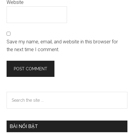
Website
Save my name, email, and website in this browser for
the next time I comment.
Primary
Search
the
Sidebar
site
...
BÀI NỔI BẬT