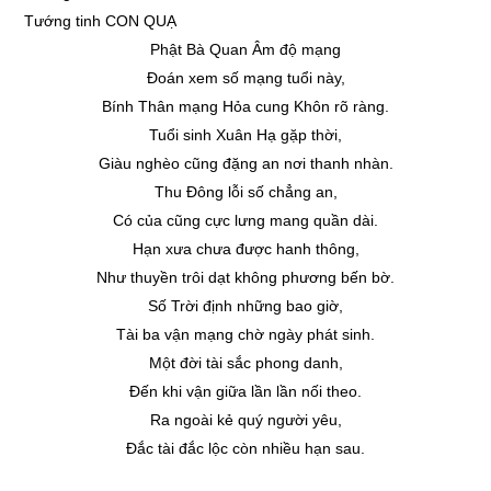
Tướng tinh CON QUẠ
Phật Bà Quan Âm độ mạng
Đoán xem số mạng tuổi này,
Bính Thân mạng Hỏa cung Khôn rõ ràng.
Tuổi sinh Xuân Hạ gặp thời,
Giàu nghèo cũng đặng an nơi thanh nhàn.
Thu Đông lỗi số chẳng an,
Có của cũng cực lưng mang quần dài.
Hạn xưa chưa được hanh thông,
Như thuyền trôi dạt không phương bến bờ.
Số Trời định những bao giờ,
Tài ba vận mạng chờ ngày phát sinh.
Một đời tài sắc phong danh,
Đến khi vận giữa lần lần nối theo.
Ra ngoài kẻ quý người yêu,
Đắc tài đắc lộc còn nhiều hạn sau.