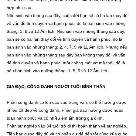
hợp như sau:
Nếu sinh vào tháng sau đây, cuộc đời bạn sẽ có ba lần thay đổi
về vấn đề tình duyên và hạnh phúc, đó là bạn sinh vào những
tháng: 3, 8 và 10 Âm lịch. Nếu sinh vào những tháng sau đây,
bạn sẽ có hai lần thay đổi về tình duyên và hạnh phúc, đó là
bạn sinh vào những tháng: 2, 4, 7, 9 và 11 Âm lịch. Nhưng nếu
bạn sinh vào những tháng sau đây bạn không thay đổi về vấn
đề tình duyên và hạnh phúc, một chồng một vợ mà thôi, đó là
nếu bạn sinh vào những tháng: 1, 5, 6 và 12 Âm lịch.
GIA ĐẠO, CÔNG DANH NGƯỜI TUỔI BÍNH THÂN
Phần công danh có lên cao vào trung vận, có thể hưởng được
nhiều tốt đẹp về công danh. Phần gia đạo hưởng được hoàn
toàn hạnh phúc và có nhiều êm ấm trong gia đình.
Phần sự nghiệp vào 34 tuổi trở đi thì hoàn thành về sự nghiệp.
Tiền bạc được đầy đủ và có phần dư dả đến tột cùng của cuộc