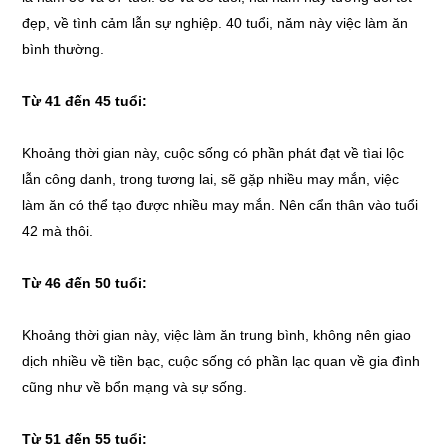
đẹp, về tình cảm lẫn sự nghiệp. 40 tuổi, năm này việc làm ăn
bình thường.
Từ 41 đến 45 tuổi:
Khoảng thời gian này, cuộc sống có phần phát đạt về tìai lộc
lẫn công danh, trong tương lai, sẽ gặp nhiều may mắn, việc
làm ăn có thể tạo được nhiều may mắn. Nên cẩn thân vào tuổi
42 mà thôi.
Từ 46 đến 50 tuổi:
Khoảng thời gian này, việc làm ăn trung bình, không nên giao
dịch nhiều về tiền bạc, cuộc sống có phần lạc quan về gia đình
cũng như về bổn mạng và sự sống.
Từ 51 đến 55 tuổi: