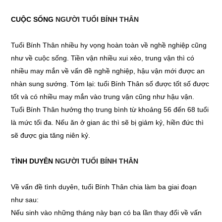
CUỘC SỐNG
NGƯỜI TUỔI BÍNH THÂN
Tuổi Bính Thân nhiều hy vọng hoàn toàn về nghề nghiệp cũng
như về cuộc sống. Tiền vận nhiều xui xẻo, trung vận thì có
nhiều may mắn về vấn đề nghề nghiệp, hậu vận mới được an
nhàn sung sướng. Tóm lại: tuổi Bính Thân số được tốt số được
tốt và có nhiều may mắn vào trung vận cũng như hậu vận.
Tuổi Bính Thân hưởng thọ trung bình từ khoảng 56 đến 68 tuổi
là mức tối đa. Nếu ăn ở gian ác thì sẽ bị giảm kỷ, hiền đức thì
sẽ được gia tăng niên kỷ.
TÌNH DUYÊN
NGƯỜI TUỔI BÍNH THÂN
Về vấn đề tình duyên, tuổi Bính Thân chia làm ba giai đoạn
như sau:
Nếu sinh vào những tháng này bạn có ba lần thay đổi về vấn