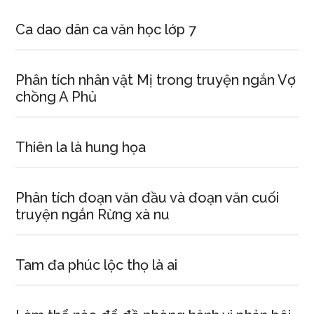
Ca dao dân ca văn học lớp 7
Phân tích nhân vật Mị trong truyện ngắn Vợ
chồng A Phủ
Thiên la là hung họa
Phân tích đoạn văn đầu và đoạn văn cuối
truyện ngắn Rừng xà nu
Tam đa phúc lộc thọ là ai