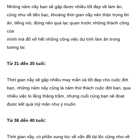
Những năm nầy bạn sẽ gặp được nhiều tốt đẹp về làm ăn,
cũng như về tiền bạc, khoảng thời gian nầy nên thận trọng lời
ăn, tiếng nói, đừng nên quá lạc quan trước những thành công
của
mình mà đổ vỡ hết những công việc dự tính làm ăn trong
tương lai.
Từ 31 đến 35 tuổi:
Thời gian nầy sẽ gặp nhiều may mắn và tốt đẹp cho cuộc đời
bạn, những năm nầy cũng là năm thử thách cuộc đời bạn, qua
nhiều việc lo lắng thăng trầm, nhưng cuối cùng bạn sẽ đoạt
được kết quả mỹ mãn như ý muốn.
Từ 36 đến 40 tuổi:
Thời gian nầy, có phần sung túc về vấn đề tài lộc cũng như về