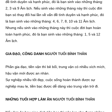
đề tình duyên và hạnh phúc, đó là bạn sinh vào những tháng:
2, 3 và 9 Âm lịch. Nếu sinh vào những tháng này thì cuộc đời
bạn só thay đổi hai lần về vấn đề tình duyên và hạnh phúc, đó
là bạn sinh vào những tháng: 4, 6, 7, 8, 10 và 11 Âm lịch.
Nhưng nếu sinh vào những tháng này thì cuộc đời bạn hoàn
toàn hạnh phúc, đó là bạn sinh vào những tháng: 1, 5 và 12
Âm lịch.
GIA ĐẠO, CÔNG DANH
NGƯỜI TUỔI BÍNH THÂN
Phần gia đạo, tiền vận thì bê bối, trung vận có nhiều xích mích,
hậu vận mới được an nhàn.
Sự nghiệp nhiều tốt đẹp, cuộc sống hoàn thành được sự
nghiệp mau lẹ, tiền bạc được dễ dàng vào trung vận trở đi.
NHỮNG TUỔI HỢP LÀM ĂN
NGƯỜI TUỔI BÍNH THÂN