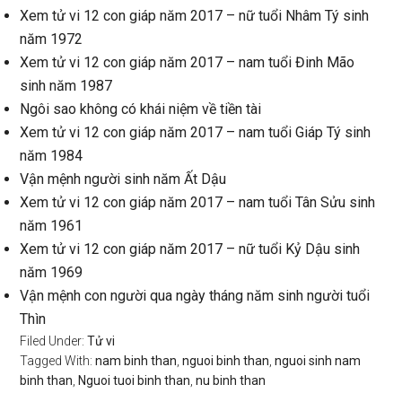
Xem tử vi 12 con giáp năm 2017 – nữ tuổi Nhâm Tý sinh
năm 1972
Xem tử vi 12 con giáp năm 2017 – nam tuổi Đinh Mão
sinh năm 1987
Ngôi sao không có khái niệm về tiền tài
Xem tử vi 12 con giáp năm 2017 – nam tuổi Giáp Tý sinh
năm 1984
Vận mệnh người sinh năm Ất Dậu
Xem tử vi 12 con giáp năm 2017 – nam tuổi Tân Sửu sinh
năm 1961
Xem tử vi 12 con giáp năm 2017 – nữ tuổi Kỷ Dậu sinh
năm 1969
Vận mệnh con người qua ngày tháng năm sinh người tuổi
Thìn
Filed Under:
Tử vi
Tagged With:
nam binh than
,
nguoi binh than
,
nguoi sinh nam
binh than
,
Nguoi tuoi binh than
,
nu binh than