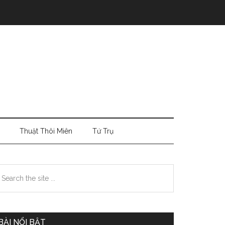
Thuật Thôi Miên
Tứ Trụ
Primary
earch
e
Sidebar
te
BÀI NỔI BẬT