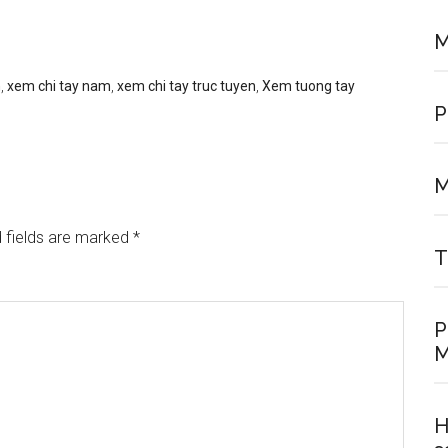
M
h
,
xem chi tay nam
,
xem chi tay truc tuyen
,
Xem tuong tay
P
M
 fields are marked
*
T
P
M
H