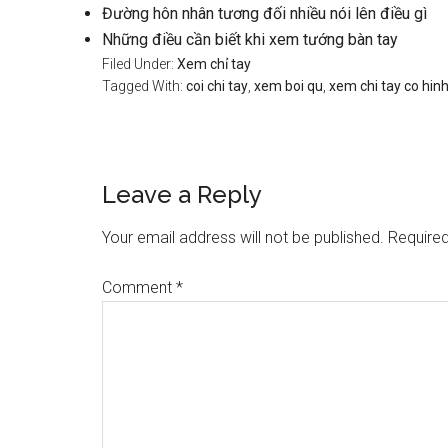
Đường hôn nhân tương đối nhiều nói lên điều gì
Những điều cần biết khi xem tướng bàn tay
Filed Under:
Xem chỉ tay
Tagged With:
coi chi tay
,
xem boi qu
,
xem chi tay co hin
Reader
Leave a Reply
Interactions
Your email address will not be published.
Required
Comment
*