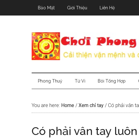
Skip
Skip
Skip
Bảo Mật
Giới Thiệu
Liên Hệ
to
to
to
main
secondary
primary
content
menu
sidebar
Phong Thuỷ
Tử Vi
Bói Tổng Hợp
You are here:
Home
/
Xem chỉ tay
/
Có phải vân ta
Có phải vân tay luôn