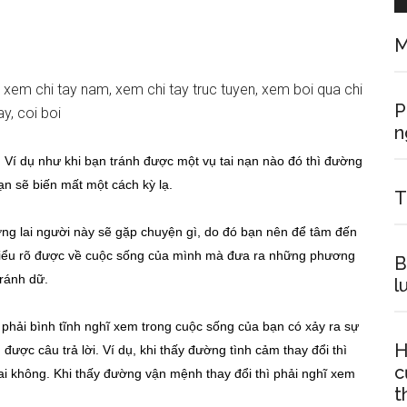
M
P
n
. Ví dụ như khi bạn tránh được một vụ tai nạn nào đó thì đường
ạn sẽ biến mất một cách kỳ lạ.
T
ương lai người này sẽ gặp chuyện gì, do đó bạn nên để tâm đến
 hiểu rõ được về cuộc sống của mình mà đưa ra những phương
B
tránh dữ.
l
ì phải bình tĩnh nghĩ xem trong cuộc sống của bạn có xảy ra sự
H
m được câu trả lời. Ví dụ, khi thấy đường tình cảm thay đổi thì
c
ai không. Khi thấy đường vận mệnh thay đổi thì phải nghĩ xem
t