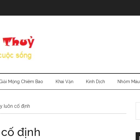
Giải Mộng Chiêm Bao
Khai Vận
Kinh Dịch
Nhóm Máu
S
y luôn cố định
th
si
 cố định
...