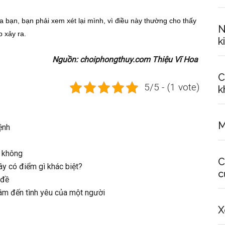
ủa bạn, bạn phải xem xét lại mình, vì điều này thường cho thấy
N
 xảy ra.
k
Nguồn: choiphongthuy.com Thiệu Vĩ Hoa
C
5/5 - (1 vote)
k
M
ệnh
y không
C
y có điểm gì khác biệt?
c
 đề
m đến tình yêu của một người
X