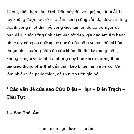
Tóm lại tiểu hạn năm Đinh Dậu này đối với quý bạn tuổi Ất Tị
tuy không được rực rỡ cho lắm, song cũng vẫn đạt được những
thành công nhất định về công việc làm ăn dù có trở ngại lúc
ban đầu, cuộc sống tình cảm vẫn tốt đẹp, gia đạo êm ấm hạnh
phúc tuy cũng có những lục đục ở đầu năm và sau đó lại hòa
thuận như thường. Vấn đề sức khỏe tốt, thể lực sung mãn,
không lo ngại về bệnh tật nhưng quý bạn khi ra đường tham
gia giao thông phải thật cẩn thận kẻo bị tai nạn về xe cộ. Cần
làm nhiều việc phúc thiện, cầu xin ơn trên gia hộ.
* Các vấn đề của sao Cửu Diệu – Hạn – Điền Trạch –
Cầu Tự:
1 –
Sao Thái Âm
Hành niên ngộ được Thái Âm,