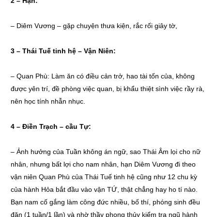
2 –
Hạn:
–
Diêm Vương – gặp chuyện thưa kiện, rắc rối giây tờ,
3 –
Thái Tuế tinh hệ – Vận Niên:
–
Quan Phù: Làm ăn có điều cản trở, hao tài tốn của, không
được yên trí, đề phòng việc quan, bị khẩu thiệt sình việc rầy rà,
nên học tính nhẫn nhục.
4 –
Điền Trạch – cầu Tự:
– Ảnh hưởng của Tuần không án ngữ, sao Thái Âm lọi cho nữ
nhân, nhưng bất lợi cho nam nhân, hạn Diêm Vương đi theo
vận niên Quan Phù của Thái Tuế tinh hệ cũng như 12 chu kỳ
của hành Hỏa bắt đầu vào vận TỨ, thật chẳng hay ho tí nào.
Bạn nam cố gắng làm công đức nhiều, bố thí, phóng sinh đều
đặn (1 tuần/1 lần) và nhờ thầy phong thủy kiểm tra ngũ hành