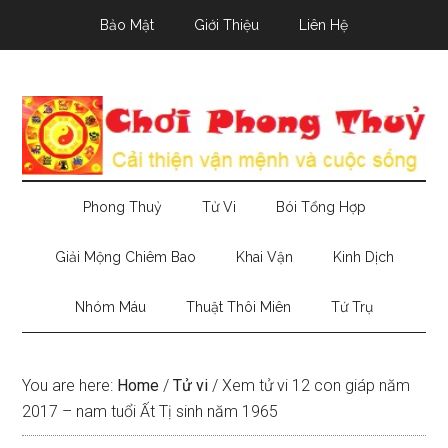
Skip
Skip
Skip
Bảo Mật
Giới Thiệu
Liên Hệ
to
to
to
main
secondary
primary
content
menu
sidebar
Phong Thuỷ
Tử Vi
Bói Tổng Hợp
Giải Mộng Chiêm Bao
Khai Vận
Kinh Dịch
Nhóm Máu
Thuật Thôi Miên
Tứ Trụ
You are here:
Home
/
Tử vi
/
Xem tử vi 12 con giáp năm
2017 – nam tuổi Ất Tị sinh năm 1965