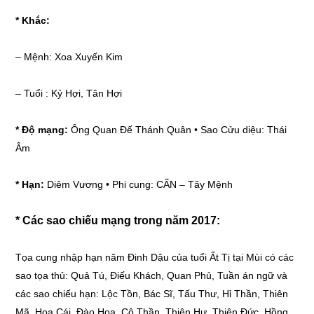
* Khắc:
–
Mệnh: Xoa Xuyến Kim
–
Tuổi : Kỷ Hợi, Tân Hợi
* Độ mạng:
Ông Quan Đế Thánh Quân • Sao Cửu diệu: Thái
Âm
* Hạn:
Diêm Vương • Phi cung: CẤN – Tây Mệnh
* Các sao chiếu mạng trong năm 2017:
Tọa cung nhập hạn năm Đinh Dậu của tuổi Ất Tị tại Mùi có các
sao tọa thủ: Quả Tú, Điếu Khách, Quan Phủ, Tuần án ngữ và
các sao chiếu hạn: Lộc Tồn, Bác Sĩ, Tấu Thư, Hỉ Thần, Thiên
Mã, Hoa Cái, Đào Hoa, Cô Thần, Thiên Hư, Thiên Đức, Hồng