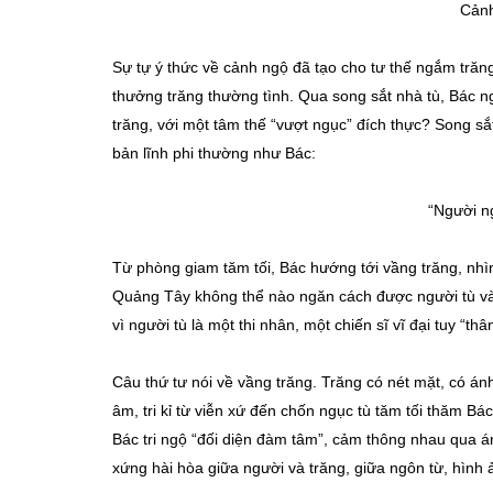
Cảnh
Sự tự ý thức về cảnh ngộ đã tạo cho tư thế ngắm trăn
thưởng trăng thường tình. Qua song sắt nhà tù, Bác n
trăng, với một tâm thế “vượt ngục” đích thực? Song s
bản lĩnh phi thường như Bác:
“Người n
Từ phòng giam tăm tối, Bác hướng tới vầng trăng, nhìn
Quảng Tây không thể nào ngăn cách được người tù và 
vì người tù là một thi nhân, một chiến sĩ vĩ đại tuy “th
Câu thứ tư nói về vầng trăng. Trăng có nét mặt, có á
âm, tri kỉ từ viễn xứ đến chốn ngục tù tăm tối thăm Bá
Bác tri ngộ “đối diện đàm tâm”, cảm thông nhau qua á
xứng hài hòa giữa người và trăng, giữa ngôn từ, hình 