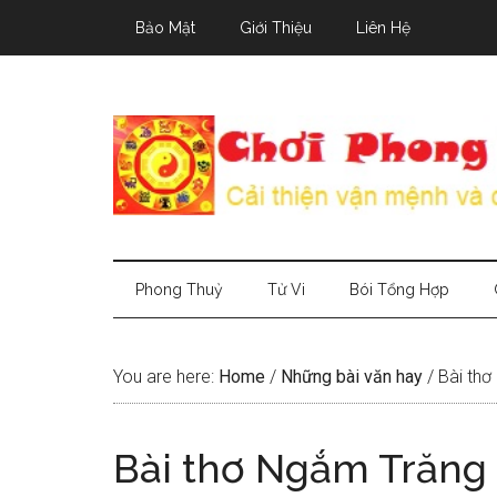
Skip
Skip
Skip
Bảo Mật
Giới Thiệu
Liên Hệ
to
to
to
main
secondary
primary
content
menu
sidebar
Phong Thuỷ
Tử Vi
Bói Tổng Hợp
You are here:
Home
/
Những bài văn hay
/
Bài thơ
Bài thơ Ngắm Trăng