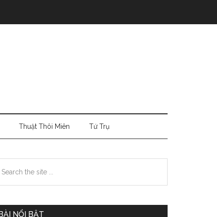
Thuật Thôi Miên
Tứ Trụ
Primary
earch
e
Sidebar
te
BÀI NỔI BẬT