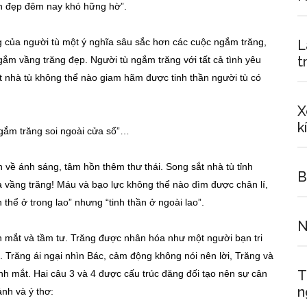
 đẹp đêm nay khó hững hờ”.
g của người tù một ý nghĩa sâu sắc hơn các cuộc ngắm trăng,
L
t
gắm vầng trăng đẹp. Người tù ngắm trăng với tất cả tình yêu
ắt nhà tù không thể nào giam hãm được tinh thần người tù có
X
k
gắm trăng soi ngoài cửa sổ”…
 về ánh sáng, tâm hồn thêm thư thái. Song sắt nhà tù tỉnh
B
vầng trăng! Máu và bạo lực không thể nào dìm được chân lí,
ân thể ở trong lao” nhưng “tinh thần ở ngoài lao”.
N
nh mắt và tầm tư. Trăng được nhân hóa như một người bạn tri
c. Trăng ái ngại nhìn Bác, cảm động không nói nên lời, Trăng và
T
nh mắt. Hai câu 3 và 4 được cấu trúc đăng đối tạo nên sự cân
n
ảnh và ý thơ: