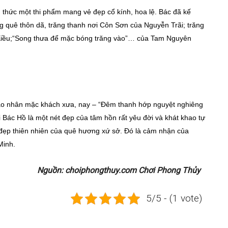
g thức một thi phẩm mang vẻ đẹp cổ kính, hoa lệ. Bác đã kế
ng quê thôn dã, trăng thanh nơi Côn Sơn của Nguyễn Trãi; trăng
ện Kiều;“Song thưa để mặc bóng trăng vào”… của Tam Nguyên
tao nhân mặc khách xưa, nay – “Đêm thanh hớp nguyệt nghiêng
 Bác Hồ là một nét đẹp của tâm hồn rất yêu đời và khát khao tự
đẹp thiên nhiên của quê hương xứ sở. Đó là cảm nhận của
Minh.
Nguồn: choiphongthuy.com Chơi Phong Thủy
5/5 - (1 vote)