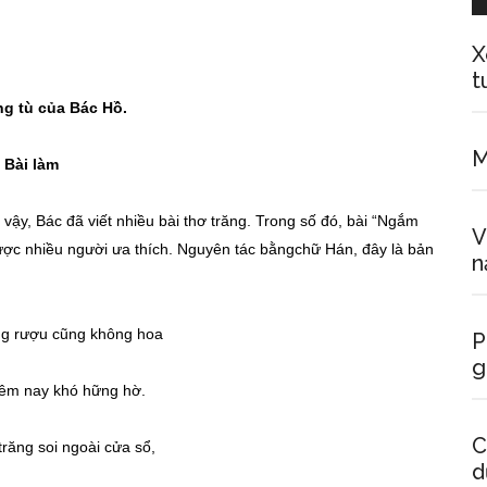
X
t
ng tù của Bác Hồ.
M
Bài làm
vậy, Bác đã viết nhiều bài thơ trăng. Trong số đó, bài “Ngắm
V
 được nhiều người ưa thích. Nguyên tác bằngchữ Hán, đây là bản
n
ng rượu cũng không hoa
P
g
êm nay khó hững hờ.
C
răng soi ngoài cửa sổ,
d