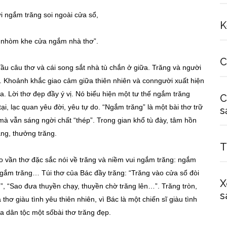
i ngắm trăng soi ngoài cửa sổ,
K
 nhòm khe cửa ngắm nhà thơ”.
C
i đầu câu thơ và cái song sắt nhà tù chắn ở giữa. Trăng và người
y. Khoảnh khắc giao cảm giữa thiên nhiên và conngười xuất hiện
ia. Lời thơ đẹp đầy ý vị. Nó biểu hiện một tư thế ngắm trăng
C
ại, lạc quan yêu đời, yêu tự do. “Ngắm trăng” là một bài thơ trữ
s
mà vẫn sáng ngời chất “thép”. Trong gian khổ tù đày, tâm hồn
ăng, thưởng trăng.
T
ao vần thơ đặc sắc nói về trăng và niềm vui ngắm trăng: ngắm
 ngắm trăng… Túi thơ của Bác đầy trăng: “Trăng vào cửa sổ đòi
X
, “Sao đưa thuyền chạy, thuyền chờ trăng lên…”. Trăng tròn,
s
hơ giàu tình yêu thiên nhiên, vì Bác là một chiến sĩ giàu tình
a dân tộc một sốbài thơ trăng đẹp.