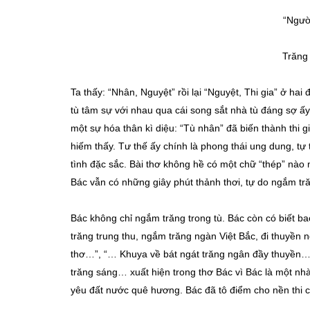
“Ngườ
Trăng
Ta thấy: “Nhân, Nguyệt” rồi lại “Nguyệt, Thi gia” ở ha
tù tâm sự với nhau qua cái song sắt nhà tù đáng sợ ấ
một sự hóa thân kì diệu: “Tù nhân” đã biến thành thi g
hiếm thấy. Tư thế ấy chính là phong thái ung dung, tự t
tình đặc sắc. Bài thơ không hề có một chữ “thép” nào 
Bác vẫn có những giây phút thảnh thơi, tự do ngắm tr
Bác không chỉ ngắm trăng trong tù. Bác còn có biết b
trăng trung thu, ngắm trăng ngàn Việt Bắc, đi thuyền
thơ…”, “… Khuya về bát ngát trăng ngân đầy thuyền…”
trăng sáng… xuất hiện trong thơ Bác vì Bác là một nhà t
yêu đất nước quê hương. Bác đã tô điểm cho nền thi c