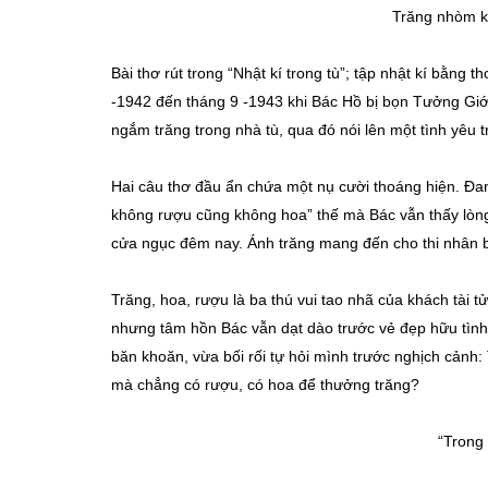
Trăng nhòm k
Bài thơ rút trong “Nhật kí trong tù”; tập nhật kí bằng
-1942 đến tháng 9 -1943 khi Bác Hồ bị bọn Tưởng Giới
ngắm trăng trong nhà tù, qua đó nói lên một tình yêu tr
Hai câu thơ đầu ẩn chứa một nụ cười thoáng hiện. Đan
không rượu cũng không hoa” thế mà Bác vẫn thấy lòng 
cửa ngục đêm nay. Ánh trăng mang đến cho thi nhân b
Trăng, hoa, rượu là ba thú vui tao nhã của khách tài 
nhưng tâm hồn Bác vẫn dạt dào trước vẻ đẹp hữu tình 
băn khoăn, vừa bối rối tự hỏi mình trước nghịch cảnh:
mà chẳng có rượu, có hoa để thưởng trăng?
“Trong