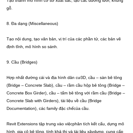
Tạo thành mô hình cơ sở xuất sắc, tạo các đường lưới, khung
gỗ.
8. Đa dạng (Miscellaneous)
Tạo nội dung, tạo văn bản, vị trí của các phần tử, các bản vẽ
định tĩnh, mô hình so sánh.
9. Cầu (Bridges)
Hợp nhất đường cái và địa hình dân cư3D, cầu – sàn bê tông
(Bridge – Concrete Slab), cầu – rầm cầu hộp bê tông (Bridge –
Concrete Box Girder), cầu – tấm bê tông với rầm cầu (Bridge –
Concrete Slab with Girders), tài liệu về cầu (Bridge
Documentation), các family đặc chếcủa cầu.
Revit Extensions tập trung vào việcphân tích kết cấu, dựng mô
hình, gia cô bê tông, tính khả thi và tài liệu xâydựng, cung cấp