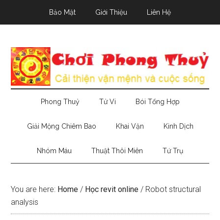
Skip
Skip
Skip
Bảo Mật
Giới Thiệu
Liên Hệ
to
to
to
main
secondary
primary
content
menu
sidebar
Phong Thuỷ
Tử Vi
Bói Tổng Hợp
Giải Mộng Chiêm Bao
Khai Vận
Kinh Dịch
Nhóm Máu
Thuật Thôi Miên
Tứ Trụ
You are here:
Home
/
Học revit online
/
Robot structural
analysis