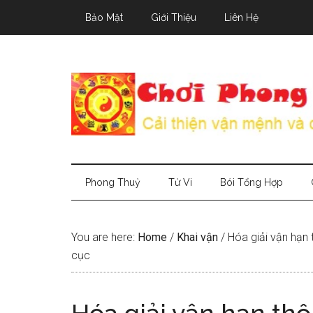
Skip
Skip
Skip
Bảo Mật
Giới Thiệu
Liên Hệ
to
to
to
main
secondary
primary
content
menu
sidebar
Phong Thuỷ
Tử Vi
Bói Tổng Hợp
You are here:
Home
/
Khai vận
/
Hóa giải vận hạn 
cục