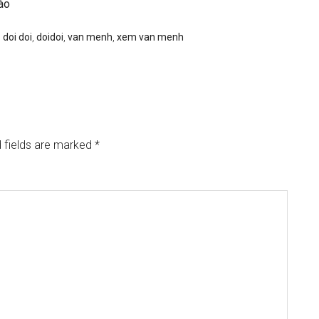
nào
,
doi doi
,
doidoi
,
van menh
,
xem van menh
 fields are marked
*