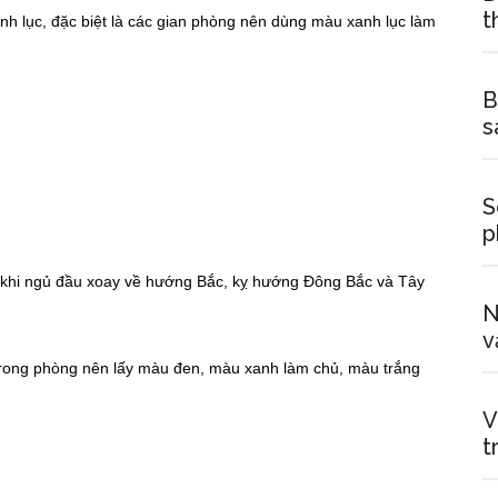
t
nh lục, đặc biệt là các gian phòng nên dùng màu xanh lục làm
B
s
S
p
, khi ngủ đầu xoay về hướng Bắc, kỵ hướng Đông Bắc và Tây
N
v
à trong phòng nên lấy màu đen, màu xanh làm chủ, màu trắng
V
t