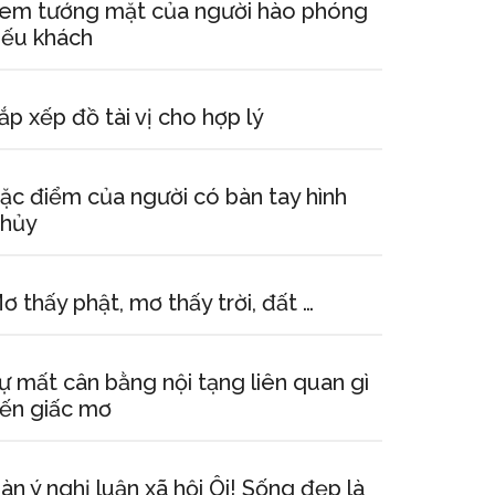
em tướng mặt của người hào phóng
iếu khách
ắp xếp đồ tài vị cho hợp lý
ặc điểm của người có bàn tay hình
hủy
ơ thấy phật, mơ thấy trời, đất …
ự mất cân bằng nội tạng liên quan gì
ến giấc mơ
àn ý nghị luận xã hội Ôi! Sống đẹp là