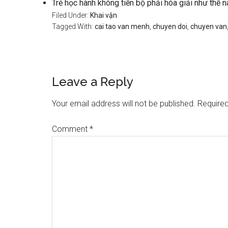
Trẻ học hành không tiến bộ phải hóa giải như thế 
Filed Under:
Khai vận
Tagged With:
cai tao van menh
,
chuyen doi
,
chuyen van
Reader
Leave a Reply
Interactions
Your email address will not be published.
Required
Comment
*