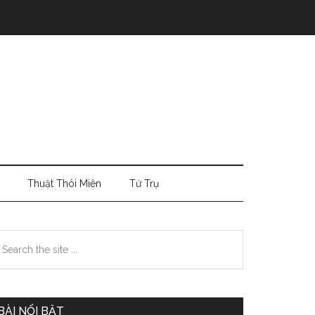
Thuật Thôi Miên
Tứ Trụ
Primary
earch
e
Sidebar
te
BÀI NỔI BẬT