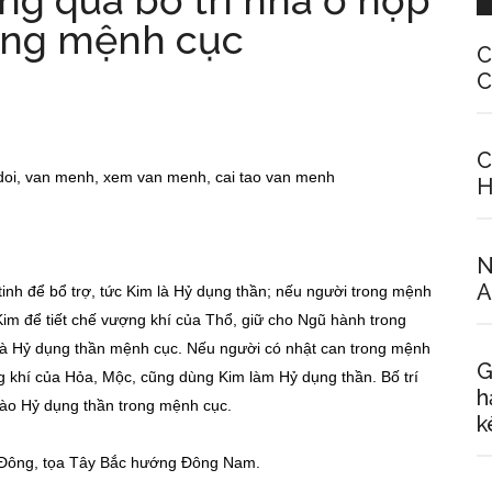
ng qua bố trí nhà ở hợp
rong mệnh cục
C
C
C
H
N
A
inh để bổ trợ, tức Kim là Hỷ dụng thần; nếu người trong mệnh
Kim để tiết chế vượng khí của Thổ, giữ cho Ngũ hành trong
là Hỷ dụng thần mệnh cục. Nếu người có nhật can trong mệnh
G
ng khí của Hỏa, Mộc, cũng dùng Kim làm Hỷ dụng thần. Bố trí
h
vào Hỷ dụng thần trong mệnh cục.
k
g Đông, tọa Tây Bắc hướng Đông Nam.