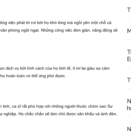
T
ng việc phát tờ rơi bởi họ khó lòng mà ngồi yên một chỗ cả
M
 văn phòng ngột ngạt. Những công việc đơn giản, năng động sẽ
T
E
c dịch vụ bởi tính cách của họ tinh tế, tỉ mỉ lại giàu sự cảm
 họ hoàn toàn có thể ứng phó được.
T
N
 tinh, ca sĩ rất phù hợp với những người thuộc chòm sao Sư
h
sự nghiệp. Họ chắc chắn sẽ làm chủ được sân khấu và ánh đèn,
N