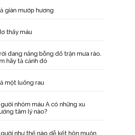
ả giàn mướp hương
ơ thấy máu
rời đang nắng bỗng đổ trận mưa rào.
m hãy tả cảnh đó
ả một luống rau
gười nhóm máu A có những xu
ướng tâm lý nào?
gười như thế nào dễ kết hôn muộn