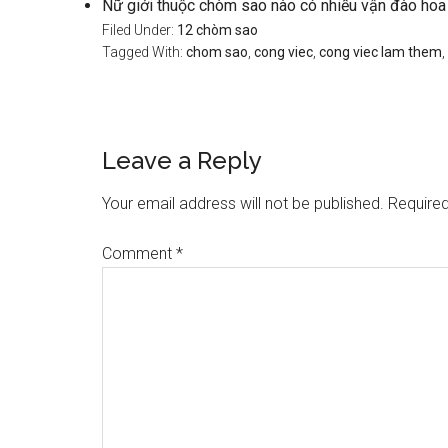
Nữ giới thuộc chòm sao nào có nhiều vận đào hoa
Filed Under:
12 chòm sao
Tagged With:
chom sao
,
cong viec
,
cong viec lam them
,
Reader
Leave a Reply
Interactions
Your email address will not be published.
Required
Comment
*