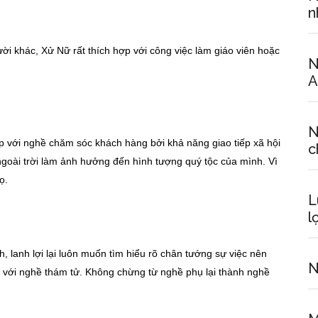
n
người khác, Xử Nữ rất thích hợp với công việc làm giáo viên hoặc
N
A
N
 với nghề chăm sóc khách hàng bởi khả năng giao tiếp xã hội
c
 ngoài trời làm ảnh hưởng đến hình tượng quý tộc của mình. Vì
ọ.
L
l
, lanh lợi lại luôn muốn tìm hiểu rõ chân tướng sự việc nên
N
 với nghề thám tử. Không chừng từ nghề phụ lại thành nghề