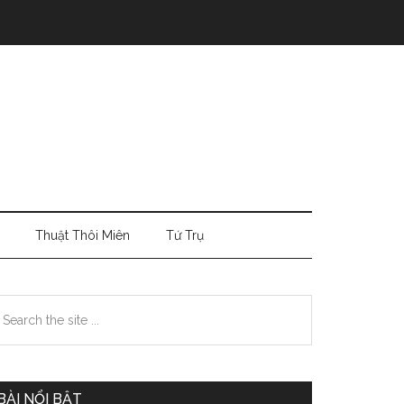
Thuật Thôi Miên
Tứ Trụ
Primary
earch
e
Sidebar
te
BÀI NỔI BẬT