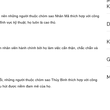
M
K
iệc nên những người thuộc chòm sao Nhân Mã thích hợp với công
lĩnh vực kỹ thuật, họ luôn là cao thủ.
D
K
nhân viên hành chính bởi họ làm việc cẩn thận, chắc chắn và
G
M
h rỗi, những người thuộc chòm sao Thủy Bình thích hợp với công
thu hút được niềm đam mê của họ.