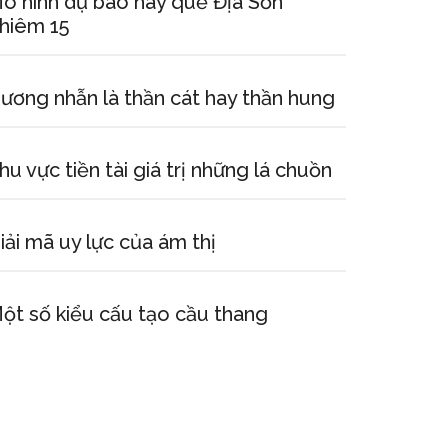
ô hình dự báo hay quẻ Địa Sơn
hiêm 15
ương nhẫn là thần cát hay thần hung
hu vực tiền tài giá trị những lá chuồn
iải mã uy lực của ám thị
ột số kiểu cấu tạo cầu thang