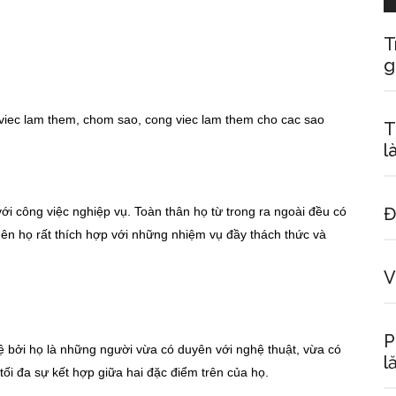
T
g
T
l
Đ
 công việc nghiệp vụ. Toàn thân họ từ trong ra ngoài đều có
nên họ rất thích hợp với những nhiệm vụ đầy thách thức và
V
P
 bởi họ là những người vừa có duyên với nghệ thuật, vừa có
l
ối đa sự kết hợp giữa hai đặc điểm trên của họ.