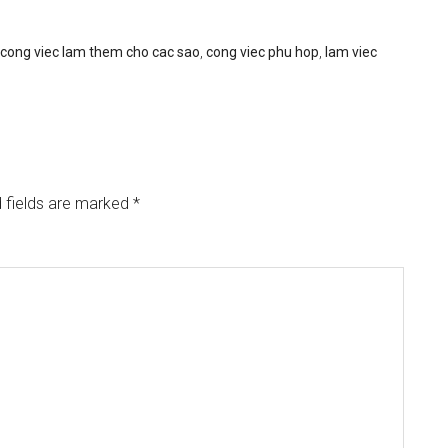
cong viec lam them cho cac sao
,
cong viec phu hop
,
lam viec
 fields are marked
*