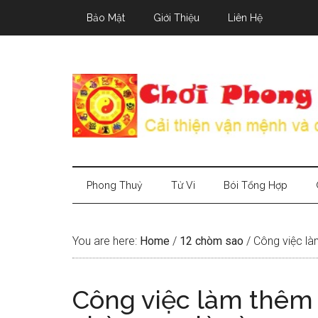
Skip
Skip
Skip
Bảo Mật
Giới Thiệu
Liên Hệ
to
to
to
main
secondary
primary
content
menu
sidebar
Phong Thuỷ
Tử Vi
Bói Tổng Hợp
You are here:
Home
/
12 chòm sao
/
Công việc là
Công việc làm thêm 