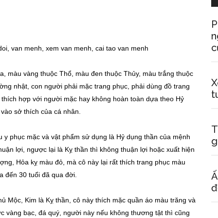
P
n
c
a, màu vàng thuộc Thổ, màu đen thuộc Thủy, màu trắng thuộc
X
ờng nhật, con người phải mặc trang phục, phải dùng đồ trang
t
ó thích hợp với người mặc hay không hoàn toàn dựa theo Hỷ
vào sở thích của cá nhân.
T
 nếu y phục mặc và vật phẩm sử dụng là Hỷ dụng thần của mệnh
g
n lợi, ngược lại là Kỵ thần thì không thuận lợi hoặc xuất hiện
ng, Hỏa kỵ màu đỏ, mà cô này lại rất thích trang phục màu
Ấ
 đến 30 tuổi đã qua đời.
đ
hủ Mộc, Kim là Kỵ thần, cô này thích mặc quần áo màu trăng và
ức vàng bạc, đá quý, người này nếu không thương tật thì cũng