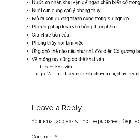
Nước an nhẫn khai vận để ngăn chặn biến cố tron
Nuôi cún cưng chú ý phong thủy
Mở ra con đường thành công trong sự nghiệp
Phương pháp khai vận bằng thực phẩm
Giữ chắc tiền của
Phong thủy nơi làm việc
Ứng phó thế nào nếu như nhà đối diện Có gương bát
Về móng tay cũng có thể khai vận
Filed Under:
Khai vận
Tagged With:
cai tao van menh
,
chuyen doi
,
chuyen van
Reader
Leave a Reply
Interactions
Your email address will not be published.
Required
Comment
*