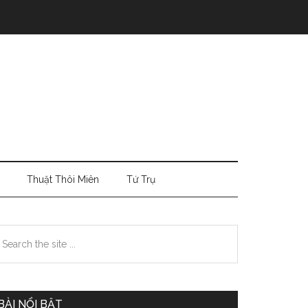
Thuật Thôi Miên
Tứ Trụ
Primary
earch
e
Sidebar
te
BÀI NỔI BẬT