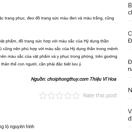
B
c
ặc trang phục, đeo đồ trang sức màu đen và màu trắng, cũng
C
Đ
vật phẩm, đồ trang sức hợp với màu sắc của Hỷ dụng thần
hủ cũng nên phù hợp với màu sắc của Hỷ dụng thần trong mệnh.
o nên màu sắc của vật phẩm và y phục trong phòng, trên giường
Đ
 thân thể con người, cần phải đặc biệt lưu ý.
n
Nguồn: choiphongthuy.com Thiệu Vĩ Hoa
N
Rate this post
V
đ
ng lộ nguyên hình