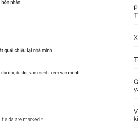
g hôn nhân
P
T
X
 quái chiếu lại nhà mình
T
,
doi doi
,
doidoi
,
van menh
,
xem van menh
G
v
V
k
 fields are marked
*