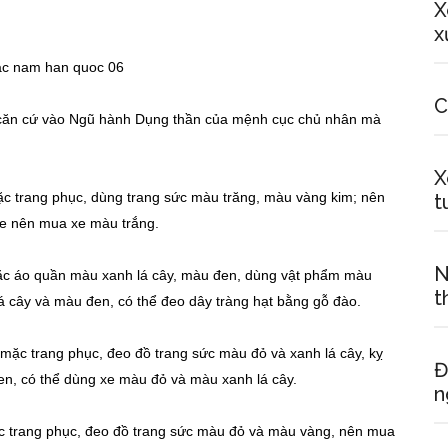
X
x
C
n căn cứ vào Ngũ hành Dụng thần của mệnh cục chủ nhân mà
X
ặc trang phục, dùng trang sức màu trăng, màu vàng kim; nên
t
e nên mua xe màu trắng.
N
ặc áo quần màu xanh lá cây, màu đen, dùng vật phẩm màu
t
 cây và màu đen, có thể đeo dây tràng hạt bằng gỗ đào.
mặc trang phục, đeo đồ trang sức màu đỏ và xanh lá cây, kỵ
Đ
en, có thể dùng xe màu đỏ và màu xanh lá cây.
n
c trang phục, đeo đồ trang sức màu đỏ và màu vàng, nên mua