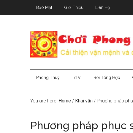
Skip
Skip
Skip
Bảo Mật
Giới Thiệu
Liên Hệ
to
to
to
main
secondary
primary
content
menu
sidebar
Phong Thuỷ
Tử Vi
Bói Tổng Hợp
You are here:
Home
/
Khai vận
/
Phương pháp phục
Phương pháp phục s