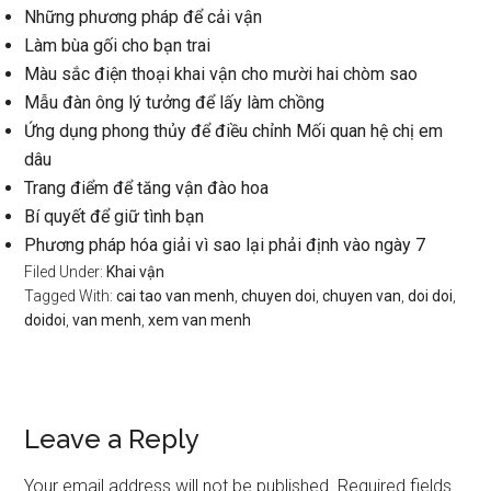
Những phương pháp để cải vận
Làm bùa gối cho bạn trai
Màu sắc điện thoại khai vận cho mười hai chòm sao
Mẫu đàn ông lý tưởng để lấy làm chồng
Ứng dụng phong thủy để điều chỉnh Mối quan hệ chị em
dâu
Trang điểm để tăng vận đào hoa
Bí quyết để giữ tình bạn
Phương pháp hóa giải vì sao lại phải định vào ngày 7
Filed Under:
Khai vận
Tagged With:
cai tao van menh
,
chuyen doi
,
chuyen van
,
doi doi
,
doidoi
,
van menh
,
xem van menh
Reader
Leave a Reply
Interactions
Your email address will not be published.
Required fields