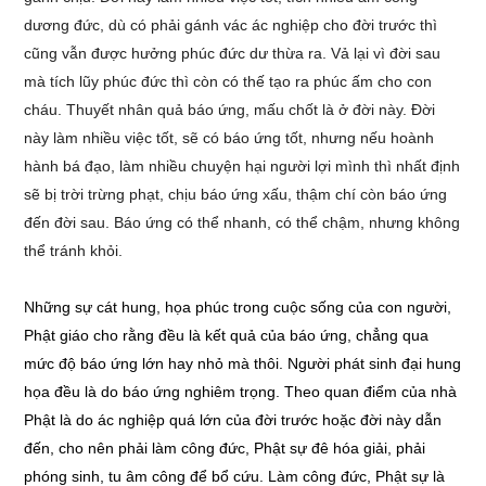
dương đức, dù có phải gánh vác ác nghiệp cho đời trước thì
cũng vẫn được hưởng phúc đức dư thừa ra. Vả lại vì đời sau
mà tích lũy phúc đức thì còn có thế tạo ra phúc ấm cho con
cháu. Thuyết nhân quả báo ứng, mấu chốt là ở đời này. Đời
này làm nhiều việc tốt, sẽ có báo ứng tốt, nhưng nếu hoành
hành bá đạo, làm nhiều chuyện hại người lợi mình thì nhất định
sẽ bị trời trừng phạt, chịu báo ứng xấu, thậm chí còn báo ứng
đến đời sau. Báo ứng có thể nhanh, có thể chậm, nhưng không
thể tránh khỏi.
Những sự cát hung, họa phúc trong cuộc sống của con người,
Phật giáo cho rằng đều là kết quả của báo ứng, chẳng qua
mức độ báo ứng lớn hay nhỏ mà thôi. Người phát sinh đại hung
họa đều là do báo ứng nghiêm trọng. Theo quan điểm của nhà
Phật là do ác nghiệp quá lớn của đời trước hoặc đời này dẫn
đến, cho nên phải làm công đức, Phật sự đê hóa giải, phải
phóng sinh, tu âm công để bổ cứu. Làm công đức, Phật sự là