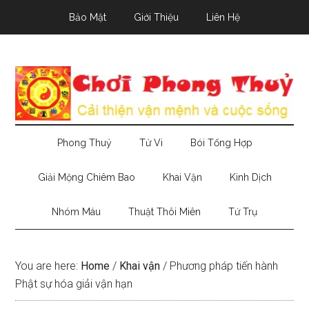
Skip
Skip
Skip
Bảo Mật
Giới Thiệu
Liên Hệ
to
to
to
main
secondary
primary
content
menu
sidebar
Phong Thuỷ
Tử Vi
Bói Tổng Hợp
Giải Mộng Chiêm Bao
Khai Vận
Kinh Dịch
Nhóm Máu
Thuật Thôi Miên
Tứ Trụ
You are here:
Home
/
Khai vận
/
Phương pháp tiến hành
Phật sự hóa giải vận hạn