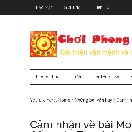
Skip
Skip
Skip
Bảo Mật
Giới Thiệu
Liên Hệ
to
to
to
main
secondary
primary
content
menu
sidebar
Phong Thuỷ
Tử Vi
Bói Tổng Hợp
You are here:
Home
/
Những bài văn hay
/
Cảm nhậ
Cảm nhận về bài Một