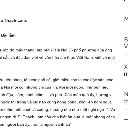
M
ủa Thạch Lam.
Bài làm
B
V
rước đó mấy tháng, tập bút kí Hà Nội 36 phố phường của ông
t sắc và độc đáo viết về văn hóa ẩm thực Việt Nam, viết về một
X
m
u, tên hàng, tên các phố cổ, giới thiệu cho ta các đặc sản, các
à Nội mới có, nhưng chỉ của Hà Nội mới ngon, như bún riêu,
N
bánh đậu, cốm, bánh cốm,… và phở. Các món quà ấy, hương vị
t
“nước thì trong và lúc nào cũng nóng bỏng, khói lên nghi ngút.
iểm thêm một chút cà cuống, thoảng nhẹ như một nghi ngờ..”. Và
m ngon đi..!”. Thạch Lam còn cho biết ăn quà là một phong cách
T
họn người bán ấy, mới là người sành ăn”.