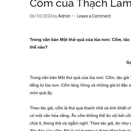
Cốm của Thạch Lam
06/10/2024
by
Admin
Leave a Comment
Trong v
ă
n bản Một thứ quà của lúa non: Cốm, tá
thế nào?
Gợ
Trong văn bản Một thứ quà của lúa non: Cốm, tác giả 
tiếng từ lúa non: Cốm làng Vòng và những giá trị đặc
món quà ấy.
Theo tác giả, cốm là thứ quà thanh nhã và tinh khiết
có một văn hóa riêng. Ăn cốm không thể ăn vội bởi cố
chút ít, thong thả và ngẫm nghĩ. Theo tác giả, ăn nh
độc đáo của cốm. Đó là cái hương vị được tổng hợp từ th