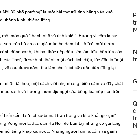
 Nội 36 phố phường” là một bài thơ trữ tình bằng văn xuôi
P
ng, thành kính, thiêng liêng.
t
M
, một món quà “thanh nhã và tinh khiết”. Hương vị cốm là sự
g sen trên hồ do cơn gió mùa hạ đem lại. Là “cái mùi thơm
N
cánh đồng xanh, khi hạt thóc nếp đầu tiên làm trĩu thân lúa còn
t
ch của Trời”, được hình thành một cách linh diệu, lúc đầu là “một
”, về sau được nắng thu làm cho “giọt sữa dần dần đông lại”…
G
m nhận tài hoa, một cách viết nhẹ nhàng, biểu cảm và đầy chất
c màu xanh và hương thơm dịu ngọt của bông lúa nếp non trên
Q
q
 biến cốm là “một sự bí mật trân trọng và khe khắt giữ gìn”
t
làng Vòng mới là đặc sản Hà Nội, do bàn tay những cô gái làng
N
n nổi tiếng khắp cả nước. Những người làm ra cốm và gánh