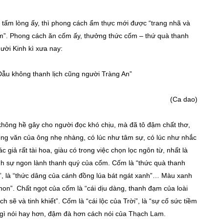
 tấm lòng ấy, thì phong cách ẩm thực mới được “trang nhã và
lắm”. Phong cách ăn cốm ấy, thưởng thức cốm – thứ quà thanh
ười Kinh kì xưa nay:
ẫu không thanh lịch cũng người Tràng An”
(Ca dao)
không hề gây cho người đọc khó chịu, mà đã tô đậm chất thơ,
ng văn của ông nhẹ nhàng, có lúc như tâm sự, có lúc như nhắc
c giả rất tài hoa, giàu có trong việc chọn lọc ngôn từ, nhất là
ịnh sự ngon lành thanh quý của cốm. Cốm là “thức quà thanh
ước”, là “thức dâng của cánh đồng lúa bát ngát xanh”… Màu xanh
non”. Chất ngọt của cốm là “cái dịu dàng, thanh đạm của loài
h sẽ và tinh khiết”. Cốm là “cái lộc của Trời”, là “sự cố sức tiềm
gì nói hay hơn, đậm đà hơn cách nói của Thạch Lam.