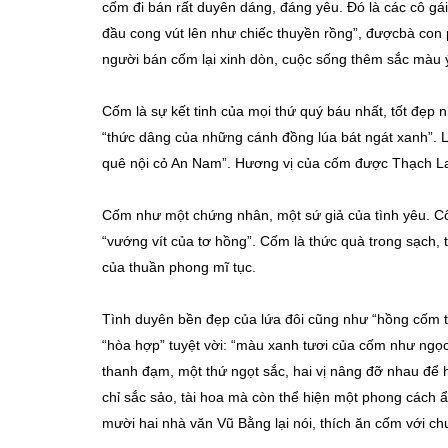
cốm đi bán rất duyên dáng, đáng yêu. Đó là các cô gái
đầu cong vút lên như chiếc thuyền rồng”, đượcbà co
người bán cốm lại xinh dòn, cuộc sống thêm sắc màu ý
Cốm là sự kết tinh của mọi thứ quý báu nhất, tốt đẹp 
“thức dâng của những cánh đồng lúa bát ngát xanh”. L
quê nội cỏ An Nam”. Hương vị của cốm được Thạch Lam
Cốm như một chứng nhân, một sứ giả của tình yêu. Cố
“vướng vít của tơ hồng”. Cốm là thức quà trong sạch, 
của thuần phong mĩ tục.
Tình duyên bền đẹp của lứa đôi cũng như “hồng cốm t
“hòa hợp” tuyệt vời: “màu xanh tươi của cốm như ngọ
thanh đạm, một thứ ngọt sắc, hai vị nâng đỡ nhau đ
chỉ sắc sảo, tài hoa mà còn thể hiện một phong cách 
mười hai nhà văn Vũ Bằng lại nói, thích ăn cốm với chu