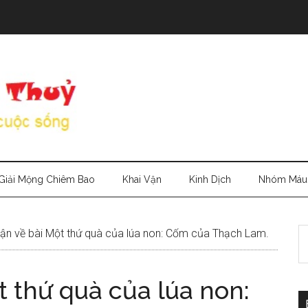
Giải Mộng Chiêm Bao
Khai Vận
Kinh Dịch
Nhóm Máu
S
n về bài Một thứ quà của lúa non: Cốm của Thạch Lam.
th
si
 thứ quà của lúa non:
...