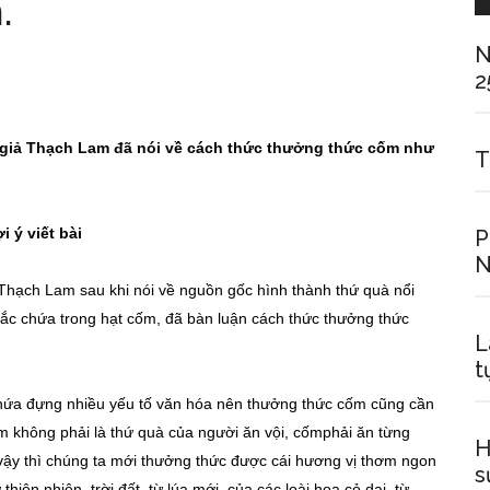
.
N
2
c giả Thạch Lam đã nói về cách thức thưởng thức cốm như
T
i ý viết bài
P
N
Thạch Lam sau khi nói về nguồn gốc hình thành thứ quà nổi
 sắc chứa trong hạt cốm, đã bàn luận cách thức thưởng thức
L
t
 chứa đựng nhiều yếu tố văn hóa nên thưởng thức cốm cũng cần
m không phải là thứ quà của người ăn vội, cốmphải ăn từng
H
ư vậy thì chúng ta mới thưởng thức được cái hương vị thơm ngon
s
iên nhiên, trời đất, từ lúa mới, của các loài hoa cỏ dại, từ