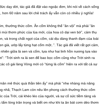
ức dạy dời, tác giả đã đặt vào ngoặc đơn, khi nói về cách sống
, hơn 60 năm sau lời chê trách ấy vẫn còn có nhiều ý nghĩa!
cốm, thưởng thức cốm. Ăn cốm không thể “ăn vội” mà phải “ăn
ái mùi thơm phức của lúa mới, của hoa cỏ dại ven bờ”, cảm thụ
n, và trong chất ngọt của cốm, cái dịu dàng thanh đạm của loài
 già, ướp lấy từng hạt cốm một..”. Tác giả đã viết rất gợi cảm,
 nhiên giữa lá sen và cốm, tựa như hai linh hồn nương tựa vào
i”: “Trời sinh ra lá sen để bao bọc cốm cũng như Trời sinh ra
ác cô gái làng Vòng mới có “từng lá cốm” hiện ra với tất cả sự
 mân mê thức quà thần tiên ấy” mà phải “nhẹ nhàng mà nâng
trang nhã, Thạch Lam còn nêu lên phong cách thưởng thức cốm
lộc của Trời, cái khéo léo của người, và sự cố sức tiềm tàng và
ả tấm lòng trân trọng và biết ơn như khi ta ăn bát cơm dẻo thơm