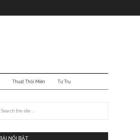
Thuật Thôi Miên
Tứ Trụ
Primary
earch
e
Sidebar
te
BÀI NỔI BẬT