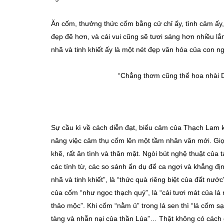
Ăn cốm, thưởng thức cốm bằng cử chỉ ấy, tình cảm ấy,
đẹp đẽ hơn, và cái vui cũng sẽ tươi sáng hơn nhiều 
nhã và tinh khiết ấy là một nét đẹp văn hóa của con ng
“Chẳng thơm cũng thể hoa nhài D
Sự cầu kì về cách diễn đạt, biểu cảm của Thạch Lam 
nâng việc cảm thụ cốm lên một tầm nhân văn mới. Giọ
khẽ, rất ân tình và thân mật. Ngòi bút nghệ thuật của tá
các tính từ, các so sánh ẩn dụ để ca ngợi và khẳng đ
nhã và tinh khiết”, là “thức quà riêng biệt của đất n
của cốm “như ngọc thạch quý”, là “cái tươi mát của lá 
thảo mộc”. Khi cốm “nằm ủ” trong lá sen thì “lá cốm sạc
tàng và nhẫn nại của thần Lúa”… Thật không có cách 