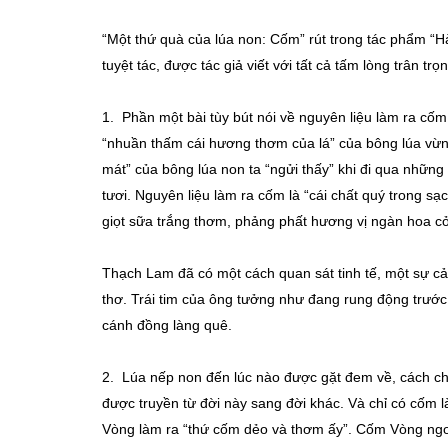
“Một thứ quà của lúa non: Cốm” rút trong tác phẩm “Hà
tuyệt tác, được tác giả viết với tất cả tấm lòng trân trọ
1. Phần một bài tùy bút nói về nguyên liệu làm ra cốm
“nhuần thấm cái hương thơm của lá” của bông lúa vừn
mát” của bông lúa non ta “ngửi thấy” khi đi qua những 
tươi. Nguyên liệu làm ra cốm là “cái chất quý trong sạ
giọt sữa trắng thơm, phảng phất hương vị ngàn hoa cỏ
Thạch Lam đã có một cách quan sát tinh tế, một sự cả
thơ. Trái tim của ông tưởng như đang rung động trướ
cánh đồng làng quê.
2. Lúa nếp non đến lúc nào được gặt đem về, cách chế
được truyền từ đời này sang đời khác. Và chỉ có cốm 
Vòng làm ra “thứ cốm dẻo và thơm ấy”. Cốm Vòng ngo