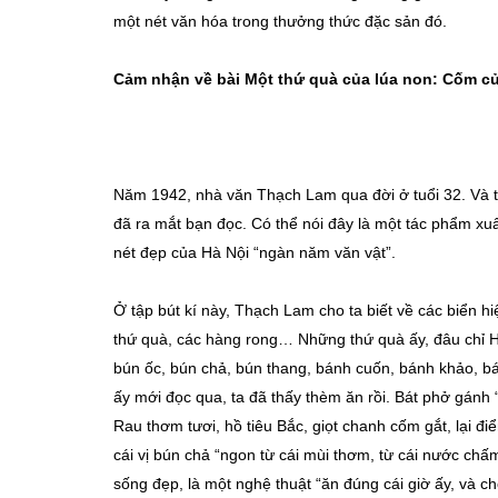
một nét văn hóa trong thưởng thức đặc sản đó.
Cảm nhận về bài Một thứ quà của lúa non: Cốm c
Năm 1942, nhà văn Thạch Lam qua đời ở tuổi 32. Và t
đã ra mắt bạn đọc. Có thể nói đây là một tác phẩm xuấ
nét đẹp của Hà Nội “ngàn năm văn vật”.
Ở tập bút kí này, Thạch Lam cho ta biết về các biển hiệ
thứ quà, các hàng rong… Những thứ quà ấy, đâu chỉ H
bún ốc, bún chả, bún thang, bánh cuốn, bánh khảo, 
ấy mới đọc qua, ta đã thấy thèm ăn rồi. Bát phở gánh 
Rau thơm tươi, hồ tiêu Bắc, giọt chanh cốm gắt, lại đ
cái vị bún chả “ngon từ cái mùi thơm, từ cái nước chấ
sống đẹp, là một nghệ thuật “ăn đúng cái giờ ấy, và c