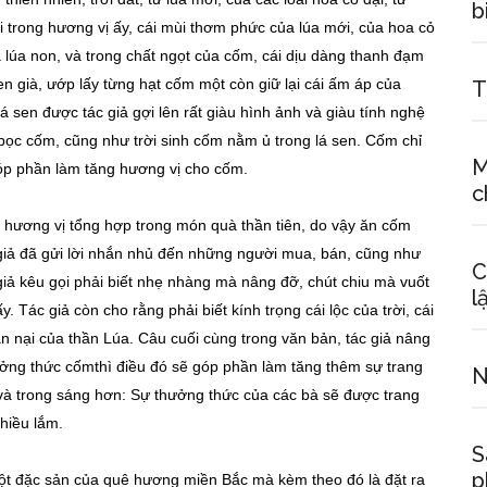
b
ại trong hương vị ấy, cái mùi thơm phức của lúa mới, của hoa cỏ
 lúa non, và trong chất ngọt của cốm, cái dịu dàng thanh đạm
en già, ướp lấy từng hạt cốm một còn giữ lại cái ấm áp của
T
 sen được tác giả gợi lên rất giàu hình ảnh và giàu tính nghệ
o bọc cốm, cũng như trời sinh cốm nằm ủ trong lá sen. Cốm chỉ
M
góp phần làm tăng hương vị cho cốm.
c
g hương vị tổng hợp trong món quà thần tiên, do vậy ăn cốm
 giả đã gửi lời nhắn nhủ đến những người mua, bán, cũng như
C
iả kêu gọi phải biết nhẹ nhàng mà nâng đỡ, chút chiu mà vuốt
l
 Tác giả còn cho rằng phải biết kính trọng cái lộc của trời, cái
n nại của thần Lúa. Câu cuối cùng trong văn bản, tác giả nâng
hưởng thức cốmthì điều đó sẽ góp phần làm tăng thêm sự trang
N
 và trong sáng hơn: Sự thưởng thức của các bà sẽ được trang
hiều lắm.
S
p
ột đặc sản của quê hương miền Bắc mà kèm theo đó là đặt ra