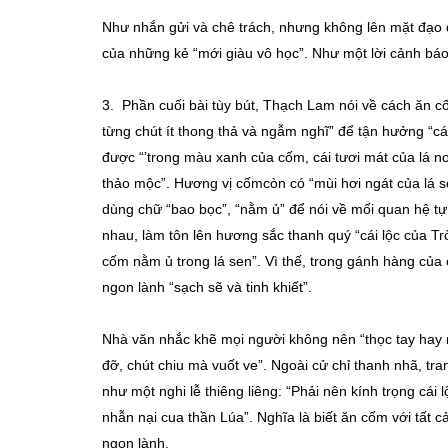
Như nhắn gửi và chê trách, nhưng không lên mặt đạo đ
của những kẻ “mới giàu vô học”. Như một lời cảnh báo
3. Phần cuối bài tùy bút, Thạch Lam nói về cách ăn 
từng chút ít thong thả và ngẫm nghĩ” để tận hưởng “c
được “’trong màu xanh của cốm, cái tươi mát của lá no
thảo mộc”. Hương vị cốmcòn có “mùi hơi ngát của lá sen
dùng chữ “bao bọc”, “nằm ủ” để nói về mối quan hệ tự
nhau, làm tôn lên hương sắc thanh quý “cái lộc của Trờ
cốm nằm ủ trong lá sen”. Vì thế, trong gánh hàng của c
ngon lành “sạch sẽ và tinh khiết”.
Nhà văn nhắc khẽ mọi người không nên “thọc tay hay
đỡ, chút chiu mà vuốt ve”. Ngoài cử chỉ thanh nhã, 
như một nghi lễ thiêng liêng: “Phải nên kính trọng cái 
nhẫn nại cua thần Lúa”. Nghĩa là biết ăn cốm với tất c
ngon lành.