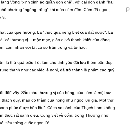
 làng Vòng “xinh xinh áo quần gọn ghẽ”, với cái đòn gánh “hai
P
n phố phường “ngóng trông” khi mùa cốm đến. Cốm đã ngon,
 vị.
nhất của quê hương. Là “thức quà riêng biệt của đất nước”. Là
à “cái hương vị… mộc mạc, giản dị và thanh khiết của đồng
 cảm nhận với tất cả sự trân trọng và tự hào.
m là thứ quà biếu Tết làm cho tình yêu đôi lứa thêm bền đẹp
trung thành như các việc lễ nghi, đã trở thành lễ phẩm cao quý
ốt đôi” vậy. Sắc màu, hương vị của hồng, của cốm là một sự
c thạch quý, màu đỏ thắm của hồng như ngọc lựu già. Một thứ
ể hạnh phúc được bền lâu”. Cách so sánh của Thạch Lam không
ẩm thực rất sành điệu. Cũng viết về cốm, trong Thương nhớ
ối tiêu trứng cuốc ngon lừ!