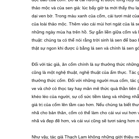
thảo mộc và của sen già: lúc bấy giờ ta mới thấy thu l
dại ven bờ. Trong màu xanh của cốm, cái tươi mát của
của loài thảo mộc. Thêm vào cái mùi hơi ngát của lá s
những ngày mùa hạ trên hồ. Sự gắn liền giữa cốm và lá
thuật: chúng ta có thể nói rằng trời sinh lá sen để ba
thật sự ngon khi được ủ bằng lá sen và chính lá sen 
Đối với tác giả, ăn cốm chính là sự thưởng thức nhữn
cũng là một nghệ thuật, nghệ thuật của ẩm thực. Tác
thưởng thức cốm. Đối với những người mua cốm, tác g
ve và chớ có thọc tay hay mân mê thức quà thần tiên ấy.
khéo léo của người, sự cố sức tiềm tàng và những nhẫ
giá trị của cốm lên tầm cao hơn. Nếu chúng ta biết t
nhã cho bản thân, cốm có thể làm cho cái vui vui hơn
nhã và đẹp đẽ hơn, và cái vui cũng sẽ tươi sáng hơn n
Như vậy, tác giả Thạch Lam không những giới thiệu m