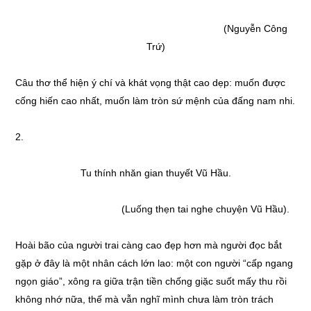
(Nguyễn Công
Trứ)
Câu thơ thể hiện ý chí và khát vọng thật cao dẹp: muốn được
cống hiến cao nhất, muốn làm tròn sứ mệnh của đấng nam nhi.
2.
Tu thính nhăn gian thuyết Vũ Hầu.
(Luống thẹn tai nghe chuyện Vũ Hầu).
Hoài bão của người trai càng cao đẹp hơn mà người đọc bắt
gặp ở đây là một nhân cách lớn lao: một con người “cấp ngang
ngọn giáo”, xông ra giữa trận tiền chống giặc suốt mấy thu rồi
không nhớ nữa, thế mà vẫn nghĩ mình chưa làm tròn trách