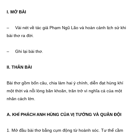
I. M
Ở
BÀI
– Vài nét về tác giả Phạm Ngũ Lão và hoàn cảnh lịch sử khi
bài thơ ra đời.
– Ghi lại bài thơ.
II
. THÂN BÀI
Bài thơ gồm bốn câu, chia làm hai ý chính, diễn đạt hùng khí
một thời và nỗi lòng băn khoăn, trăn trở vì nghĩa cá của một
nhân cách lớn.
A. KHÍ PHÁCH ANH HÙNG CỦA VỊ TƯỚNG VÀ QUÂN ĐỘI
1. Mở đầu bài thơ bằng cụm động từ hoành sóc. Tư thế cầm