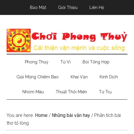
Skip
Skip
Skip
Bảo Mật
Giới Thiệu
Liên Hệ
to
to
to
main
secondary
primary
content
menu
sidebar
Phong Thuỷ
Tử Vi
Bói Tổng Hợp
Giải Mộng Chiêm Bao
Khai Vận
Kinh Dịch
Nhóm Máu
Thuật Thôi Miên
Tứ Trụ
You are here:
Home
/
Những bài văn hay
/
Phân tích bài
thơ tỏ lòng