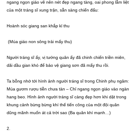
ngang ngọn giáo vẽ nên nét đẹp ngang tàng, oai phong lẫm liệt
của một tráng sĩ xung trận, sẵn sàng chiến đấu:
Hoành sóc giang san khắp kỉ thu
(Múa giáo non sông trải mấy thu)
Người tráng sĩ ấy, vị tướng quân ấy đã chinh chiến triền miên,
dãi dầu gian khó để bảo vệ giang sơn đã mấy thu rồi.
Ta bỗng nhớ tới hình ảnh người tráng sĩ trong Chinh phụ ngâm:
Múa gươm rượu tiễn chưa tàn – Chỉ ngang ngọn giáo vào ngàn
hang beo. Hình ảnh người tráng sĩ càng đẹp hơn khi dặt trong
khung cảnh bừng bừng khí thế tiến công của một đội quân
dũng mãnh muốn át cả trời sao (Ba quân khí mạnh…)
2.