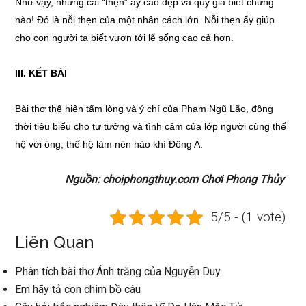
Như vậy, những cái “thẹn” ấy cao đẹp và quý giá biết chừng
nào! Đó là nỗi thẹn của một nhân cách lớn. Nỗi thẹn ấy giúp
cho con người ta biết vươn tới lẽ sống cao cả hơn.
III
.
KẾT BÀI
Bài thơ thể hiện tấm lòng và ý chí của Phạm Ngũ Lão, đồng
thời tiêu biểu cho tư tưởng và tình cảm của lớp người cùng thế
hệ với ông, thế hệ làm nên hào khí Đông A.
Nguồn: choiphongthuy.com Chơi Phong Thủy
5/5 - (1 vote)
Liên Quan
Phân tích bài thơ Ánh trăng của Nguyễn Duy.
Em hãy tả con chim bồ câu