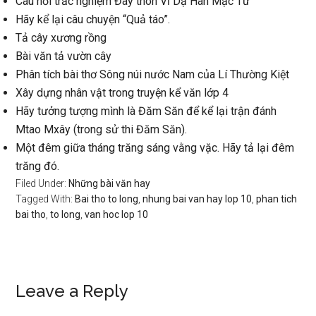
Câu hỏi trắc nghiệm Đây thôn Vĩ Dạ Hàn Mặc Tử
Hãy kể lại câu chuyện “Quả táo”.
Tả cây xương rồng
Bài văn tả vườn cây
Phân tích bài thơ Sông núi nước Nam của Lí Thường Kiệt
Xây dựng nhân vật trong truyện kể văn lớp 4
Hãy tưởng tượng mình là Đăm Săn để kể lại trận đánh
Mtao Mxây (trong sử thi Đăm Săn).
Một đêm giữa tháng trăng sáng vằng vặc. Hãy tả lại đêm
trăng đó.
Filed Under:
Những bài văn hay
Tagged With:
Bai tho to long
,
nhung bai van hay lop 10
,
phan tich
bai tho
,
to long
,
van hoc lop 10
Reader
Leave a Reply