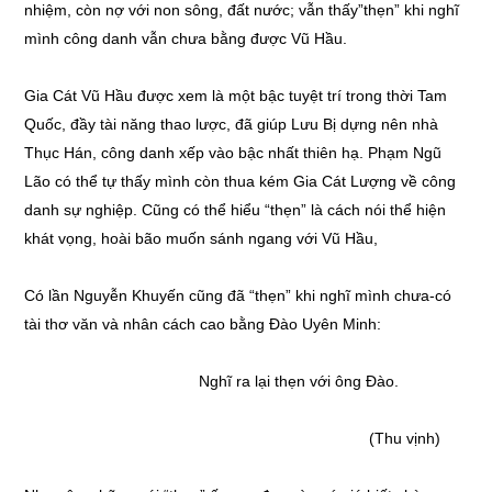
nhiệm, còn nợ với non sông, đất nước; vẫn thấy”thẹn” khi nghĩ
mình công danh vẫn chưa bằng được Vũ Hầu.
Gia Cát Vũ Hầu được xem là một bậc tuyệt trí trong thời Tam
Quốc, đầy tài năng thao lược, đã giúp Lưu Bị dựng nên nhà
Thục Hán, công danh xếp vào bậc nhất thiên hạ. Phạm Ngũ
Lão có thể tự thấy mình còn thua kém Gia Cát Lượng về công
danh sự nghiệp. Cũng có thể hiểu “thẹn” là cách nói thể hiện
khát vọng, hoài bão muốn sánh ngang với Vũ Hầu,
Có lần Nguyễn Khuyến cũng đã “thẹn” khi nghĩ mình chưa-có
tài thơ văn và nhân cách cao bằng Đào Uyên Minh:
Nghĩ ra lại thẹn với ông Đào.
(Thu vịnh)