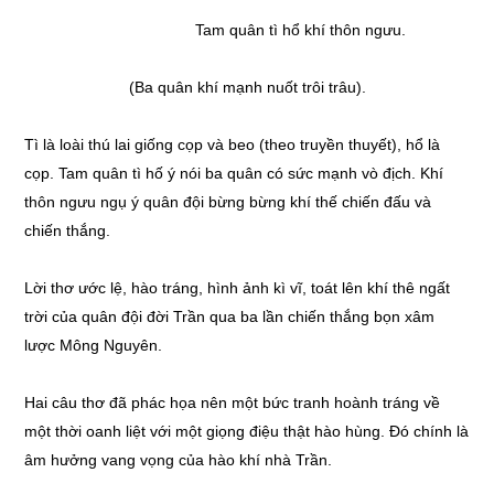
Tam quân tì hổ khí thôn ngưu.
(Ba quân khí mạnh nuốt trôi trâu).
Tì là loài thú lai giống cọp và beo (theo truyền thuyết), hổ là
cọp. Tam quân tì hố ý nói ba quân có sức mạnh vò địch. Khí
thôn ngưu ngụ ý quân đội bừng bừng khí thế chiến đấu và
chiến thắng.
Lời thơ ước lệ, hào tráng, hình ảnh kì vĩ, toát lên khí thê ngất
trời của quân đội đời Trần qua ba lần chiến thắng bọn xâm
lược Mông Nguyên.
Hai câu thơ đã phác họa nên một bức tranh hoành tráng về
một thời oanh liệt với một giọng điệu thật hào hùng. Đó chính là
âm hưởng vang vọng của hào khí nhà Trần.