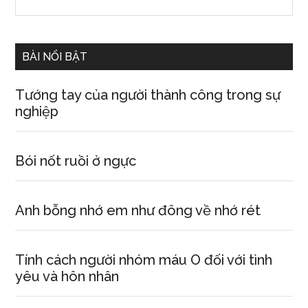
the
Sidebar
site
...
BÀI NỔI BẬT
Tướng tay của người thành công trong sự
nghiệp
Bói nốt ruồi ở ngực
Anh bỗng nhớ em như đông về nhớ rét
Tính cách người nhóm máu O đối với tình
yêu và hôn nhân