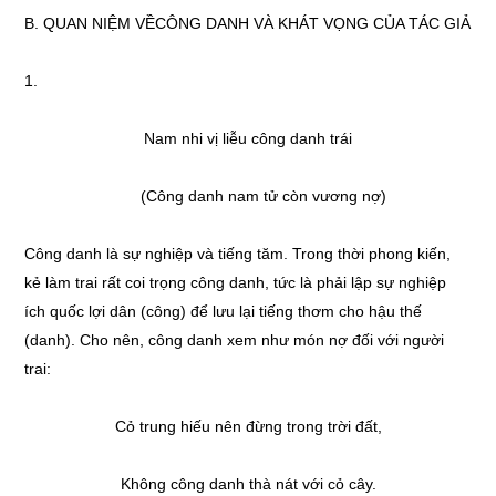
B. QUAN NIỆM VỀCÔNG DANH VÀ KHÁT VỌNG CỦA TÁC GIẢ
1.
Nam nhi vị liễu công danh trái
(Công danh nam tử còn vương nợ)
Công danh là sự nghiệp và tiếng tăm. Trong thời phong kiến,
kẻ làm trai rất coi trọng công danh, tức là phải lập sự nghiệp
ích quốc lợi dân (công) để lưu lại tiếng thơm cho hậu thế
(danh). Cho nên, công danh xem như món nợ đối với người
trai:
Cỏ trung hiếu nên đừng trong trời đất,
Không công danh thà nát với cỏ cây.