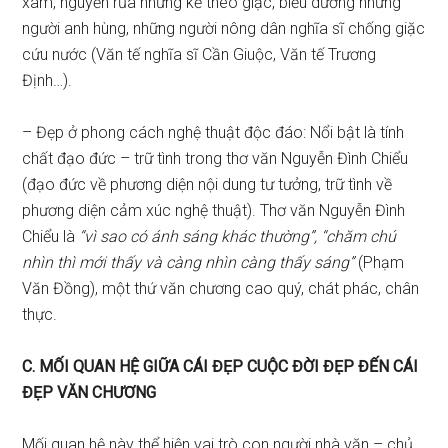
xâm, nguyền rủa những kẻ theo giặc, biểu dương những
người anh hùng, những người nông dân nghĩa sĩ chống giặc
cứu nước (Văn tế nghĩa sĩ Cần Giuộc, Văn tế Trương
Định…).
– Đẹp ở phong cách nghệ thuật độc đáo: Nổi bật là tính
chất đạo đức – trữ tình trong thơ văn Nguyễn Đình Chiểu
(đạo đức về phương diện nội dung tư tưởng, trữ tình về
phương diện cảm xúc nghệ thuật). Thơ văn Nguyễn Đình
Chiểu là
“vì sao có ánh sáng khác thường”, “chăm chú
nhìn thì mới thấy và càng nhìn càng thấy sáng”
(Phạm
Văn Đồng), một thứ văn chương cao quý, chát phác, chân
thực.
C. MỐI QUAN HỆ GIỮA CÁI ĐẸP CUỘC ĐỜI ĐẸP ĐẾN CÁI
ĐẸP VĂN CHƯƠNG
Mối quan hệ này thể hiện vai trò con người nhà văn – chủ