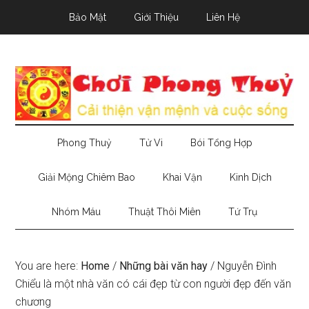
Skip
Skip
Skip
Bảo Mật
Giới Thiệu
Liên Hệ
to
to
to
main
secondary
primary
content
menu
sidebar
Phong Thuỷ
Tử Vi
Bói Tổng Hợp
Giải Mộng Chiêm Bao
Khai Vận
Kinh Dịch
Nhóm Máu
Thuật Thôi Miên
Tứ Trụ
You are here:
Home
/
Những bài văn hay
/
Nguyễn Đình
Chiểu là một nhà văn có cái đẹp từ con người đẹp đến văn
chương