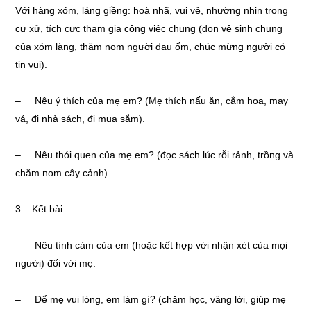
Với hàng xóm, láng giềng: hoà nhã, vui vẻ, nhường nhịn trong
cư xử, tích cực tham gia công việc chung (dọn vệ sinh chung
của xóm làng, thăm nom người đau ốm, chúc mừng người có
tin vui).
– Nêu ý thích của mẹ em? (Mẹ thích nấu ăn, cắm hoa, may
vá, đi nhà sách, đi mua sắm).
– Nêu thói quen của mẹ em? (đọc sách lúc rỗi rảnh, trồng và
chăm nom cây cảnh).
3. Kết bài:
– Nêu tình cảm của em (hoặc kết hợp với nhận xét của mọi
người) đối với mẹ.
– Để mẹ vui lòng, em làm gì? (chăm học, vâng lời, giúp mẹ