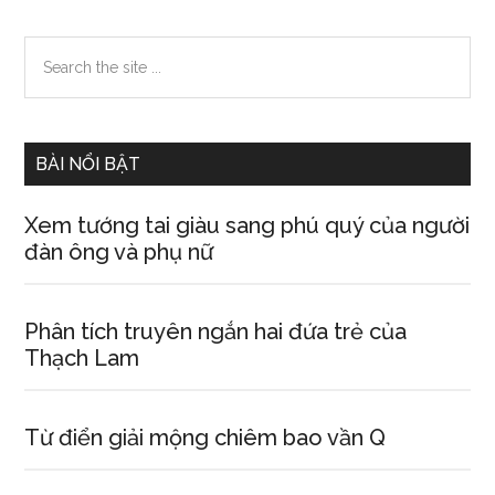
Primary
Search
the
Sidebar
site
...
BÀI NỔI BẬT
Xem tướng tai giàu sang phú quý của người
đàn ông và phụ nữ
Phân tích truyên ngắn hai đứa trẻ của
Thạch Lam
Từ điển giải mộng chiêm bao vần Q