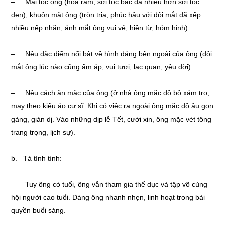
– Mái tóc ông (hoa râm, sợi tóc bạc đã nhiều hơn sợi tóc
đen); khuôn mặt ông (tròn trịa, phúc hậu với đôi mắt đã xếp
nhiều nếp nhăn, ánh mắt ông vui vẻ, hiền từ, hóm hỉnh).
– Nêu đặc điểm nổi bật về hình dáng bên ngoài của ông (đôi
mắt ông lúc nào cũng ấm áp, vui tươi, lạc quan, yêu đời).
– Nêu cách ăn mặc của ông (ở nhà ông mặc đồ bộ xám tro,
may theo kiểu áo cư sĩ. Khi có việc ra ngoài ông mặc đồ âu gọn
gàng, giản dị. Vào những dịp lễ Tết, cưới xin, ông mặc vét tông
trang trọng, lịch sự).
b. Tả tính tình:
– Tuy ông có tuổi, ông vẫn tham gia thể dục và tập võ cùng
hội người cao tuổi. Dáng ông nhanh nhẹn, linh hoạt trong bài
quyền buổi sáng.