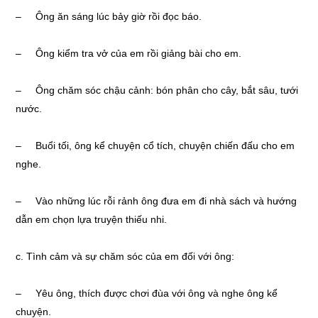
– Ông ăn sáng lúc bảy giờ rồi đọc báo.
– Ông kiểm tra vở của em rồi giảng bài cho em.
– Ông chăm sóc chậu cảnh: bón phân cho cây, bắt sâu, tưới
nước.
– Buổi tối, ông kể chuyện cổ tích, chuyện chiến đấu cho em
nghe.
– Vào những lúc rỗi rảnh ông đưa em đi nhà sách và hướng
dẫn em chọn lựa truyện thiếu nhi.
c. Tình cảm và sự chăm sóc của em đối với ông:
– Yêu ông, thích được chơi đùa với ông và nghe ông kể
chuyện.