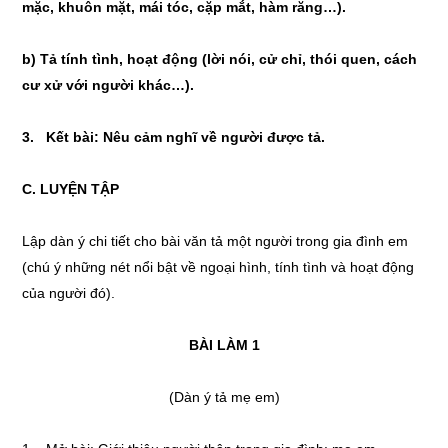
mặc, khuôn mặt, mái tóc, cặp mắt, hàm răng…).
b) Tả tính tình, hoạt động (lời nói, cử chỉ, thói quen, cách
cư xử với người khác…).
3. Kết bài: Nêu cảm nghĩ về người được tả.
C. LUYỆN TẬP
Lập dàn ý chi tiết cho bài văn tả một người trong gia đình em
(chú ý những nét nổi bật về ngoại hình, tính tình và hoạt động
của người đó).
BÀI LÀM 1
(Dàn ý tả mẹ em)