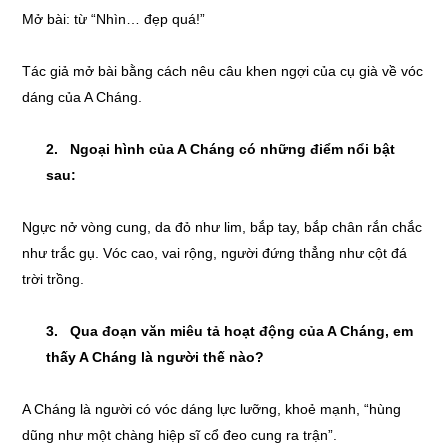
Mở bài: từ “Nhìn… đẹp quá!”
Tác giả mở bài bằng cách nêu câu khen ngợi của cụ già về vóc
dáng của A Cháng.
2. Ngoại hình của A Cháng có những điểm nổi bật
sau:
Ngực nở vòng cung, da đỏ như lim, bắp tay, bắp chân rắn chắc
như trắc gụ. Vóc cao, vai rộng, người đứng thẳng như cột đá
trời trồng.
3. Qua đoạn văn
mi
êu tả hoạt động của A Cháng, em
thấy A Cháng là người thế nào?
A Cháng là người có vóc dáng lực lưỡng, khoẻ mạnh, “hùng
dũng như một chàng hiệp sĩ cổ đeo cung ra trận”.