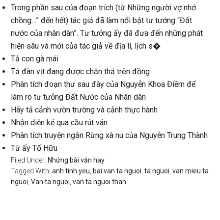
Trong phần sau của đoạn trích (từ Những người vợ nhớ
chồng…” đến hết) tác giả đã làm nổi bật tư tưởng “Đất
nước của nhân dân”. Tư tưởng ấy đã đưa đến những phát
hiện sâu và mới của tác giả về địa lí, lịch s�
Tả con gà mái
Tả đàn vịt đang được chăn thả trên đồng
Phân tích đoạn thư sau đây của Nguyễn Khoa Điềm để
làm rõ tư tưởng Đất Nước của Nhân dân
Hãy tả cảnh vườn trường và cảnh thực hành
Nhận diện kẻ qua cầu rút ván
Phân tích truyện ngắn Rừng xà nu của Nguyễn Trung Thành
Từ ấy Tố Hữu
Filed Under:
Những bài văn hay
Tagged With:
anh tinh yeu
,
bai van ta nguoi
,
ta nguoi
,
van mieu ta
nguoi
,
Van ta nguoi
,
van ta nguoi than