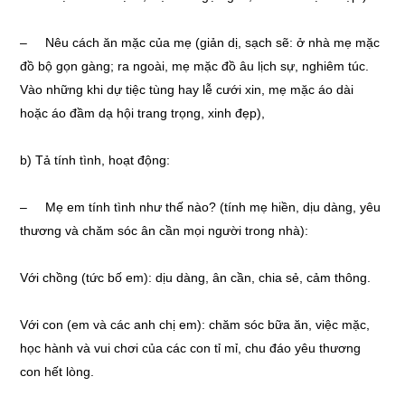
– Nêu cách ăn mặc của mẹ (giản dị, sạch sẽ: ở nhà mẹ mặc
đồ bộ gọn gàng; ra ngoài, mẹ mặc đồ âu lịch sự, nghiêm túc.
Vào những khi dự tiệc tùng hay lễ cưới xin, mẹ mặc áo dài
hoặc áo đầm dạ hội trang trọng, xinh đẹp),
b) Tả tính tình, hoạt động:
– Mẹ em tính tình như thế nào? (tính mẹ hiền, dịu dàng, yêu
thương và chăm sóc ân cần mọi người trong nhà):
Với chồng (tức bố em): dịu dàng, ân cần, chia sẻ, cảm thông.
Với con (em và các anh chị em): chăm sóc bữa ăn, việc mặc,
học hành và vui chơi của các con tỉ mỉ, chu đáo yêu thương
con hết lòng.