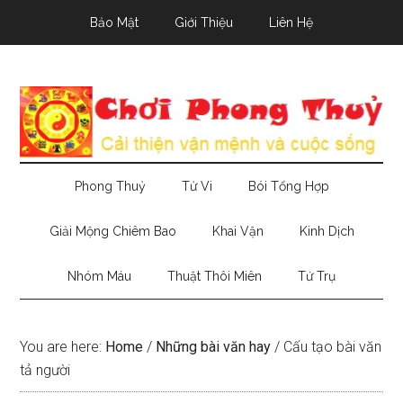
Skip
Skip
Skip
Bảo Mật
Giới Thiệu
Liên Hệ
to
to
to
main
secondary
primary
content
menu
sidebar
Phong Thuỷ
Tử Vi
Bói Tổng Hợp
Giải Mộng Chiêm Bao
Khai Vận
Kinh Dịch
Nhóm Máu
Thuật Thôi Miên
Tứ Trụ
You are here:
Home
/
Những bài văn hay
/
Cấu tạo bài văn
tả người