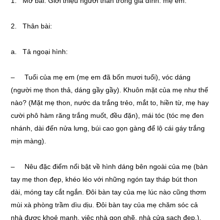
1. Mở bài: Giới thiệu người thân trong gia đình: mẹ em.
2. Thân bài:
a. Tả ngoại hình:
– Tuổi của mẹ em (mẹ em đã bốn mươi tuổi), vóc dáng
(người mẹ thon thả, dáng gầy gầy). Khuôn mặt của mẹ như thế
nào? (Mặt mẹ thon, nước da trắng trẻo, mắt to, hiền từ, mẹ hay
cười phô hàm răng trắng muốt, đều đặn), mái tóc (tóc mẹ đen
nhánh, dài đến nửa lưng, búi cao gọn gàng để lộ cái gáy trắng
mịn màng).
– Nêu đặc điểm nổi bật về hình dáng bên ngoài của mẹ (bàn
tay mẹ thon đẹp, khéo léo với những ngón tay tháp bút thon
dài, móng tay cắt ngắn. Đôi bàn tay của mẹ lúc nào cũng thơm
mùi xà phòng trầm dìu dịu. Đôi bàn tay của mẹ chăm sóc cả
nhà được khoẻ mạnh, việc nhà gọn ghẽ, nhà cửa sạch đẹp.).