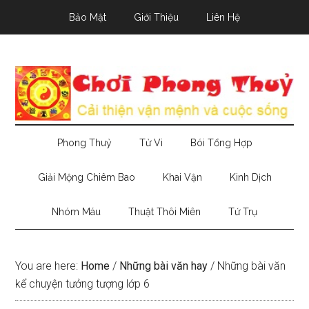
Skip
Skip
Skip
Bảo Mật
Giới Thiệu
Liên Hệ
to
to
to
main
secondary
primary
content
menu
sidebar
Phong Thuỷ
Tử Vi
Bói Tổng Hợp
Giải Mộng Chiêm Bao
Khai Vận
Kinh Dịch
Nhóm Máu
Thuật Thôi Miên
Tứ Trụ
You are here:
Home
/
Những bài văn hay
/
Những bài văn
kể chuyện tưởng tượng lớp 6