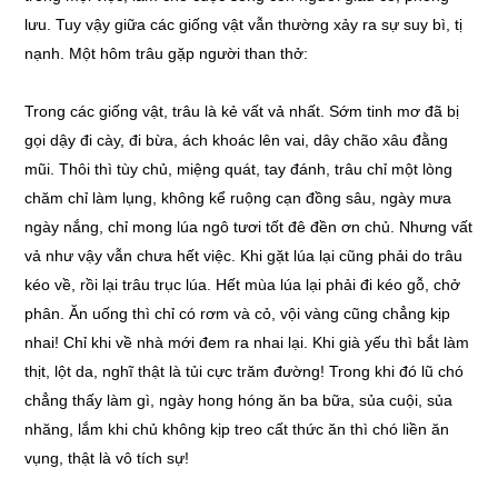
lưu. Tuy vậy giữa các giống vật vẫn thường xảy ra sự suy bì, tị
nạnh. Một hôm trâu gặp người than thở:
Trong các giống vật, trâu là kẻ vất vả nhất. Sớm tinh mơ đã bị
gọi dậy đi cày, đi bừa, ách khoác lên vai, dây chão xâu đằng
mũi. Thôi thì tùy chủ, miệng quát, tay đánh, trâu chỉ một lòng
chăm chỉ làm lụng, không kể ruộng cạn đồng sâu, ngày mưa
ngày nắng, chỉ mong lúa ngô tươi tốt đê đền ơn chủ. Nhưng vất
vả như vậy vẫn chưa hết việc. Khi gặt lúa lại cũng phải do trâu
kéo về, rồi lại trâu trục lúa. Hết mùa lúa lại phải đi kéo gỗ, chở
phân. Ăn uống thì chỉ có rơm và cỏ, vội vàng cũng chẳng kịp
nhai! Chỉ khi về nhà mới đem ra nhai lại. Khi già yếu thì bắt làm
thịt, lột da, nghĩ thật là tủi cực trăm đường! Trong khi đó lũ chó
chẳng thấy làm gì, ngày hong hóng ăn ba bữa, sủa cuội, sủa
nhăng, lắm khi chủ không kịp treo cất thức ăn thì chó liền ăn
vụng, thật là vô tích sự!