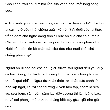
Chó nghe trâu nói, tức khí liền sủa vang nhà, mắt long sòng
sọc:
– Trời sinh giống nào việc nấy, sao trâu lại dám suy bì? Thử hỏi
ai canh giữ cửa nhà, chống quân kẻ trộm? Ai đuổi cáo, ai thức
trắng đêm chờ nghe động tĩnh? Thức ăn của chó có gì mà bì?
Chỉ cơm thừa canh cặn, xương xẩu bỏ ra mới đến phần chó.
Nuôi trâu còn tốn kẻ chăn dắt chứ đâu như nuôi chó, chủ
chẳng phải lo gì?
Người an ủi bảo hai con đều giỏi, trước sau người đều yêu quý
cả hai. Song, chó lại tị nạnh cùng lũ ngựa, sao chúng lại được
ưu đãi quá nhiều. Ngựa được ăn thóc, án cháo đậu xanh, ở
nhà lợp ngói, người còn thưởng xuyên tắm táp, chăm lo sửa
vó, sửa bờm, sắm yên, sắm lạc, dây cương thì làm bằng bạc,
ra vẻ oai phong, mà thực ra chẳng biết cày gừa, giữ nhà gìử
cửa!