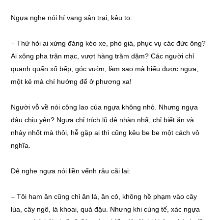
Ngựa nghe nói hí vang sân trại, kêu to:
– Thử hỏi ai xứng đáng kéo xe, phò giá, phục vụ các đức ông?
Ai xông pha trận mạc, vượt hàng trăm dặm? Các người chỉ
quanh quẩn xổ bếp, góc vườn, làm sao mà hiểu được ngựa,
một kẻ mà chí hướng để ở phương xa!
Người vỗ về nói công lao của ngựa không nhỏ. Nhưng ngựa
đâu chịu yên? Ngựa chỉ trích lũ dê nhàn nhã, chỉ biết ăn và
nhảy nhốt mà thôi, hễ gặp ai thì cũng kêu be be một cách vô
nghĩa.
Dê nghe ngựa nói liền vểnh râu cãi lại:
– Tôi ham ăn cũng chỉ ăn lá, ăn cỏ, không hề phạm vào cây
lúa, cây ngô, lá khoai, quả đậu. Nhưng khi cúng tế, xác ngựa