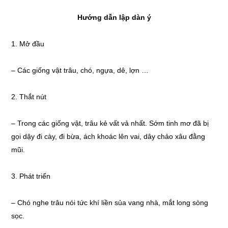
Hướng dẫn lập dàn ý
1. Mở đầu
– Các giống vật trâu, chó, ngựa, dê, lợn …
2. Thắt nút
– Trong các giống vật, trâu kẻ vất vả nhất. Sớm tinh mơ đã bị
gọi dậy đi cày, đi bừa, ách khoác lên vai, dây chảo xâu đằng
mũi.
3. Phát triển
– Chó nghe trâu nói tức khí liền sủa vang nhà, mắt long sòng
sọc.