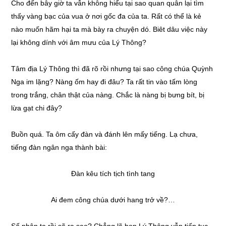
Cho đến bây giờ ta vẫn không hiểu tại sao quan quân lại tìm
thấy vàng bạc của vua ở nơi gốc đa của ta. Rất có thể là kẻ
nào muốn hãm hại ta mà bày ra chuyện dó. Biêt dâu việc này
lại không dính với âm mưu của Lý Thông?
Tâm địa Lý Thông thì đã rõ rồi nhưng tại sao công chúa Quỳnh
Nga im lặng? Nàng ốm hay đi đâu? Ta rất tin vào tấm lòng
trong trắng, chân thật của nàng. Chắc là nàng bị bưng bít, bị
lừa gạt chi đây?
Buồn quá. Ta ôm cấy đàn và đánh lên mấy tiếng. Lạ chưa,
tiếng đàn ngân nga thành bài:
Đàn kêu tích tịch tình tang
Ai đem công chúa dưới hang trở về?…