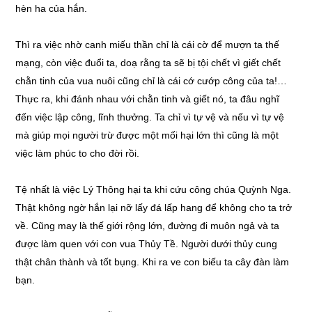
hèn ha của hắn.
Thì ra việc nhờ canh miếu thần chỉ là cái cờ để mượn ta thế
mạng, còn việc đuổi ta, doạ rằng ta sẽ bị tội chết vì giết chết
chằn tinh của vua nuôi cũng chỉ là cái cớ cướp công của ta!…
Thực ra, khi đánh nhau với chằn tinh và giết nó, ta đâu nghĩ
đến việc lập công, lĩnh thưởng. Ta chỉ vì tự vệ và nếu vì tự vệ
mà giúp mọi người trừ được một mối hại lớn thì cũng là một
việc làm phúc to cho đời rồi.
Tệ nhất là việc Lý Thông hại ta khi cứu công chúa Quỳnh Nga.
Thật không ngờ hắn lại nỡ lấy đá lấp hang để không cho ta trở
về. Cũng may là thế giới rộng lớn, đường đi muôn ngả và ta
được làm quen với con vua Thủy Tề. Người dưới thủy cung
thật chân thành và tốt bụng. Khi ra ve con biếu ta cây đàn làm
bạn.