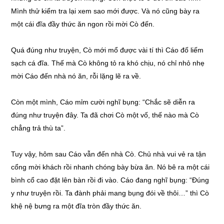
Mình thử kiểm tra lại xem sao mới được. Và nó cũng bày ra
một cái đĩa đầy thức ăn ngon rồi mời Cò đến.
Quá đúng như truyện, Cò mới mổ được vài tí thì Cáo đố liếm
sạch cá đĩa. Thế mà Cò không tỏ ra khó chịu, nó chỉ nhỏ nhẹ
mời Cáo đến nhà nó ăn, rỗi lặng lẽ ra về.
Còn một mình, Cáo mỉm cười nghĩ bụng: “Chắc sẽ diễn ra
đúng như truyện đây. Ta đã chơi Cò một vố, thế nào mà Cò
chẳng trả thù ta”.
Tuy vậy, hôm sau Cáo vẫn đến nhà Cò. Chủ nhà vui vẻ ra tận
cổng mời khách rồi nhanh chóng bày bừa ăn. Nó bê ra một cái
bình cổ cao đặt lên bàn rồi đi vào. Cáo đang nghĩ bụng: “Đúng
y như truyện rồi. Ta đành phải mang bụng đói về thôi…” thì Cò
khệ nệ bưng ra một đĩa tròn đầy thức ăn.