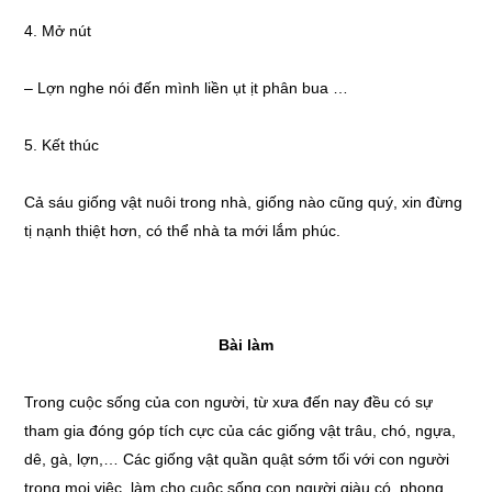
4. Mở nút
– Lợn nghe nói đến mình liền ụt ịt phân bua …
5. Kết thúc
Cả sáu giống vật nuôi trong nhà, giống nào cũng quý, xin đừng
tị nạnh thiệt hơn, có thể nhà ta mới lắm phúc.
Bài làm
Trong cuộc sống của con người, từ xưa đến nay đều có sự
tham gia đóng góp tích cực của các giống vật trâu, chó, ngựa,
dê, gà, lợn,… Các giống vật quần quật sớm tối với con người
trong mọi việc, làm cho cuộc sống con người giàu có, phong