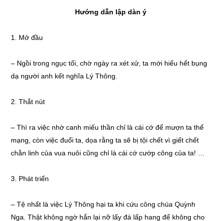
Hướng dẫn lập dàn ý
1. Mở đầu
– Ngồi trong ngục tối, chờ ngày ra xét xử, ta mới hiểu hết bụng
dạ người anh kết nghĩa Lý Thông.
2. Thắt nút
– Thì ra việc nhờ canh miếu thần chỉ là cái cớ để mượn ta thế
mạng, còn việc đuổi ta, dọa rằng ta sẽ bị tội chết vì giết chết
chằn linh của vua nuôi cũng chỉ là cái cớ cướp công của ta! …
3. Phát triển
– Tệ nhất là việc Lý Thông hại ta khi cứu công chúa Quỳnh
Nga. Thật không ngờ hắn lại nỡ lấy đá lấp hang để không cho