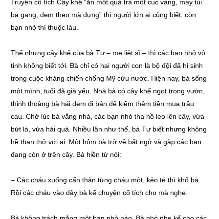
Truyện cổ tích Cây khế “ăn một quả trả một cục vàng, may túi
ba gang, đem theo mà đựng” thì người lớn ai củng biết, còn
bạn nhỏ thì thuộc làu.
Thế nhưng cây khế cùa bà Tư – mẹ liệt sĩ – thì các bạn nhỏ vô
tinh không biết tới. Bà chỉ có hai người con là bộ đội đă hi sinh
trong cuộc kháng chiến chống Mỹ cứu nước. Hiện nay, bà sống
một mình, tuổi đã già yếu. Nhà bà có cây khế ngọt trong vườn,
thỉnh thoảng bà hái đem di bán để kiếm thêm tiền mua trầu
cau. Chờ lúc bà vắng nhà, các bạn nhỏ tha hồ leo lên cây, vừa
bứt lá, vừa hái quả. Nhiều lần như thế, bà Tư biết nhưng không
hề than thở với ai. Một hôm bà trở về bất ngờ và gặp các bạn
đang còn ở trên cây. Bà hiền từ nói:
– Các cháu xuống cẩn thận từng cháu một, kẻo té thì khổ bà.
Rồi các cháu vào đây bà kể chuyện cổ tích cho mà nghe.
Bà không trách mắng một bạn nhỏ nào. Bà nhỏ nhẹ kể cho các