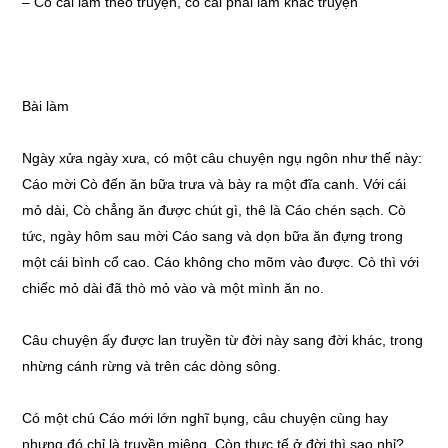
– Cò cái làm theo truyện, có cái phải làm khác truyện
Bài làm
Ngày xửa ngày xưa, có một câu chuyện ngụ ngôn như thế này:
Cáo mời Cò đến ăn bữa trưa và bày ra một đĩa canh. Với cái
mỏ dài, Cò chẳng ăn được chút gì, thê là Cáo chén sạch. Cò
tức, ngày hôm sau mời Cáo sang và dọn bữa ăn đựng trong
một cái bình cổ cao. Cáo không cho mõm vào được. Cò thì với
chiếc mỏ dài đã thò mỏ vào và một mình ăn no.
Câu chuyện ấy được lan truyền từ đời này sang đời khác, trong
nhừng cánh rừng và trên các dòng sông.
Có một chú Cáo mới lớn nghĩ bụng, câu chuyện cùng hay
nhưng đó chỉ là truyền miệng. Còn thực tế ở đời thì sao nhỉ?