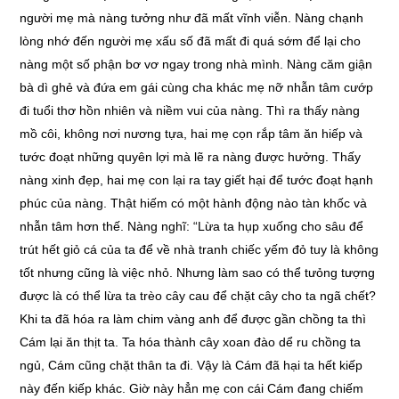
người mẹ mà nàng tưởng như đã mất vĩnh viễn. Nàng chạnh
lòng nhớ đến người mẹ xấu số đã mất đi quá sớm để lại cho
nàng một số phận bơ vơ ngay trong nhà mình. Nàng căm giận
bà dì ghẻ và đứa em gái cùng cha khác mẹ nỡ nhẫn tâm cướp
đi tuổi thơ hồn nhiên và niềm vui của nàng. Thì ra thấy nàng
mồ côi, không nơi nương tựa, hai mẹ cọn rắp tâm ăn hiếp và
tước đoạt những quyên lợi mà lẽ ra nàng được hưởng. Thấy
nàng xinh đẹp, hai mẹ con lại ra tay giết hại để tước đoạt hạnh
phúc của nàng. Thật hiếm có một hành động nào tàn khốc và
nhẫn tâm hơn thế. Nàng nghĩ: “Lừa ta hụp xuống cho sâu để
trút hết giỏ cá của ta để về nhà tranh chiếc yếm đỏ tuy là không
tốt nhưng cũng là việc nhỏ. Nhưng làm sao có thể tưỏng tượng
được là có thể lừa ta trèo cây cau để chặt cây cho ta ngã chết?
Khi ta đã hóa ra làm chim vàng anh để được gần chồng ta thì
Cám lại ăn thịt ta. Ta hóa thành cây xoan đào dể ru chồng ta
ngủ, Cám cũng chặt thân ta đi. Vậy là Cám đã hại ta hết kiếp
này đến kiếp khác. Giờ này hẳn mẹ con cái Cám đang chiếm