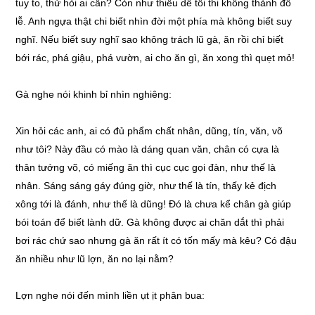
tuy to, thử hỏi ai cần? Còn như thiếu dê tôi thi không thành đồ
lễ. Anh ngựa thật chi biết nhìn đời một phía mà không biết suy
nghĩ. Nếu biết suy nghĩ sao không trách lũ gà, ăn rồi chỉ biết
bới rác, phá giậu, phá vườn, ai cho ăn gì, ăn xong thì quẹt mỏ!
Gà nghe nói khinh bỉ nhìn nghiêng:
Xin hỏi các anh, ai có đủ phẩm chất nhân, dũng, tín, văn, võ
như tôi? Này đầu có mào là dáng quan văn, chân có cựa là
thân tướng võ, có miếng ăn thì cục cục gọi đàn, như thế là
nhân. Sáng sáng gáy đúng giờ, như thế là tín, thấy kẻ địch
xông tới là đánh, như thế là dũng! Đó là chưa kể chân gà giúp
bói toán để biết lành dữ. Gà không được ai chăn dắt thì phải
bơi rác chứ sao nhưng gà ăn rất ít có tốn mấy mà kêu? Có đậu
ăn nhiều như lũ lợn, ăn no lại nằm?
Lợn nghe nói đến mình liền ụt ịt phân bua: