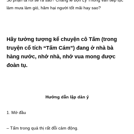
Số phận ta rồi sẽ ra sao? Chẳng lẽ bọn Lý Thông vẫn tiếp tục
làm mưa làm gió, hăm hại người tốt măi hay sao?
Hãy tưởng tượng kể chuyện cô Tấm (trong
truyện cổ tích “Tấm Cám”) đang ở nhà bà
hàng nước, nhớ nhà, nhớ vua mong được
đoàn tụ.
Hướng dẫn lập dàn ý
1. Mở đầu
– Tấm trong quả thị rất đỗi cảm động.