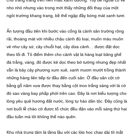
chữ trăng trắng trên nền màu xanh dương. Tuy bề ngoài có vẻ
nho nhỏ nhưng vào trong mới thấy những đổi thay của một
ngôi trường khang trang, bề thế ngập đầy bóng mát xanh tươi.
Ấn tượng đầu tiên khi bước vào cổng là cảnh sân trường rộng
rãi, thoáng mát với nhiều chậu cảnh đủ loại, muôn màu muôn
vẻ như cây sứ, cây chuỗi hạt, cây dừa cảnh… được đặt dọc
theo lối đi. Tô điểm thêm cho cảnh vật là hàng loạt băng ghế
đá trắng, vàng, đỏ được kẻ dọc theo bờ tường nhưng đẹp nhất
vẫn là bảy cây phượng xum xuê, xanh mươn mướt trồng thành
những hàng liên tiếp từ đầu đến cuối sân. Ở đầu sân cột cờ
bằng gỗ năm xưa được thay bằng cột inox trắng sáng với lá cờ
đỏ sao vàng bay phấp phới trên cao. Đây là nơi biểu tượng cho
lòng yêu quê hương đất nước, lòng tự hào dân tộc. Đây cũng là
nơi buổi lễ chào cờ được tổ chức đều đặn vào mỗi sáng thứ hai
đầu tuần mà tôi không thể nào quên.
Khu nhà trung tâm là tầng lầu với các lớp học chạy dài tít mắt