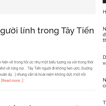
H
gười lính trong Tây Tiến
N
đ
t
D
 hiện về trong hồi ức như một biểu tượng xa vời trong thời
v
 Nhớ về rừng núi... Tây Tiến người đi không hẹn ước, Đường
xuân ấy...) nhưng vẫn là hoài niệm không dứt, một nỗi
N
about
…
[Read more...]
c
Phân
tích
hình
T
ảnh