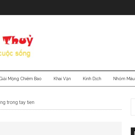
Giải Mộng Chiêm Bao
Khai Vận
Kinh Dịch
Nhóm Máu
S
ing trong tay tien
th
si
...