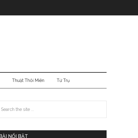
Thuật Thôi Miên
Tứ Trụ
Primary
earch
e
Sidebar
te
BÀI NỔI BẬT