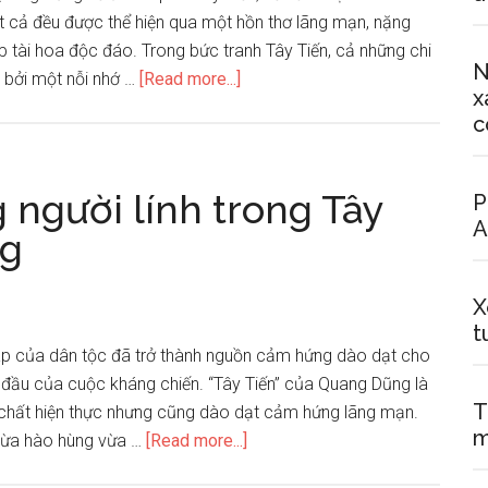
ất cả đều được thể hiện qua một hồn thơ lãng mạn, nặng
 tài hoa độc đáo. Trong bức tranh Tây Tiến, cả những chi
N
about
 bởi một nỗi nhớ …
[Read more...]
x
Phân
c
tích
đoạn
thơ
 người lính trong Tây
P
trong
A
ng
bài
thơ
Tây
X
t
Tiến
p của dân tộc đã trở thành nguồn cảm hứng dào dạt cho
của
y đầu của cuộc kháng chiến. “Tây Tiến” của Quang Dũng là
Quang
T
u chất hiện thực nhưng cũng dào dạt cảm hứng lãng mạn.
Dũng
m
about
ơ vừa hào hùng vừa …
[Read more...]
Phân