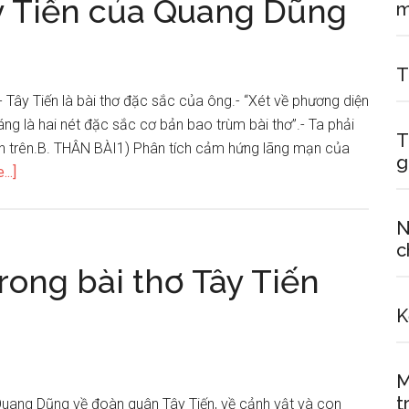
ây Tiến của Quang Dũng
người
lính
trong
T
Tây
 Tây Tiến là bài thơ đặc sắc của ông.- “Xét về phương diện
Tiến
g là hai nét đặc sắc cơ bản bao trùm bài thơ”.- Ta phải
của
T
ịnh trên.B. THÂN BÀI1) Phân tích cảm hứng lãng mạn của
g
Quang
about
..]
Dũng
Phân
tích
N
bài
c
thơ
rong bài thơ Tây Tiến
Tây
Tiến
K
của
Quang
M
Dũng
t
Quang Dũng về đoàn quân Tây Tiến, về cảnh vật và con