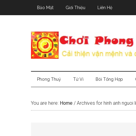
Skip
Skip
Skip
Bảo Mật
Giới Thiệu
Liên Hệ
to
to
to
main
secondary
primary
content
menu
sidebar
Phong Thuỷ
Tử Vi
Bói Tổng Hợp
You are here:
Home
/
Archives for hinh anh nguoi l