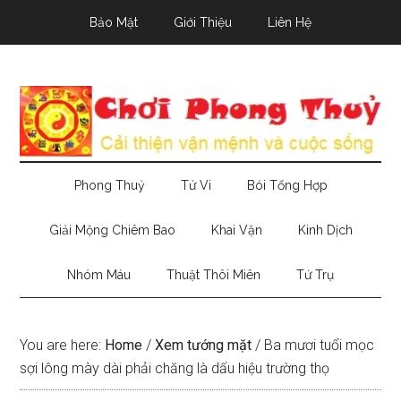
Skip
Skip
Skip
Bảo Mật
Giới Thiệu
Liên Hệ
to
to
to
main
secondary
primary
content
menu
sidebar
Phong Thuỷ
Tử Vi
Bói Tổng Hợp
Giải Mộng Chiêm Bao
Khai Vận
Kinh Dịch
Nhóm Máu
Thuật Thôi Miên
Tứ Trụ
You are here:
Home
/
Xem tướng mặt
/
Ba mươi tuổi mọc
sợi lông mày dài phải chăng là dấu hiệu trường thọ