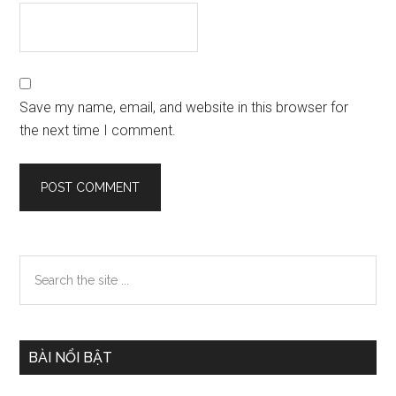
Save my name, email, and website in this browser for
the next time I comment.
Primary
Search
the
Sidebar
site
...
BÀI NỔI BẬT