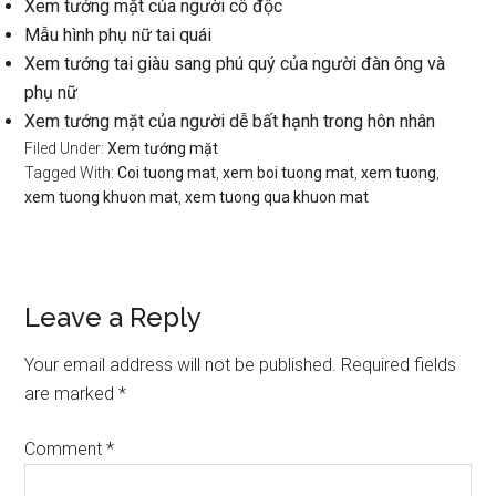
Xem tướng mặt của người cô độc
Mẫu hình phụ nữ tai quái
Xem tướng tai giàu sang phú quý của người đàn ông và
phụ nữ
Xem tướng mặt của người dễ bất hạnh trong hôn nhân
Filed Under:
Xem tướng mặt
Tagged With:
Coi tuong mat
,
xem boi tuong mat
,
xem tuong
,
xem tuong khuon mat
,
xem tuong qua khuon mat
Reader
Leave a Reply
Interactions
Your email address will not be published.
Required fields
are marked
*
Comment
*