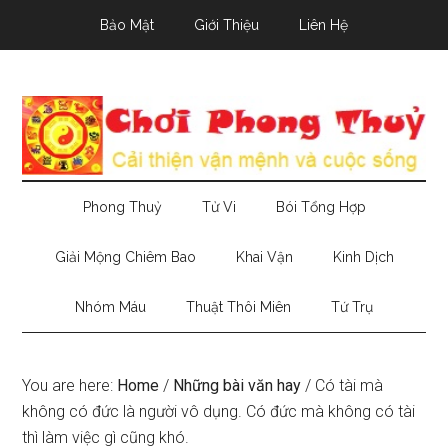
Skip
Skip
Skip
Bảo Mật
Giới Thiệu
Liên Hệ
to
to
to
main
secondary
primary
content
menu
sidebar
Phong Thuỷ
Tử Vi
Bói Tổng Hợp
Giải Mộng Chiêm Bao
Khai Vận
Kinh Dịch
Nhóm Máu
Thuật Thôi Miên
Tứ Trụ
You are here:
Home
/
Những bài văn hay
/
Có tài mà
không có đức là người vô dụng. Có đức mà không có tài
thì làm việc gì cũng khó.