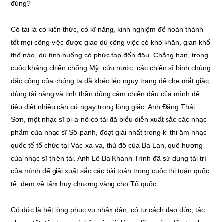
đúng?
Có tài là có kiến thức, có kĩ năng, kinh nghiệm để hoàn thành
tốt mọi công việc được giao dù công việc có khó khăn, gian khổ
thế nào, dù tình huống có phức tạp đến đâu. Chẳng hạn, trong
cuộc kháng chiến chống Mỹ, cứu nước, các chiến sĩ binh chủng
đặc công của chúng ta đã khéo léo ngụy trang để che mắt giặc,
dùng tài năng và tinh thần dũng cảm chiến đấu của mình để
tiêu diệt nhiều căn cứ ngay trong lòng giặc. Anh Đặng Thái
Sơn, một nhạc sĩ pi-a-nô có tài đã biểu diễn xuất sắc các nhạc
phẩm của nhạc sĩ Sô-panh, đoạt giải nhất trong kì thi âm nhạc
quốc tế tổ chức tại Vác-xa-va, thủ đô của Ba Lan, quê hương
của nhạc sĩ thiên tài. Anh Lê Bá Khánh Trình đã sử dụng tài trí
của mình để giải xuất sắc các bài toán trong cuộc thi toán quốc
tế, đem về tấm huy chương vàng cho Tổ quốc…
Có đức là hết lòng phục vụ nhân dân, có tư cách đạo đức, tác