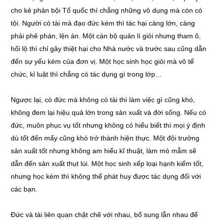
cho kẻ phản bội Tổ quốc thì chẳng những vô dụng mà còn có
tội. Người có tài mà đạo đức kém thì tác hại càng lớn, càng
phải phê phán, lện án. Một cán bộ quản lí giỏi nhưng tham ô,
hối lộ thì chỉ gây thiệt hại cho Nhà nước và trước sau cũng dẫn
đến sự yếu kém của đơn vị. Một học sinh học giỏi mà vô tể
chức, kỉ luật thì chẳng có tác dụng gì trong lớp…
Ngược lại, có đức mà không có tài thì làm việc gì cũng khó,
không đem lại hiệu quả lớn trong sản xuất và đời sống. Nếu có
đức, muôn phục vụ tốt nhưng không có hiểu biết thì mọi ý định
dù tốt đến mấy cũng khó trở thành hiện thực. Một đội trưởng
sản xuất tốt nhưng không am hiểu kĩ thuật, làm mò mẫm sẽ
dẫn đến sản xuất thụt lùi. Một học sinh xếp loại hạnh kiểm tốt,
nhưng học kém thì không thể phát huy được tác dụng đối với
các bạn.
Đức và tài liên quan chặt chẽ với nhau, bổ sung lẫn nhau để