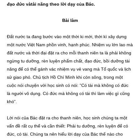
đạo đức v
à
tài n
ă
ng theo lời dạy của Bác.
Bài làm
Đất nước ta đang bước vào một thời ki mới, thời kì xây dựng
một nước Việt Nam phồn vinh, hạnh phúc. Nhiệm vụ lớn lao mà
đất nước và thời đại đặt ra cho mỗi thanh niên ta là phải không
ngừng tu dưỡng, rèn luyện phẩm chất, đạo đức, bồi dưỡng tài
năng để có thể gánh vác nhiệm vụ vẻ vang mà Tổ quốc và lịch
sử giao phó. Chủ tịch Hồ Chí Minh khi còn sông, trong một
cuộc nói chuyện với học sinh có nói: “Có tài mà không có đức
là người vô dụng. Có đức mà không có tài thì làm việc gì cũng
khó”.
Lời nói của Bác đặt ra cho thanh niên, học sinh chúng ta một
vấn đề rất cụ thể và cần thiết: Phải tu dưỡng, rèn luyện để có
đức, có tài. Chúng ta nên hiểu lời dạy của Bác thế nào cho