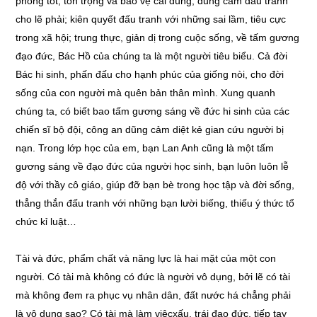
phong tốt; tôn trọng và bảo vệ cái đúng, dũng cảm đấu tranh
cho lẽ phải; kiên quyết đấu tranh với những sai lầm, tiêu cực
trong xã hội; trung thực, giản dị trong cuộc sống, về tấm gương
đạo đức, Bác Hồ của chúng ta là một người tiêu biểu. Cả đời
Bác hi sinh, phấn đấu cho hạnh phúc của giống nòi, cho đời
sống của con người mà quên bản thân mình. Xung quanh
chúng ta, có biết bao tấm gương sáng về đức hi sinh của các
chiến sĩ bộ đội, công an dũng cảm diệt kẻ gian cứu người bị
nạn. Trong lớp học của em, bạn Lan Anh cũng là một tấm
gương sáng về đạo đức của người học sinh, bạn luôn luôn lễ
độ với thầy cô giáo, giúp đỡ bạn bè trong học tập và đời sống,
thẳng thắn đấu tranh với những bạn lười biếng, thiếu ý thức tổ
chức kỉ luật…
Tài và đức, phẩm chất và năng lực là hai mặt của một con
người. Có tài mà không có đức là người vô dụng, bởi lẽ có tài
mà không đem ra phục vụ nhân dân, đất nước há chẳng phải
là vô dụng sao? Có tài mà làm việcxấu, trái đạo đức, tiếp tay