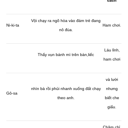
cách
Vội chạy ra ngõ hòa vào đám trẻ đang
Ni-ki-ta
Ham chơi.
nô đùa.
Láu lỉnh,
Thấy vụn bánh mì trên bàn,liếc
ham chơi
và lười
nhìn bà rồi phủi nhanh xuống đất chạy
nhưng
Gô-sa
theo anh.
biết che
giấu.
Chăm chỉ,