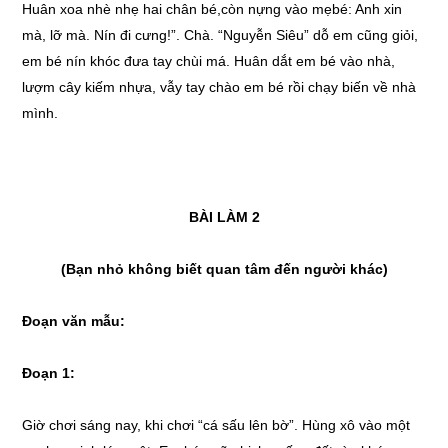
Huân xoa nhè nhẹ hai chân bé,còn nựng vào mẹbé: Anh xin
mà, lỡ mà. Nín đi cưng!”. Chà. “Nguyễn Siêu” dỗ em cũng giỏi,
em bé nín khóc đưa tay chùi má. Huân dắt em bé vào nhà,
lượm cây kiếm nhựa, vẫy tay chào em bé rồi chạy biến về nhà
mình.
BÀI LÀM 2
(Bạn nhỏ không biết quan tâm đến người khác)
Đoạn văn mẫu:
Đoạn 1:
Giờ chơi sáng nay, khi chơi “cá sấu lên bờ”. Hùng xô vào một