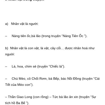
a) Nhân vật là người:
– Nàng tiên ốc,bà lão (trong truyện “Nàng Tiên Ốc ”).
b) Nhân vật là con vật, là vật, cây cối… được nhân hoá như
người:
– Lá, hoa, chim sẻ (truyện “Chiếc lá”).
– Chú Mèo, cô Chổi Rơm, bà Bếp, bác Nồi Đồng (truyện “Cái
Tết của Mèo con”).
– Thần Giao Long (con rồng) – Tức bà lão ăn xin (truyện “Sự
tích hồ Ba Bể ”).