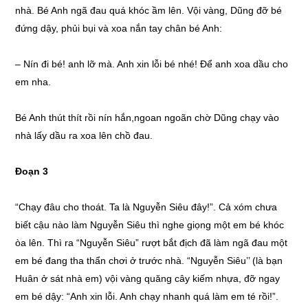
nhà. Bé Anh ngã đau quá khóc ầm lên. Vội vàng, Dũng đỡ bé
đứng dậy, phủi bụi và xoa nắn tay chân bé Anh:
– Nín đi bé! anh lỡ mà. Anh xin lỗi bé nhé! Để anh xoa dầu cho
em nha.
Bé Anh thút thít rồi nín hắn,ngoan ngoãn chờ Dũng chạy vào
nhà lấy dầu ra xoa lên chồ đau.
Đoạn 3
“Chạy đâu cho thoát. Ta là Nguyễn Siêu đây!”. Cả xóm chưa
biết cậu nào làm Nguyễn Siêu thì nghe giọng một em bé khóc
òa lên. Thì ra “Nguyễn Siêu” rượt bắt địch đã làm ngã đau một
em bé đang tha thẩn chơi ở trước nhà. “Nguyễn Siêu’’ (là bạn
Huân ở sát nhà em) vội vàng quăng cây kiếm nhựa, đỡ ngay
em bé dậy: “Anh xin lỗi. Anh chạy nhanh quá làm em té rồi!”.