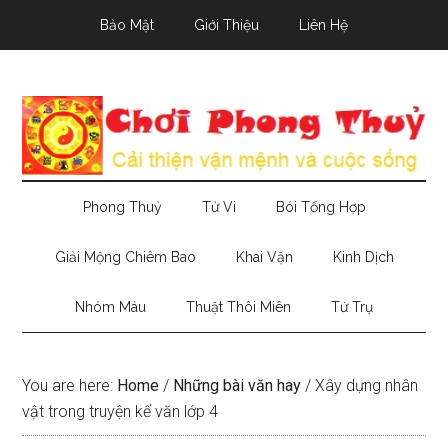
Skip
Skip
Skip
Bảo Mật
Giới Thiệu
Liên Hệ
to
to
to
main
secondary
primary
content
menu
sidebar
Phong Thuỷ
Tử Vi
Bói Tổng Hợp
Giải Mộng Chiêm Bao
Khai Vận
Kinh Dịch
Nhóm Máu
Thuật Thôi Miên
Tứ Trụ
You are here:
Home
/
Những bài văn hay
/
Xây dựng nhân
vật trong truyện kể văn lớp 4