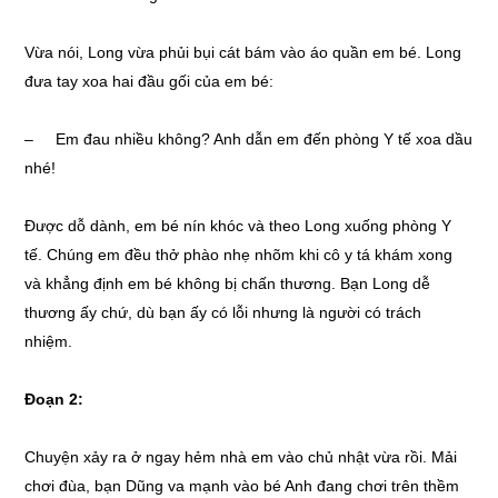
Vừa nói, Long vừa phủi bụi cát bám vào áo quần em bé. Long
đưa tay xoa hai đầu gối của em bé:
– Em đau nhiều không? Anh dẫn em đến phòng Y tế xoa dầu
nhé!
Được dỗ dành, em bé nín khóc và theo Long xuống phòng Y
tế. Chúng em đều thở phào nhẹ nhõm khi cô y tá khám xong
và khẳng định em bé không bị chấn thương. Bạn Long dễ
thương ấy chứ, dù bạn ấy có lỗi nhưng là người có trách
nhiệm.
Đoạn 2:
Chuyện xảy ra ở ngay hẻm nhà em vào chủ nhật vừa rồi. Mải
chơi đùa, bạn Dũng va mạnh vào bé Anh đang chơi trên thềm