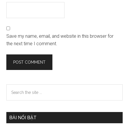
Save my name, email, and website in this browser for
the next time I comment.
Primary
Search
the
Sidebar
site
...
BÀI NỔI BẬT