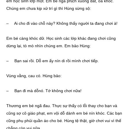
em học sinh lớp một. Em bé ngã phịch xuống đất, òa khóc.
Chúng em chưa kịp xử trí gì thì Hùng sừng sộ:
– Ai cho đi vào chỗ này? Không thấy người ta đang chơi à!
Em bé càng khóc dữ. Học sinh các lớp khác đang chơi cũng
dừng lại, tò mò nhìn chúng em. Em bảo Hùng:
– Bạn sai rồi. Dỗ em ấy nín di rồi mình chơi tiếp.
Vùng vằng, cau có. Hùng bảo:
– Bạn đi mà dỗnó. Tớ không chơi nữa!
Thương em bé ngã đau. Thực sự thấy có lỗi thay cho bạn và
cũng sợ cô giáo phạt, em vội dỗ dành em bé nín khóc. Các bạn
cũng phụ phủi quần áo cho bé. Hùng tệ thật, giờ chơi vui vì thế
chẳng còn vui nữa.