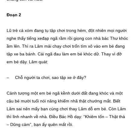
Đoạn 2
Lũ trẻ cả xóm đang tụ tập chơi trong hẻm, đột nhiên mọi người
nghe thấy tiếng xeđạp ngã rầm rồi giọng con nhà bác Thư khóc
ầm lên. Thì ra Lâm mải chạy chơi trốn tìm xô vào em bé đang
tập xe ba bánh. Cái ngã đau làm em bé khóc dữ. Thay vì đỡ
em bé dậy. Lâm quát:
– Chỗ người ta chơi, sao tập xe ở đây?
Cảnh tượng một em bé ngã kềnh dưới đất đang khóc và một
cậu bé mười tuổi nói năng khiếm nhã thật chướng mắt. Biết
Lâm sai nên mấy bạn cùng chơi thay Lâm dỗ em bé. Còn Lâm
thì lỉnh nhanh về nhà. Điều Bác Hồ dạy: “Khiêm tốn – Thật thà
– Dũng cảm”, bạn ấy quên mất rồi.