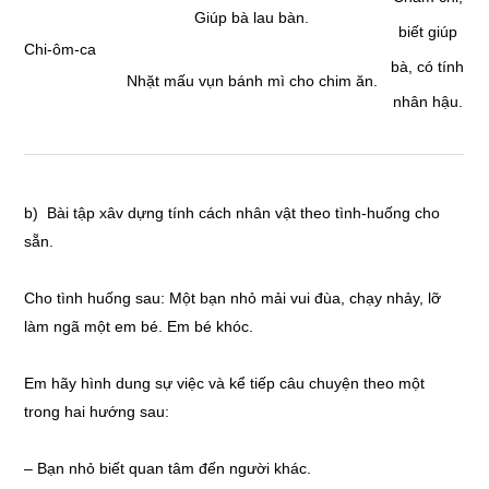
Giúp bà lau bàn.
biết giúp
Chi-ôm-ca
bà, có tính
Nhặt mấu vụn bánh mì cho chim ăn.
nhân hậu.
b) Bài tập xâv dựng tính cách nhân vật theo tình-huống cho
sẵn.
Cho tình huống sau: Một bạn nhỏ mải vui đùa, chạy nhảy, lỡ
làm ngã một em bé. Em bé khóc.
Em hãy hình dung sự việc và kể tiếp câu chuyện theo một
trong hai hướng sau:
– Bạn nhỏ biết quan tâm đến người khác.