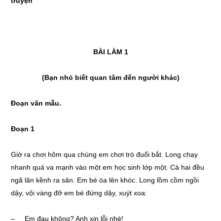
truyện
BÀI LÀM 1
(Bạn nhỏ biết quan tâm đến người khác)
Đoạn văn mẫu.
Đoạn 1
Giờ ra chơi hôm qua chúng em chơi trò đuổi bắt. Long chạy
nhanh quá va mạnh vào một em học sinh lớp một. Cả hai đều
ngã lăn kềnh ra sân. Em bé òa lên khóc. Long lồm cồm ngồi
dậy, vội vàng đỡ em bé đứng dậy, xuýt xoa:
– Em đau không? Anh xin lỗi nhé!