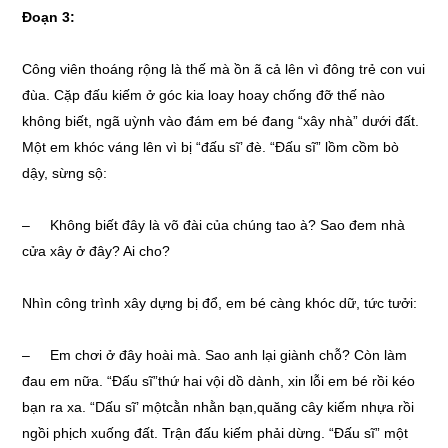
Đoạn 3:
Công viên thoáng rộng là thế mà ồn ã cả lên vì đông trẻ con vui
đùa. Cặp đấu kiếm ở góc kia loay hoay chống đỡ thế nào
không biết, ngã uỳnh vào đám em bé đang “xây nhà” dưới đất.
Một em khóc váng lên vì bị “đấu sĩ’ đè. “Đấu sĩ” lồm cồm bò
dậy, sừng sộ:
– Không biết đây là võ đài của chúng tao à? Sao đem nhà
cửa xây ở đây? Ai cho?
Nhìn công trình xây dựng bị đổ, em bé càng khóc dữ, tức tưởi:
– Em chơi ở đây hoài mà. Sao anh lại giành chỗ? Còn làm
đau em nữa. “Đấu sĩ”thứ hai vội dồ dành, xin lỗi em bé rồi kéo
bạn ra xa. “Dấu sĩ’ mộtcằn nhằn bạn,quăng cây kiếm nhựa rồi
ngồi phịch xuống đất. Trận đấu kiếm phải dừng. “Đấu sĩ” một