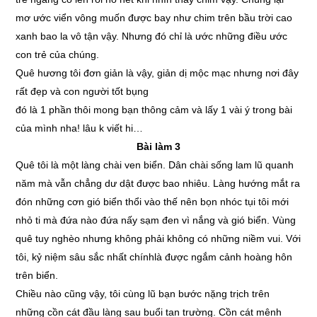
mơ ước viển vông muốn được bay như chim trên bầu trời cao
xanh bao la vô tận vậy. Nhưng đó chỉ là ước những điều ước
con trẻ của chúng.
Quê hương tôi đơn giản là vậy, giản dị mộc mạc nhưng nơi đây
rất đẹp và con người tốt bụng
đó là 1 phần thôi mong bạn thông cảm và lấy 1 vài ý trong bài
của mình nha! lâu k viết hi…
Bài làm 3
Quê tôi là một làng chài ven biển. Dân chài sống lam lũ quanh
năm mà vẫn chẳng dư dật được bao nhiêu. Làng hướng mắt ra
đón những cơn gió biển thổi vào thế nên bọn nhóc tụi tôi mới
nhỏ ti mà đứa nào đứa nấy sạm đen vì nắng và gió biển. Vùng
quê tuy nghèo nhưng không phải không có những niềm vui. Với
tôi, kỷ niệm sâu sắc nhất chínhlà được ngắm cảnh hoàng hôn
trên biển.
Chiều nào cũng vậy, tôi cùng lũ bạn bước nặng trịch trên
những cồn cát đầu làng sau buổi tan trường. Cồn cát mênh