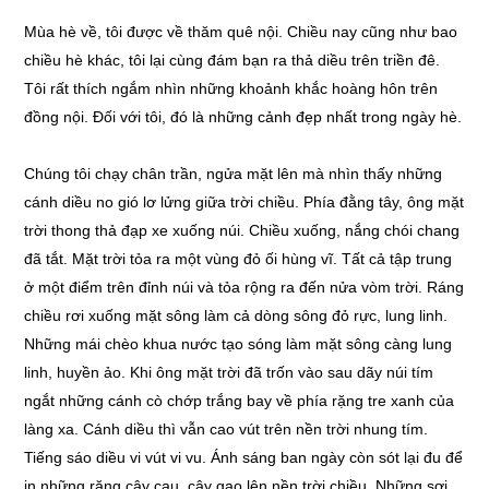
Mùa hè về, tôi được về thăm quê nội. Chiều nay cũng như bao
chiều hè khác, tôi lại cùng đám bạn ra thả diều trên triền đê.
Tôi rất thích ngắm nhìn những khoảnh khắc hoàng hôn trên
đồng nội. Đối với tôi, đó là những cảnh đẹp nhất trong ngày hè.
Chúng tôi chạy chân trần, ngửa mặt lên mà nhìn thấy những
cánh diều no gió lơ lửng giữa trời chiều. Phía đằng tây, ông mặt
trời thong thả đạp xe xuống núi. Chiều xuống, nắng chói chang
đã tắt. Mặt trời tỏa ra một vùng đỏ ối hùng vĩ. Tất cả tập trung
ở một điểm trên đỉnh núi và tỏa rộng ra đến nửa vòm trời. Ráng
chiều rơi xuống mặt sông làm cả dòng sông đỏ rực, lung linh.
Những mái chèo khua nước tạo sóng làm mặt sông càng lung
linh, huyền ảo. Khi ông mặt trời đã trốn vào sau dãy núi tím
ngắt những cánh cò chớp trắng bay về phía rặng tre xanh của
làng xa. Cánh diều thì vẫn cao vút trên nền trời nhung tím.
Tiếng sáo diều vi vút vi vu. Ánh sáng ban ngày còn sót lại đu để
in những rặng cây cau, cây gạo lên nền trời chiều. Những sợi