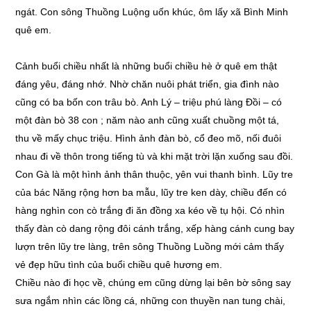
ngát. Con sông Thuồng Luộng uốn khúc, ôm lấy xã Bình Minh
quê em.
Cảnh buổi chiều nhất là những buổi chiều hè ở quê em thật
đáng yêu, đáng nhớ. Nhờ chăn nuôi phát triển, gia đình nào
cũng có ba bốn con trâu bò. Anh Lý – triệu phú làng Đồi – có
một đàn bò 38 con ; năm nào anh cũng xuất chuồng một tá,
thu về mấy chục triệu. Hình ảnh đàn bò, cổ đeo mõ, nối đuôi
nhau đi về thôn trong tiếng tù và khi mặt trời lặn xuống sau đồi.
Con Gà là một hình ảnh thân thuộc, yên vui thanh bình. Lũy tre
của bác Năng rộng hơn ba mẫu, lũy tre ken dày, chiều đến có
hàng nghìn con cò trắng đi ăn đồng xa kéo về tụ hội. Có nhìn
thấy đàn cò dang rộng đôi cánh trắng, xếp hàng cánh cung bay
lượn trên lũy tre làng, trên sông Thuồng Luồng mới cảm thấy
vẻ đẹp hữu tình của buổi chiều quê hương em.
Chiều nào đi học về, chúng em cũng dừng lại bên bờ sông say
sưa ngắm nhìn các lồng cá, những con thuyền nan tung chài,