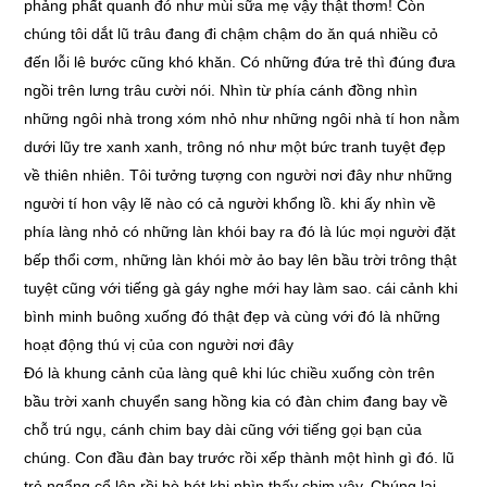
phảng phất quanh đó như mùi sữa mẹ vậy thật thơm! Còn
chúng tôi dắt lũ trâu đang đi chậm chậm do ăn quá nhiều cỏ
đến lỗi lê bước cũng khó khăn. Có những đứa trẻ thì đúng đưa
ngồi trên lưng trâu cười nói. Nhìn từ phía cánh đồng nhìn
những ngôi nhà trong xóm nhỏ như những ngôi nhà tí hon nằm
dưới lũy tre xanh xanh, trông nó như một bức tranh tuyệt đẹp
về thiên nhiên. Tôi tưởng tượng con người nơi đây như những
người tí hon vậy lẽ nào có cả người khổng lồ. khi ấy nhìn về
phía làng nhỏ có những làn khói bay ra đó là lúc mọi người đặt
bếp thổi cơm, những làn khói mờ ảo bay lên bầu trời trông thật
tuyệt cũng với tiếng gà gáy nghe mới hay làm sao. cái cảnh khi
bình minh buông xuống đó thật đẹp và cùng với đó là những
hoạt động thú vị của con người nơi đây
Đó là khung cảnh của làng quê khi lúc chiều xuống còn trên
bầu trời xanh chuyển sang hồng kia có đàn chim đang bay về
chỗ trú ngụ, cánh chim bay dài cũng với tiếng gọi bạn của
chúng. Con đầu đàn bay trước rồi xếp thành một hình gì đó. lũ
trẻ ngẩng cổ lên rồi hò hét khi nhìn thấy chim vậy. Chúng lại