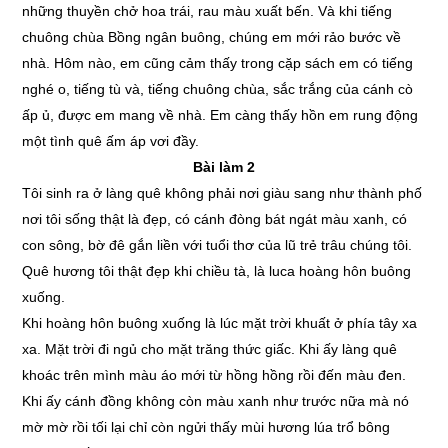
những thuyền chở hoa trái, rau màu xuất bến. Và khi tiếng
chuông chùa Bồng ngân buông, chúng em mới rảo bước về
nhà. Hôm nào, em cũng cảm thấy trong cặp sách em có tiếng
nghé o, tiếng tù và, tiếng chuông chùa, sắc trắng của cánh cò
ấp ủ, được em mang về nhà. Em càng thấy hồn em rung động
một tình quê ấm áp vơi đầy.
Bài làm 2
Tôi sinh ra ở làng quê không phải nơi giàu sang như thành phố
nơi tôi sống thật là đẹp, có cánh đòng bát ngát màu xanh, có
con sông, bờ đê gắn liền với tuổi thơ của lũ trẻ trâu chúng tôi.
Quê hương tôi thật đẹp khi chiều tà, là luca hoàng hôn buông
xuống.
Khi hoàng hôn buông xuống là lúc mặt trời khuất ở phía tây xa
xa. Mặt trời đi ngủ cho mặt trăng thức giấc. Khi ấy làng quê
khoác trên mình màu áo mới từ hồng hồng rồi đến màu đen.
Khi ấy cánh đồng không còn màu xanh như trước nữa mà nó
mờ mờ rồi tối lại chỉ còn ngửi thấy mùi hương lúa trổ bông