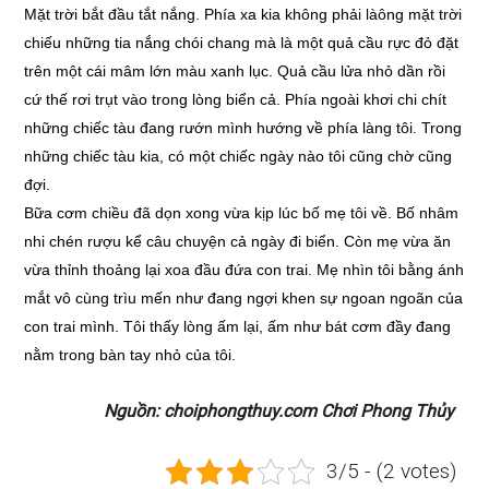
Mặt trời bắt đầu tắt nắng. Phía xa kia không phải làông mặt trời
chiếu những tia nắng chói chang mà là một quả cầu rực đỏ đặt
trên một cái mâm lớn màu xanh lục. Quả cầu lửa nhỏ dần rồi
cứ thế rơi trụt vào trong lòng biển cả. Phía ngoài khơi chi chít
những chiếc tàu đang rướn mình hướng về phía làng tôi. Trong
những chiếc tàu kia, có một chiếc ngày nào tôi cũng chờ cũng
đợi.
Bữa cơm chiều đã dọn xong vừa kịp lúc bố mẹ tôi về. Bố nhâm
nhi chén rượu kể câu chuyện cả ngày đi biển. Còn mẹ vừa ăn
vừa thỉnh thoảng lại xoa đầu đứa con trai. Mẹ nhìn tôi bằng ánh
mắt vô cùng trìu mến như đang ngợi khen sự ngoan ngoãn của
con trai mình. Tôi thấy lòng ấm lại, ấm như bát cơm đầy đang
nằm trong bàn tay nhỏ của tôi.
Nguồn: choiphongthuy.com Chơi Phong Thủy
3/5 - (2 votes)