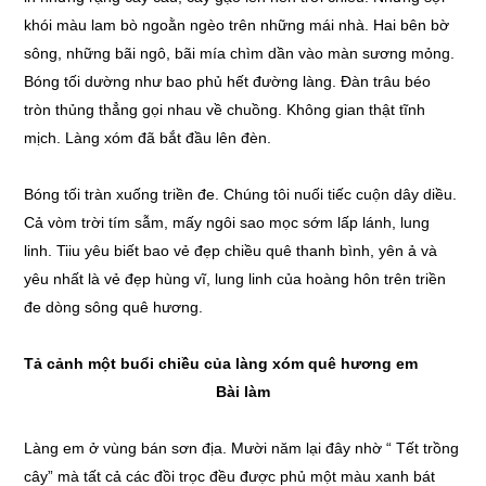
khói màu lam bò ngoằn ngèo trên những mái nhà. Hai bên bờ
sông, những bãi ngô, bãi mía chìm dần vào màn sương mỏng.
Bóng tối dường như bao phủ hết đường làng. Đàn trâu béo
tròn thủng thẳng gọi nhau về chuồng. Không gian thật tĩnh
mịch. Làng xóm đã bắt đầu lên đèn.
Bóng tối tràn xuống triền đe. Chúng tôi nuối tiếc cuộn dây diều.
Cả vòm trời tím sẫm, mấy ngôi sao mọc sớm lấp lánh, lung
linh. Tiiu yêu biết bao vẻ đẹp chiều quê thanh bình, yên ả và
yêu nhất là vẻ đẹp hùng vĩ, lung linh của hoàng hôn trên triền
đe dòng sông quê hương.
Tả cảnh một buổi chiều của làng xóm quê hương em
Bài làm
Làng em ở vùng bán sơn địa. Mười năm lại đây nhờ “ Tết trồng
cây” mà tất cả các đồi trọc đều được phủ một màu xanh bát