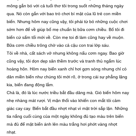
mông gắn bó với cả tuổi thơ tôi trong suốt những tháng ngày
qua. Nó còn gắn với bao trò chơi bí mật của lũ trẻ con miền
biển. Nhưng hôm nay cũng vậy, tôi phải từ bỏ những cuộc chơi
sớm hơn để về giúp bố mẹ chuẩn bị bữa cơm chiều. Bố tôi đi
biển cứ sẩm tối mới về. Còn mẹ toi đi làm cũng hay về muộn.
Bữa cơm chiều trông chờ vào cả cậu con trai lớp sáu.
Tôi về nhà, cất sách vở nhưng không nấu cơm ngay. Bao giờ
cũng vậy, tôi dọn dẹp sân thềm trước và tranh thủ ngắm lúc
hoàng hôn. Hôm nay biển xanh chỉ hơi gợn sóng nhưng chỉ có
dân miền biển như chúng tôi mới rõ, ở trong cái sự phẳng lặng
kia, biển đang động lắm.
Chả là, đó là lúc nước triều bắt đầu dâng mà. Gió biển hôm nay
nhẹ nhàng mát rượi. Vị mặn thổi vào khiến con mắt tôi cảm
giác cay cay. Biển bắt đầu nhợt nhạt vì mặt trời sắp lặn. Những
tia nắng cuối cùng của một ngày không đủ tạo màu trên biển
mà đủ để mặt biển ánh lên màu trắng hơi phớt vàng nhợt
nhạt.