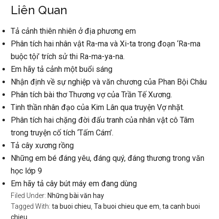
Liên Quan
Tả cảnh thiên nhiên ở địa phương em
Phân tích hai nhân vật Ra-ma và Xi-ta trong đoạn ‘Ra-ma
buộc tội’ trích sử thi Ra-ma-ya-na.
Em hãy tả cảnh một buổi sáng
Nhận định về sự nghiệp và văn chương của Phan Bội Châu
Phân tích bài thơ Thương vợ của Trần Tế Xương.
Tinh thần nhân đạo của Kim Lân qua truyện Vợ nhặt.
Phân tích hai chặng đời đấu tranh của nhân vật cô Tâm
trong truyện cố tích ‘Tấm Cám’.
Tả cây xương rồng
Những em bé đáng yêu, đáng quý, đáng thương trong văn
học lớp 9
Em hãy tả cây bút máy em đang dùng
Filed Under:
Những bài văn hay
Tagged With:
ta buoi chieu
,
Ta buoi chieu que em
,
ta canh buoi
chieu