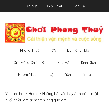
Skip
Skip
Skip
Bảo Mật
Giới Thiệu
Liên Hệ
to
to
to
main
secondary
primary
content
menu
sidebar
Phong Thuỷ
Tử Vi
Bói Tổng Hợp
Giải Mộng Chiêm Bao
Khai Vận
Kinh Dịch
Nhóm Máu
Thuật Thôi Miên
Tứ Trụ
You are here:
Home
/
Những bài văn hay
/
Tả cảnh một
buổi chiều êm đềm trên làng quê em