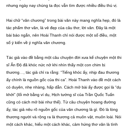
nhưng ngày nay chúng ta đọc vẫn tìm được nhiều điều thú vị.
Hai chữ “văn chương” trong bài văn này mang nghĩa hẹp, đó là
tác phẩm thơ văn, là vẻ đẹp của câu thơ, lời văn. Đây là một
bài báo ngắn, nên Hoài Thanh chỉ nói được một số điều, một
số ý kiến về ý nghĩa văn chương.
Tác giả vào đề bằng một câu chuyện đời xưa kể chuyện một thi
sĩ Ấn Độ đã khóc nức nở khi nhìn thấy một con chim bị
thương…, tác giả chỉ ra rằng: “Tiếng khóc ấy, nhịp đau thương
ấy chính là nguồn gốc của thi ca”. Hoài Thanh vào đề một cách
có duyên, nhẹ nhàng, hấp dẫn. Cách mở bài ấy được gọi là “dụ
khởi” (lối mở bằng ví dụ, Hịch tướng sĩ của Trần Quốc Tuấn
cũng có cách mở bài như thế). Từ câu chuyện hoang đường
ấy, tác giả nêu rõ nguồn gốc của văn chương là gì. Đó là lòng
thương người và rộng ra là thương cả muôn vật, muôn loài. Nói
một cách khác, hiểu một cách khác, cảm hứng thơ văn là tình