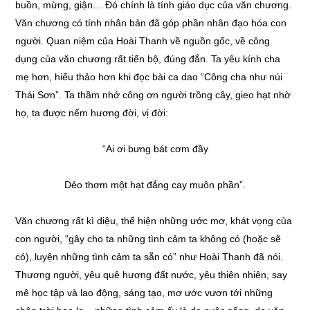
buồn, mừng, giận… Đó chính là tính giáo dục của văn chương.
Văn chương có tính nhân bản đã góp phần nhân đạo hóa con
người. Quan niệm của Hoài Thanh về nguồn gốc, về công
dụng của văn chương rất tiến bộ, đúng đắn. Ta yêu kính cha
mẹ hơn, hiếu thảo hơn khi đọc bài ca dao “Công cha như núi
Thái Sơn”. Ta thầm nhớ công ơn người trồng cây, gieo hạt nhờ
họ, ta được nếm hương đời, vị đời:
“Ai ơi bưng bát cơm đầy
Dẻo thơm một hạt đắng cay muôn phần”.
Văn chương rất kì diệu, thể hiện những ước mơ, khát vọng của
con người, “gây cho ta những tình cảm ta không có (hoặc sẽ
có), luyện những tình cảm ta sẵn có” như Hoài Thanh đã nói.
Thương người, yêu quê hương đất nước, yêu thiên nhiên, say
mê học tập và lao động, sáng tạo, mơ ước vươn tới những