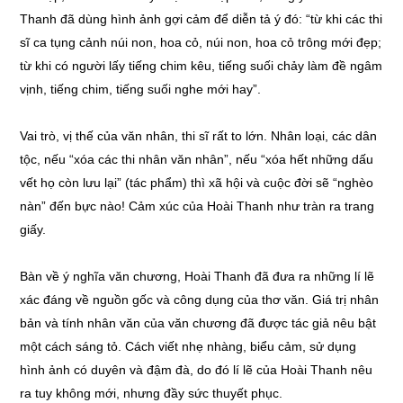
Thanh đã dùng hình ảnh gợi cảm để diễn tả ý đó: “từ khi các thi
sĩ ca tụng cảnh núi non, hoa cỏ, núi non, hoa cỏ trông mới đẹp;
từ khi có người lấy tiếng chim kêu, tiếng suối chảy làm đề ngâm
vịnh, tiếng chim, tiếng suối nghe mới hay”.
Vai trò, vị thế của văn nhân, thi sĩ rất to lớn. Nhân loại, các dân
tộc, nếu “xóa các thi nhân văn nhân”, nếu “xóa hết những dấu
vết họ còn lưu lại” (tác phẩm) thì xã hội và cuộc đời sẽ “nghèo
nàn” đến bực nào! Cảm xúc của Hoài Thanh như tràn ra trang
giấy.
Bàn về ý nghĩa văn chương, Hoài Thanh đã đưa ra những lí lẽ
xác đáng về nguồn gốc và công dụng của thơ văn. Giá trị nhân
bản và tính nhân văn của văn chương đã được tác giả nêu bật
một cách sáng tỏ. Cách viết nhẹ nhàng, biểu cảm, sử dụng
hình ảnh có duyên và đậm đà, do đó lí lẽ của Hoài Thanh nêu
ra tuy không mới, nhưng đầy sức thuyết phục.