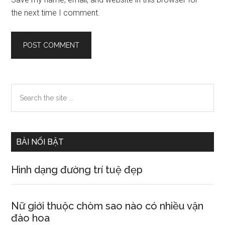
the next time I comment.
Primary
Search
the
Sidebar
site
...
BÀI NỔI BẬT
Hình dạng đường trí tuệ đẹp
Nữ giới thuộc chòm sao nào có nhiều vận
đào hoa