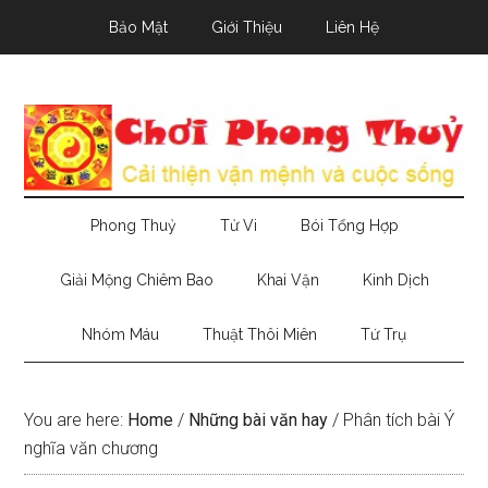
Skip
Skip
Skip
Bảo Mật
Giới Thiệu
Liên Hệ
to
to
to
main
secondary
primary
content
menu
sidebar
Phong Thuỷ
Tử Vi
Bói Tổng Hợp
Giải Mộng Chiêm Bao
Khai Vận
Kinh Dịch
Nhóm Máu
Thuật Thôi Miên
Tứ Trụ
You are here:
Home
/
Những bài văn hay
/
Phân tích bài Ý
nghĩa văn chương