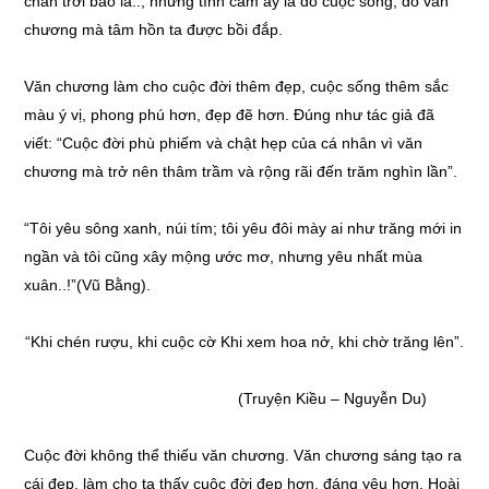
chân trời bao la.., những tình cảm ấy là do cuộc sống, do văn
chương mà tâm hồn ta được bồi đắp.
Văn chương làm cho cuộc đời thêm đẹp, cuộc sống thêm sắc
màu ý vị, phong phú hơn, đẹp đẽ hơn. Đúng như tác giả đã
viết: “Cuộc đời phù phiếm và chật hẹp của cá nhân vì văn
chương mà trở nên thâm trầm và rộng rãi đến trăm nghìn lần”.
“Tôi yêu sông xanh, núi tím; tôi yêu đôi mày ai như trăng mới in
ngần và tôi cũng xây mộng ước mơ, nhưng yêu nhất mùa
xuân..!”(Vũ Bằng).
“Khi chén rượu, khi cuộc cờ Khi xem hoa nở, khi chờ trăng lên”.
(Truyện Kiều – Nguyễn Du)
Cuộc đời không thể thiếu văn chương. Văn chương sáng tạo ra
cái đẹp, làm cho ta thấy cuộc đời đẹp hơn, đáng yêu hơn. Hoài