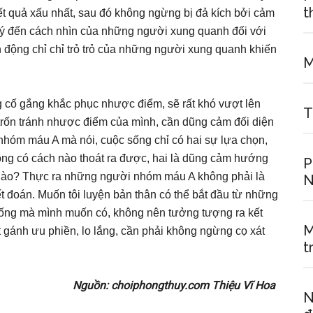
t
kết quả xấu nhất, sau đó không ngừng bị đả kích bởi cảm
hủ ý đến cách nhìn của những người xung quanh đối với
h động chỉ chỉ trỏ trỏ của những người xung quanh khiến
M
 cố gắng khắc phục nhược điểm, sẽ rất khó vượt lên
T
trốn tránh nhược điểm của mình, cần dũng cảm đối diện
 nhóm máu A mà nói, cuộc sống chỉ có hai sự lựa chọn,
ông có cách nào thoát ra được, hai là dũng cảm hướng
P
 nào? Thực ra những người nhóm máu A không phải là
N
 đoán. Muốn tôi luyện bản thân có thể bắt đầu từ những
sống mà mình muốn có, không nên tưởng tượng ra kết
M
 gánh ưu phiền, lo lắng, cần phải không ngừng cọ xát
t
Nguồn: choiphongthuy.com Thiệu Vĩ Hoa
N