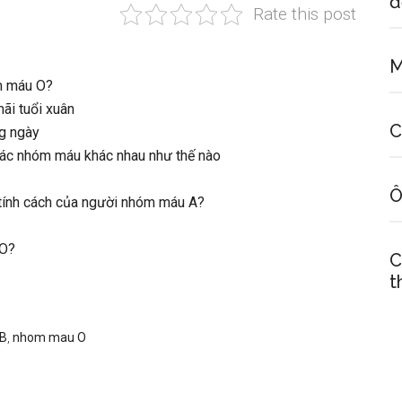
đ
Rate this post
M
óm máu O?
ãi tuổi xuân
C
g ngày
ác nhóm máu khác nhau như thế nào
Ô
 tính cách của người nhóm máu A?
 O?
C
t
B
,
nhom mau O