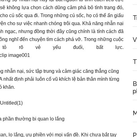
 sẽ không lựa chọn cách dũng cảm phá bỏ tình trạng đó,
cho cú sốc qua đi. Trong những cú sốc, họ có thể ẩn giấu
T
yện cho sự việc nhanh chóng trôi qua. Khả năng nhẫn nại
 ngạc, nhưng đồng thời đây cũng chính là tính cách đã
V
không nghĩ đến chuyện tìm cách phá vỡ. Trong những cuộc
ọ tỏ rõ vẻ yếu đuối, bất lực.
T
lòng nhẫn nại, sức tập trung và cảm giác căng thẳng cũng
nhất định phải luôn cổ vũ khích lệ bản thân mình từng
B
ó khăn.
p
M
 phần thường bi quan lo lắng
P
 lo lắng, ưu phiền với mọi vấn đề. Khi chưa bắt tay