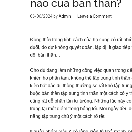
nào của bản thân?
06/06/2024
by
Admin
Leave a Comment
Đồng thời trong tính cách của họ cũng có rất nhi
đuối, do dự không quyết đoán, lập dị, ít giao ti
dối bản thân,…
Cho dù đang làm những công việc quan trọng đế
khiến họ phân tâm, không thể tập trung tinh thần
kiện bất đắc dĩ, thông thường sẽ rất khó tập trun
buộc bản thân tập trung tinh thần một cách có ý
cũng rất dễ phân tán tư tưỏng. Những lúc này có
trung tại một điểm trong bóng tối. Mỗi ngày đều
năng tập trung chú ý một cách rõ rệt.
Người nhóm máu A có lòng kiên trì khá mạnh, nh