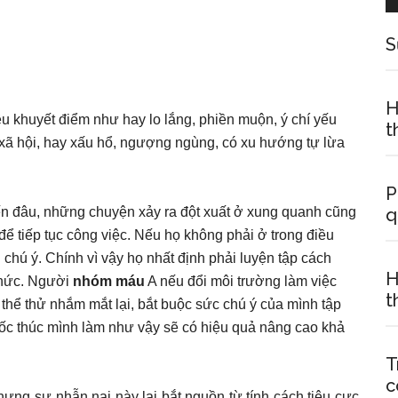
S
H
ều khuyết điểm như hay lo lắng, phiền muộn, ý chí yếu
t
ếp xã hội, hay xấu hổ, ngượng ngùng, có xu hướng tự lừa
P
n đâu, những chuyện xảy ra đột xuất ở xung quanh cũng
q
 để tiếp tục công việc. Nếu họ không phải ở trong điều
g chú ý. Chính vì vậy họ nhất định phải luyện tập cách
H
 thức. Người
nhóm máu
A nếu đổi môi trường làm việc
t
 thể thử nhắm mắt lại, bắt buộc sức chú ý của mình tập
 đốc thúc mình làm như vậy sẽ có hiệu quả nâng cao khả
T
c
ưng sự nhẫn nại này lại bắt nguồn từ tính cách tiêu cực