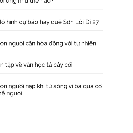
ối ứng như thế nào?
ô hình dự báo hay quẻ Sơn Lôi Di 27
on người cần hòa đồng với tự nhiên
n tập về văn học tả cây cối
on người nạp khí từ sóng vi ba qua cơ
hể người