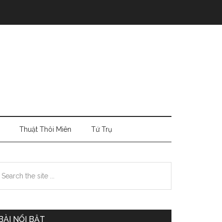
Thuật Thôi Miên
Tứ Trụ
Primary
earch
e
Sidebar
te
BÀI NỔI BẬT