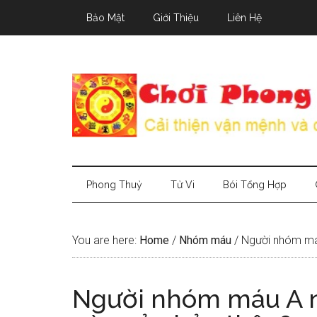
Skip
Skip
Skip
Bảo Mật
Giới Thiệu
Liên Hệ
to
to
to
main
secondary
primary
content
menu
sidebar
Phong Thuỷ
Tử Vi
Bói Tổng Hợp
You are here:
Home
/
Nhóm máu
/
Người nhóm máu
Người nhóm máu A n