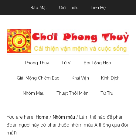
Skip
Skip
Skip
Bảo Mật
Giới Thiệu
Liên Hệ
to
to
to
main
secondary
primary
content
menu
sidebar
Phong Thuỷ
Tử Vi
Bói Tổng Hợp
Giải Mộng Chiêm Bao
Khai Vận
Kinh Dịch
Nhóm Máu
Thuật Thôi Miên
Tứ Trụ
You are here:
Home
/
Nhóm máu
/
Làm thế nào để phán
đoán người này có phải thuộc nhóm máu A thông qua đôi
mắt?