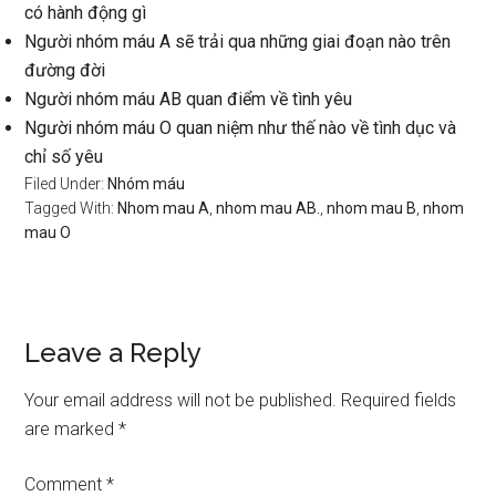
có hành động gì
Người nhóm máu A sẽ trải qua những giai đoạn nào trên
đường đời
Người nhóm máu AB quan điểm về tình yêu
Người nhóm máu O quan niệm như thế nào về tình dục và
chỉ số yêu
Filed Under:
Nhóm máu
Tagged With:
Nhom mau A
,
nhom mau AB.
,
nhom mau B
,
nhom
mau O
Reader
Leave a Reply
Interactions
Your email address will not be published.
Required fields
are marked
*
Comment
*