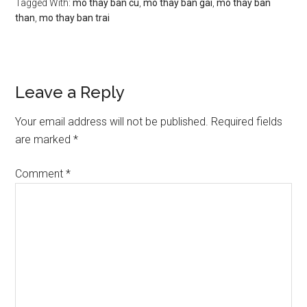
Tagged With:
mo thay ban cu
,
mo thay ban gai
,
mo thay ban
than
,
mo thay ban trai
Reader
Leave a Reply
Interactions
Your email address will not be published.
Required fields
are marked
*
Comment
*