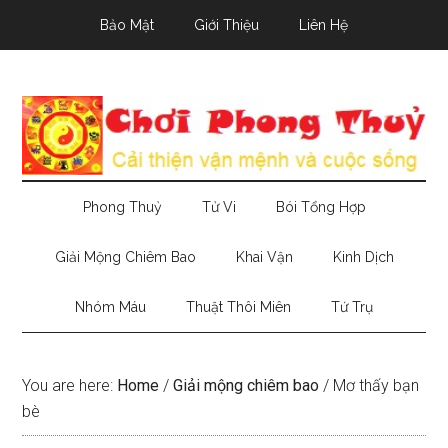
Skip
Skip
Skip
Bảo Mật
Giới Thiệu
Liên Hệ
to
to
to
main
secondary
primary
content
menu
sidebar
Phong Thuỷ
Tử Vi
Bói Tổng Hợp
Giải Mộng Chiêm Bao
Khai Vận
Kinh Dịch
Nhóm Máu
Thuật Thôi Miên
Tứ Trụ
You are here:
Home
/
Giải mộng chiêm bao
/
Mơ thấy bạn
bè