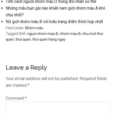
Tính cách người nhóm máu O trong đối nhân xử thế
Những mẫu bạn gái nào khiến nam giới nhóm máu A khó
chịu nhất?
Nữ giới nhóm máu B với kiểu trang điểm thích hợp nhất
Filed Under:
Nhóm máu
Tagged With:
nguoi nhom mau B
,
nhom mau B
,
nhu mot thoi
quen
,
thoi quen
,
thoi quen hang ngay
Reader
Leave a Reply
Interactions
Your email address will not be published.
Required fields
are marked
*
Comment
*