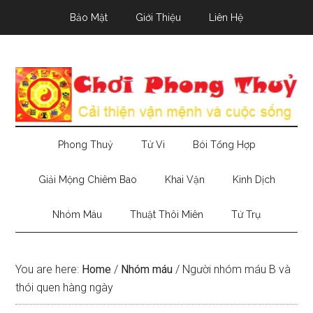
Skip
Skip
Skip
Bảo Mật
Giới Thiệu
Liên Hệ
to
to
to
main
secondary
primary
content
menu
sidebar
Phong Thuỷ
Tử Vi
Bói Tổng Hợp
Giải Mộng Chiêm Bao
Khai Vận
Kinh Dịch
Nhóm Máu
Thuật Thôi Miên
Tứ Trụ
You are here:
Home
/
Nhóm máu
/
Người nhóm máu B và
thói quen hàng ngày