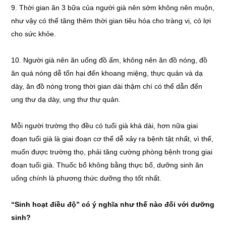
9. Thời gian ăn 3 bữa của người già nên sớm không nên muộn,
như vậy có thể tăng thêm thời gian tiêu hóa cho tràng vị, có lợi
cho sức khỏe.
10. Người già nên ăn uống đồ ấm, không nên ăn đồ nóng, đồ
ăn quá nóng dễ tổn hại đến khoang miệng, thực quản và dạ
dày, ăn đồ nóng trong thời gian dài thậm chí có thể dẫn đến
ung thư dạ dày, ung thư thự quản.
Mỗi người trường thọ đều có tuổi già khá dài, hơn nữa giai
đoạn tuổi già là giai đoạn cơ thể dễ xảy ra bệnh tật nhất, vì thế,
muốn được trường thọ, phải tăng cường phòng bệnh trong giai
đoạn tuổi già. Thuốc bổ không bằng thực bổ, dưỡng sinh ăn
uống chính là phương thức dưỡng thọ tốt nhất.
“Sinh hoạt điều độ” có ý nghĩa như thế nào đối với dưỡng
sinh?