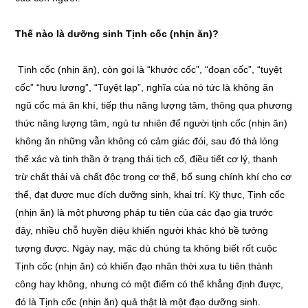
Thế nào là dưỡng sinh Tịnh cốc (nhịn ăn)?
Tịnh cốc (nhịn ăn), còn gọi là “khước cốc”, “đoạn cốc”, “tuyệt
cốc” “hưu lương”, “Tuyệt lạp”, nghĩa của nó tức là không ăn
ngũ cốc mà ăn khí, tiếp thu năng lượng tâm, thông qua phương
thức năng lượng tâm, ngủ tư nhiên để người tịnh cốc (nhịn ăn)
không ăn những vẫn không có cảm giác đói, sau đó thả lỏng
thể xác và tinh thần ở trạng thái tịch cố, điều tiết cơ lý, thanh
trừ chất thải và chất độc trong cơ thể, bổ sung chính khí cho cơ
thể, đạt được mục đích dưỡng sinh, khai trí. Kỳ thực, Tịnh cốc
(nhịn ăn) là một phương pháp tu tiên của các đạo gia trước
đây, nhiều chỗ huyền diệu khiến người khác khó bề tưởng
tượng được. Ngày nay, mặc dù chúng ta không biết rốt cuộc
Tịnh cốc (nhịn ăn) có khiến đạo nhân thời xưa tu tiên thành
công hay không, nhưng có một điểm có thể khẳng định được,
đó là Tịnh cốc (nhịn ăn) quả thật là một đạo dưỡng sinh.