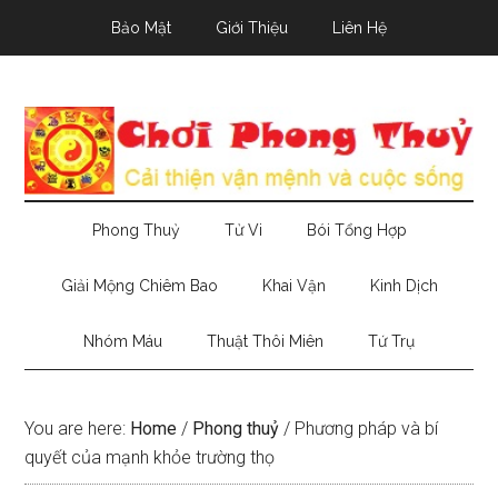
Skip
Skip
Skip
Bảo Mật
Giới Thiệu
Liên Hệ
to
to
to
main
secondary
primary
content
menu
sidebar
Phong Thuỷ
Tử Vi
Bói Tổng Hợp
Giải Mộng Chiêm Bao
Khai Vận
Kinh Dịch
Nhóm Máu
Thuật Thôi Miên
Tứ Trụ
You are here:
Home
/
Phong thuỷ
/
Phương pháp và bí
quyết của mạnh khỏe trường thọ