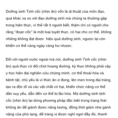
Dưỡng sinh Tịnh cốc (nhịn ăn) vốn là dị thuật của môn đạo,
quá khác xa so với đạo dưỡng sinh mà chúng ta thường gặp
trong hiện thực, ví thế rất ít người biết, thậm chí có người cho
rằng “đoạn cốc” là một loại tuyệt thực, có hại cho cơ thể, không
những không đạt được hiệu quả dưỡng sinh, ngược lại còn
khiến cơ thể càng ngày càng hư nhược.
Đối với người nước ngoài mà nói, dưỡng sinh Tịnh cốc (nhịn
ăn) quả thực có đôi chút hoang đường, kỳ thực không phải vậy.
y học hiện đại nghiên cứu chứng minh, cơ thể thoái hóa và
bệnh tật, chủ yếu là vì thức ăn ứ đọng, lên men trong đại tràng,
tạo ra độc tố và các vật chất có hại, khiến chức năng cơ thể
dần suy yếu, dẫn đến cơ thể bị lão hóa. Mà dưỡng sinh tịnh
cốc (nhịn ăn) lại dùng phương pháp đặc biệt trong trạng thái
không ăn để giành được năng lượng, đồng thời giảm nhẹ gánh
nặng của phủ tạng, để tràng vị được nghỉ ngơi đầy đủ, thanh