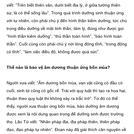
viết: “Trên biết thiên văn, dưới biết địa lý, ở giữa tường thiên
sự, là có thể sống lâu”. Trong quá trình dưỡng sinh thuận ứng
với tự nhiên, còn phải chú ý đến hình thần kiêm dưỡng, tức chú
trọng điều dưỡng về mặt tinh thần, tâm lý, đúng như được gọi
“hình thần kiêm dưỡng”, “thủ thần toàn hình”, “bảo hình toàn
thần”. Cuối cùng còn phải chú ý nới lỏng động tĩnh, “trong động
có tĩnh”, “làm việc điều độ, không được quá sức”.
Thế nào là bảo vệ âm dương thuận ứng bốn mùa?
Người xưa viết: “Âm dương bốn mùa, vạn vật cũng có đầu có
cuối, sinh tử cũng có gốc rể. Trái với quy luật thì tạo ra họa hại,
thuận theo quy luật thì không xảy ra trắc trở”. Từ đó có thể
thấy, người xưa thuận ứng bốn mùa, bảo dưỡng âm dương
được xem là nội dung quan trọng để dưỡng sinh được trường
thọ. Lão Tử viết: “Nhân pháp địa, địa pháp thiên, thiên pháp
đạo, đạo pháp tự nhiên”. Đoạn này đã giải thích căn nguyên về