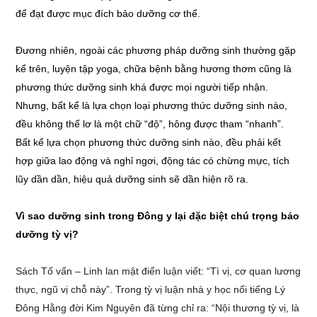
để đạt được mục đích bảo dưỡng cơ thể.
Đương nhiên, ngoài các phương pháp dưỡng sinh thường gặp
kể trên, luyện tập yoga, chữa bệnh bằng hương thơm cũng là
phương thức dưỡng sinh khá được mọi người tiếp nhận.
Nhưng, bất kể là lựa chọn loại phương thức dưỡng sinh nào,
đều không thể lơ là một chữ “độ”, hông được tham “nhanh”.
Bất kể lựa chọn phương thức dưỡng sinh nào, đều phải kết
hợp giữa lao động và nghỉ ngơi, động tác có chừng mực, tích
lũy dần dần, hiệu quả dưỡng sinh sẽ dần hiện rõ ra.
Vì sao dưỡng sinh trong Đông y lại đặc biệt chú trọng bảo
dưỡng tỳ vị?
Sách Tố vấn – Linh lan mật điển luận viết: “Tì vị, cơ quan lương
thực, ngũ vị chỗ này”. Trong tỳ vị luận nhà y học nổi tiếng Lý
Đông Hằng đời Kim Nguyên đã từng chỉ ra: “Nội thương tỳ vị, là