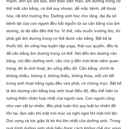
mạnh, tinh lực dồi dao, tinh thần viên mãn; âm dương trong cơ
thể mất cân bằng, cơ thể suy nhược, dễ mắc bệnh, dễ thoái
hóa, rất khó trường thọ. Dưỡng sinh học cho rằng, đại đa số
bệnh tật của con người đều bắt nguồn từ sự cân bằng của âm
dương, từ đó dẫn đến thể hư. Vì thế, nếu muốn trường thọ, thì
phải giữ âm dương trong cơ thể được cân bằng. Bất kể là
thuốc bổ, ăn uống hay luyện tập yoga, thái cực quyền, đều là
để cân bằng âm dương trong cơ thể. Nói đến âm dương cân
bằng, nói đến dưỡng sinh, cần chú ý đến một khái niệm quan
trọng, đó là sinh hoạt, ăn uống điều độ. Cân bằng, chính là
không nhiều, không ít, không thiếu, không thừa, mỗi chi tiết
trong sinh hoạt hằng ngày đều vừa phải, có chừng mực. Bất kể
là âm dương cân bằng hay sinh hoạt điều độ, đều thể hiện tư
tưởng thiên nhân hợp nhất của người xưa. Con người cũng
như vạn vật tự nhiên, đều phải tuân thủ quy luật tự nhiên để
tồn tại, làm việc khi mặt trời mọc và nghỉ ngơi khi mặt trời lặn.
Dục vọng và tức giận là kẻ thù lớn nhất của dưỡng sinh. Trong
quá trình dưỡng sinh phải hiểu được cách không chế dục vọng