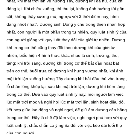
nhất, khi mặt trời lặn về hướng Tây, dương khí đã hư, cửa khí
đóng lại. Khi chiều xuống, thì thu lại, không ảnh hưởng tới gân
cốt, không thấy xương mù, ngược với 3 thời điểm này, hình
dáng nhợt nhạt”. Dưỡng sinh Đông y chú trọng thiên nhân hợp
nhất, con người là một phần trong tự nhiên, quy luật sinh lý của
con người giống với quy luật thay đổi của giới tự nhiên. Dương
khí trong cơ thể cũng thay đổi theo dương khí của giới tự
nhiên, biểu hiện 4 hình thức khác nhau là sinh, trưởng, thu,
tàng: khi trời sáng, dương khí trong cơ thể bắt đầu hoạt bát
trên cơ thể, buổi trưa có dương khí hưng vượng nhất, khi ánh
mặt trời lặn xuống hướng Tây dương khí bắt đầu thù vào trong,
lỗ chân lông khép lại, sau khi mặt trời lặn, dương khí tiềm tàng
trong cơ thể. Dựa vào quy luật sinh lý này, mọi người làm việc
lúc mặt trời mọc và nghỉ hơi lúc mặt trời lặn, sinh hoạt điều độ,
kết hợp giữa lao động và nghỉ ngơi, để giữ âm dương cân bằng
trong cơ thể. Đây là chế độ làm việc, nghỉ ngơi phù hợp với quy
luật sinh lý, chắc chắn có ý nghĩa đối với việc kéo dài tuổi thọ
của con người.