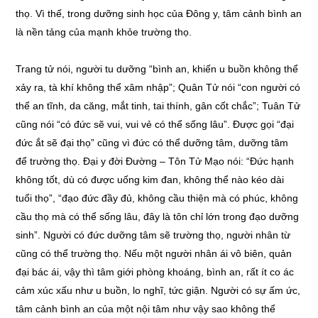
thọ. Vì thế, trong dưỡng sinh học của Đông y, tâm cảnh bình an
là nền tảng của mạnh khỏe trường thọ.
Trang tử nói, người tu dưỡng “bình an, khiến u buồn không thể
xảy ra, tà khí không thể xâm nhập”; Quân Tử nói “con người có
thể an tĩnh, da căng, mắt tinh, tai thính, gân cốt chắc”; Tuân Tử
cũng nói “có đức sẽ vui, vui vẻ có thể sống lâu”. Được gọi “đại
đức ắt sẽ đại thọ” cũng vì đức có thể dưỡng tâm, dưỡng tâm
để trường thọ. Đại y đời Đường – Tôn Tử Mạo nói: “Đức hạnh
không tốt, dù có được uống kim đan, không thể nào kéo dài
tuổi thọ”, “đạo đức đầy đủ, không cầu thiện mà có phúc, không
cầu thọ mà có thể sống lâu, đây là tôn chỉ lớn trong đạo dưỡng
sinh”. Người có đức dưỡng tâm sẽ trường thọ, người nhân từ
cũng có thể trường thọ. Nếu một người nhân ái vô biên, quản
đại bác ái, vậy thì tâm giới phòng khoáng, bình an, rất ít co ác
cảm xúc xấu như u buồn, lo nghĩ, tức giận. Người có sự ấm ức,
tâm cảnh bình an của một nội tâm như vậy sao không thể