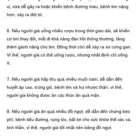
vị, vừa dễ gây ra hoặc khiến bệnh đường máu, bệnh tim nặng
hơn, xảy ra đột tử.
6. Nếu người già uống nhiều rượu trong thời gian dài, sẽ khiến
cơ tim thay đổi, mất đi khả năng đàn hồi thông thường, tăng
thêm gánh nặng cho tim. Đồng thời còn dễ xảy ra xơ cừng gan.
Vì thế, người già có thể uống rượu, nhưng nhất định chỉ uống
ít.
7. Nếu người già hấp thu quá nhiều muối natri, dễ dẫn đến
huyết áp cao, trúng gió, bệnh tim và hư nhược thận, vì thế,
người già không được ăn các thức ăn quá mặn.
8. Nếu người già ăn quá nhiều đồ ngọt, dễ dẫn đến chứng béo
phì, bệnh tiểu đường, rụng tóc, bất lợi cho sức khỏe thể xác và
tinh thần, vì thế, người già tốt nhất nên kiêng đồ ngọt.