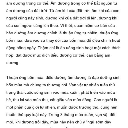
âm dương trong cơ thể. Âm dương trong cơ thể bắt nguồn từ
âm dương của đất trời. Từ âm khí của đất trời, âm khí của con
người cũng nảy sinh, dương khí của đất trời đi lên, dương khí
của con người cũng lên theo. Vì thết, quan niệm cơ bản của
bảo dưỡng âm dương chính là thuận ứng tự nhiên, thuận ứng
bốn mùa, dựa vào sự thay dổi của bốn mùa để điều chỉnh hoạt
động hằng ngày. Thậm chí là ăn uống sinh hoạt một cách thích
hợp, đạt được mục đích điều dưỡng cơ thể, cân bằng âm
dương.
Thuận ứng bốn mùa, điều dưỡng âm dương là đạo dưỡng sinh
bốn mùa mà chúng ta thường nói. Vạn vật tự nhiên tuân thủ
trạng thái cuộc sống sinh vào mùa xuân, phát triển vào mùa
hè, thu lại vào mùa thu, cất giấu vào mùa đông. Con người là
một phần của giới tự nhiên, muốn được trường thọ, cũng nên
thuân thủ quy luật này. Trong 3 tháng mùa xuân, vạn vật đổi
mới, khi dương trỗi dậy, mùa này nên chú ý “ngủ sớm dậy