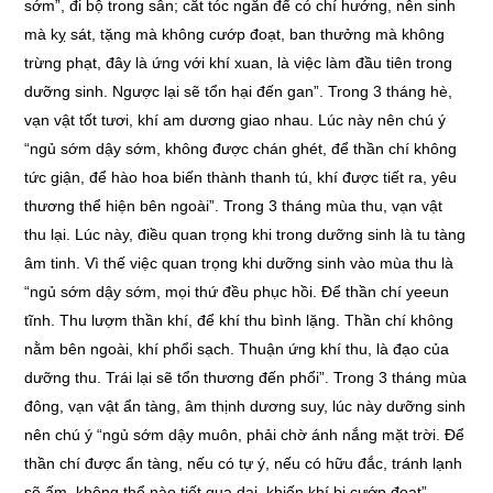
sớm”, đi bộ trong sân; cắt tóc ngắn để có chí hướng, nên sinh
mà kỵ sát, tặng mà không cướp đoạt, ban thưởng mà không
trừng phạt, đây là ứng với khí xuan, là việc làm đầu tiên trong
dưỡng sinh. Ngược lại sẽ tổn hại đến gan”. Trong 3 tháng hè,
vạn vật tốt tươi, khí am dương giao nhau. Lúc này nên chú ý
“ngủ sớm dậy sớm, không được chán ghét, để thần chí không
tức giận, để hào hoa biến thành thanh tú, khí được tiết ra, yêu
thương thể hiện bên ngoài”. Trong 3 tháng mùa thu, vạn vật
thu lại. Lúc này, điều quan trọng khi trong dưỡng sinh là tu tàng
âm tinh. Vì thế việc quan trọng khi dưỡng sinh vào mùa thu là
“ngủ sớm dậy sớm, mọi thứ đều phục hồi. Để thần chí yeeun
tĩnh. Thu lượm thần khí, để khí thu bình lặng. Thần chí không
nằm bên ngoài, khí phổi sạch. Thuận ứng khí thu, là đạo của
dưỡng thu. Trái lại sẽ tổn thương đến phổi”. Trong 3 tháng mùa
đông, vạn vật ẩn tàng, âm thịnh dương suy, lúc này dưỡng sinh
nên chú ý “ngủ sớm dậy muôn, phải chờ ánh nắng mặt trời. Để
thần chí được ẩn tàng, nếu có tự ý, nếu có hữu đắc, tránh lạnh
sẽ ấm, không thể nào tiết qua dai, khiến khí bị cướp đoạt”.