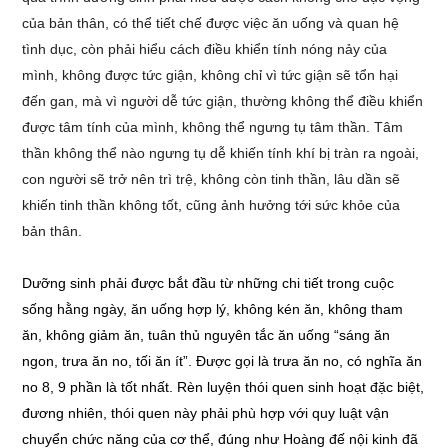
của bản thân, có thể tiết chế được việc ăn uống và quan hệ
tình dục, còn phải hiểu cách điều khiển tính nóng nảy của
mình, không được tức giận, không chỉ vì tức giận sẽ tổn hại
đến gan, mà vì người dễ tức giận, thường không thể điều khiển
được tâm tính của mình, không thể ngưng tụ tâm thần. Tâm
thần không thể nào ngưng tụ dễ khiến tính khí bị tràn ra ngoài,
con người sẽ trở nên trì trệ, không còn tinh thần, lâu dần sẽ
khiến tinh thần không tốt, cũng ảnh hưởng tới sức khỏe của
bản thân.
Dưỡng sinh phải được bắt đầu từ những chi tiết trong cuộc
sống hằng ngày, ăn uống hợp lý, không kén ăn, không tham
ăn, không giảm ăn, tuân thủ nguyên tắc ăn uống “sáng ăn
ngon, trưa ăn no, tối ăn ít”. Được gọi là trưa ăn no, có nghĩa ăn
no 8, 9 phần là tốt nhất. Rèn luyện thói quen sinh hoạt đặc biệt,
đương nhiên, thói quen này phải phù hợp với quy luật vận
chuyển chức năng của cơ thể, đúng như Hoàng đế nội kinh đã