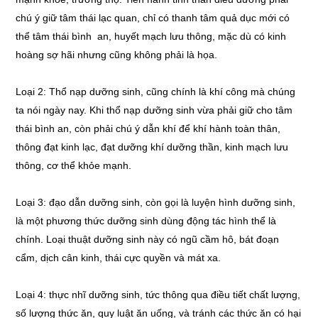
chú ý giữ tâm thái lạc quan, chỉ có thanh tâm quả dục mới có
thể tâm thái bình an, huyết mạch lưu thông, mặc dù có kinh
hoàng sợ hãi nhưng cũng không phải là họa.
Loại 2: Thổ nạp dưỡng sinh, cũng chính là khí công mà chúng
ta nói ngày nay. Khi thổ nạp dưỡng sinh vừa phải giữ cho tâm
thái bình an, còn phải chú ý dẫn khí để khí hành toàn thân,
thông đạt kinh lạc, đạt dưỡng khí dưỡng thần, kinh mạch lưu
thông, cơ thể khỏe mạnh.
Loại 3: đạo dẫn dưỡng sinh, còn gọi là luyện hình dưỡng sinh,
là một phương thức dưỡng sinh dùng động tác hình thể là
chính. Loại thuật dưỡng sinh này có ngũ cầm hô, bát đoạn
cẩm, dịch cân kinh, thái cực quyền và mát xa.
Loại 4: thực nhĩ dưỡng sinh, tức thông qua điều tiết chất lượng,
số lượng thức ăn, quy luật ăn uống, và tránh các thức ăn có hại