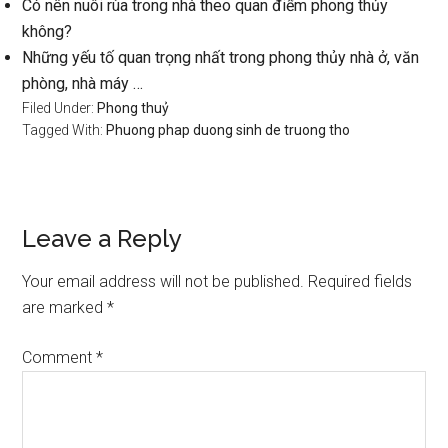
Có nên nuôi rùa trong nhà theo quan điểm phong thủy
không?
Những yếu tố quan trọng nhất trong phong thủy nhà ở, văn
phòng, nhà máy …
Filed Under:
Phong thuỷ
Tagged With:
Phuong phap duong sinh de truong tho
Reader
Leave a Reply
Interactions
Your email address will not be published.
Required fields
are marked
*
Comment
*