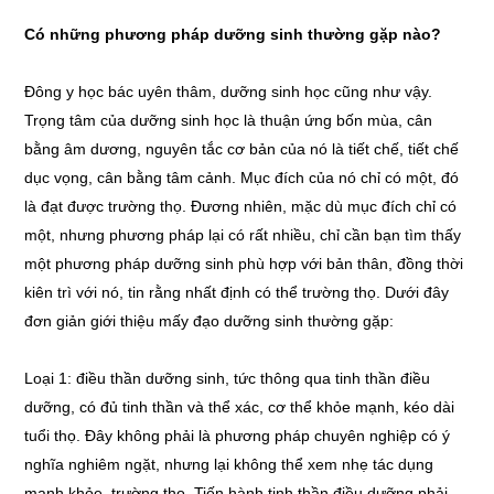
Có những phương pháp dưỡng sinh thường gặp nào?
Đông y học bác uyên thâm, dưỡng sinh học cũng như vậy.
Trọng tâm của dưỡng sinh học là thuận ứng bốn mùa, cân
bằng âm dương, nguyên tắc cơ bản của nó là tiết chế, tiết chế
dục vọng, cân bằng tâm cảnh. Mục đích của nó chỉ có một, đó
là đạt được trường thọ. Đương nhiên, mặc dù mục đích chỉ có
một, nhưng phương pháp lại có rất nhiều, chỉ cần bạn tìm thấy
một phương pháp dưỡng sinh phù hợp với bản thân, đồng thời
kiên trì với nó, tin rằng nhất định có thể trường thọ. Dưới đây
đơn giản giới thiệu mấy đạo dưỡng sinh thường gặp:
Loại 1: điều thần dưỡng sinh, tức thông qua tinh thần điều
dưỡng, có đủ tinh thần và thể xác, cơ thể khỏe mạnh, kéo dài
tuổi thọ. Đây không phải là phương pháp chuyên nghiệp có ý
nghĩa nghiêm ngặt, nhưng lại không thể xem nhẹ tác dụng
mạnh khỏe, trường thọ. Tiến hành tinh thần điều dưỡng phải