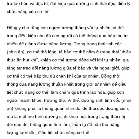
trừ táo bón và độc tố, đạt hiệu quả dưỡng sinh thải độc, điều lý
chức năng của cơ thể.
Đông y cho rằng con người tương thông với tự nhiên, vì thế
trong điều kiện nào đó con người có thể thông qua hấp thụ tự
nhiên để giành được năng lượng. Trong trạng thái tịnh cốc
(nhịn ăn), cơ thể thả lỏng, tế bào cơ thể nằm ở trạng thái “thiếu
thức ăn hút khí”, khiến cơ thể tương đồng với khí tự nhiên, gia
tăng sự trao đổi năng lượng giữa tế bào và vật ngoại giới, giúp
cơ thể có thể hấp thu đủ chân khí của tự nhiên. Đồng thời
thông qua năng lượng thuần khiết trong giới tự nhiên để điều
tiết chức năng cơ thể, làm chậm quá trình lão hóa, giúp con
người mạnh khỏe, trường thọ. Vì thế, dưỡng sinh tịnh cốc (nhịn
ăn) không phải là thông quan nhịn đói để thải độc dưỡng sinh,
mà là một mô hình dưỡng sinh khoa học trong trạng thái nhị
đói nào đó, thông quan tĩnh tâm, thần tụ để hấp thụ năng
lượng tự nhiên, điều tiết chức năng cơ thể.