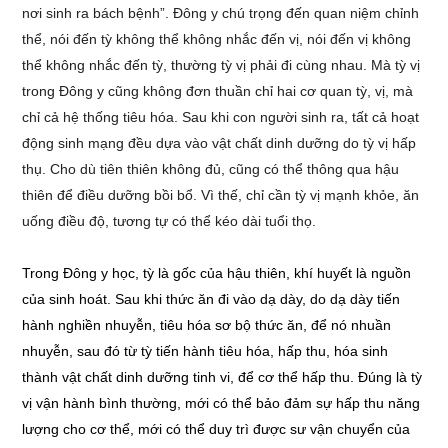
nơi sinh ra bách bệnh”. Đông y chú trọng đến quan niệm chỉnh
thể, nói đến tỳ không thể không nhắc đến vị, nói đến vị không
thể không nhắc đến tỳ, thường tỳ vị phải đi cùng nhau. Mà tỳ vị
trong Đông y cũng không đơn thuần chỉ hai cơ quan tỳ, vị, mà
chỉ cả hệ thống tiêu hóa. Sau khi con người sinh ra, tất cả hoạt
động sinh mạng đều dựa vào vật chất dinh dưỡng do tỳ vị hấp
thụ. Cho dù tiên thiên không đủ, cũng có thể thông qua hậu
thiên để điều dưỡng bồi bổ. Vì thế, chỉ cần tỳ vị mạnh khỏe, ăn
uống điều độ, tương tự có thể kéo dài tuổi thọ.
Trong Đông y học, tỳ là gốc của hậu thiên, khí huyết là nguồn
của sinh hoát. Sau khi thức ăn đi vào dạ dày, do dạ dày tiến
hành nghiền nhuyễn, tiêu hóa sơ bộ thức ăn, để nó nhuần
nhuyễn, sau đó từ tỳ tiến hành tiêu hóa, hấp thu, hóa sinh
thành vật chất dinh dưỡng tinh vi, để cơ thể hấp thu. Đúng là tỳ
vị vận hành bình thường, mới có thể bảo đảm sự hấp thu năng
lượng cho cơ thể, mới có thể duy trì được sư vận chuyển của