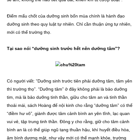
Điểm mấu chốt của dưỡng sinh bốn mùa chính là hành đạo
dưỡng sinh theo quy luật tự nhiên. Chỉ cần thuận ứng tự nhiên,
mới có thể trường thọ.
Tại sao nói “dưỡng sinh trước hết nên dưỡng tâm”?
Có người viết: “Dưỡng sinh trước tiên phải dưỡng tâm, tâm yên
thì trường thọ”. “Dưỡng tâm” ở đây không phải là bảo dưỡng
tim, mà là bảo dưỡng tinh thần, giữu cho tâm an và tinh thần
thoải mái, sách Hoàng đế nội kinh cho rằng “dưỡng tâm” có thể
“điềm hư vô”, giành được tâm cảnh bình an yên tĩnh, lạc quan
vui vẻ, tập trung tinh thần. Đông y cho rằng, giữ cho tâm cảnh
bình an là có thể giúp ngũ tạng thuần hậu, khí huyết điều hòa,
âm bình dương mật, như vậy mới có thể mạnh khỏe, trường