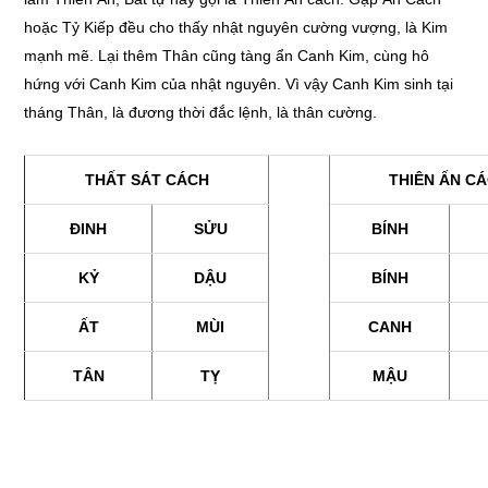
hoặc Tỷ Kiếp đều cho thấy nhật nguyên cường vượng, là Kim
mạnh mẽ. Lại thêm Thân cũng tàng ẩn Canh Kim, cùng hô
hứng với Canh Kim của nhật nguyên. Vì vậy Canh Kim sinh tại
tháng Thân, là đương thời đắc lệnh, là thân cường.
THẤT SÁT CÁCH
THIÊN ẤN C
ĐINH
SỬU
BÍNH
KỶ
DẬU
BÍNH
ẤT
M
Ù
I
CANH
TÂN
TỴ
MẬU