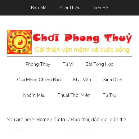
Skip
Skip
Skip
Bảo Mật
Giới Thiệu
Liên Hệ
to
to
to
main
secondary
primary
content
menu
sidebar
Phong Thuỷ
Tử Vi
Bói Tổng Hợp
Giải Mộng Chiêm Bao
Khai Vận
Kinh Dịch
Nhóm Máu
Thuật Thôi Miên
Tứ Trụ
You are here:
Home
/
Tứ trụ
/
Đắc thời, đắc địa, đắc thế