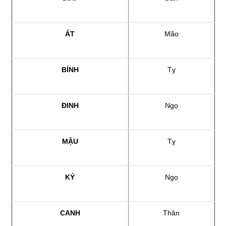
ẤT
Mão
BÍNH
Tỵ
ĐINH
Ngọ
MẬU
Tỵ
KỶ
Ngọ
CANH
Thân