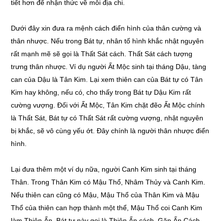
tiết hơn để nhận thức về mỗi địa chi.
Dưới đây xin đưa ra mệnh cách điển hình của thân cường và
thân nhược. Nếu trong Bát tự, nhân tố hình khắc nhật nguyên
rất mạnh mẽ sẽ gọi là Thất Sát cách. Thất Sát cách tượng
trưng thân nhược. Ví dụ người Ất Mộc sinh tại tháng Dậu, tàng
can của Dậu là Tân Kim. Lại xem thiên can của Bát tự có Tân
Kim hay không, nếu có, cho thấy trong Bát tự Dậu Kim rất
cường vượng. Đối với Ất Mộc, Tân Kim chặt đẽo Ất Mộc chính
là Thất Sát, Bát tự có Thất Sát rất cường vượng, nhật nguyên
bị khắc, sẽ vô cùng yếu ớt. Đây chính là người thân nhược điển
hình.
Lại đưa thêm một ví dụ nữa, người Canh Kim sinh tại tháng
Thân. Trong Thân Kim có Mậu Thổ, Nhâm Thủy và Canh Kim.
Nếu thiên can cũng có Mậu, Mậu Thổ của Thân Kim và Mậu
Thổ của thiên can hợp thành một thể, Mậu Thổ coi Canh Kim
làm Thiên Ấn, Bát tự này gọi là Thiên Ấn cách. Gặp Ấn Cách