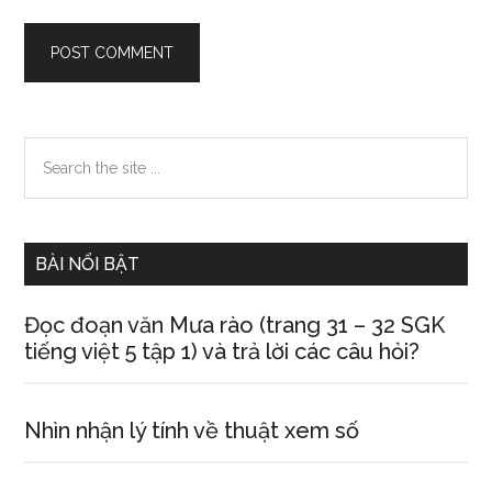
Primary
Search
the
Sidebar
site
...
BÀI NỔI BẬT
Đọc đoạn văn Mưa rào (trang 31 – 32 SGK
tiếng việt 5 tập 1) và trả lời các câu hỏi?
Nhìn nhận lý tính về thuật xem số