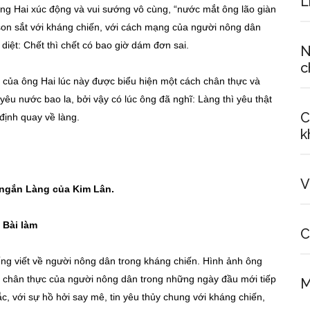
L
ng Hai xúc động và vui sướng vô cùng, “nước mắt ông lão giàn
son sắt với kháng chiến, với cách mạng của người nông dân
diệt: Chết thì chết có bao giờ dám đơn sai.
N
c
 của ông Hai lúc này được biểu hiện một cách chân thực và
êu nước bao la, bởi vậy có lúc ông đã nghĩ: Làng thì yêu thật
C
 định quay về làng.
k
V
 ngắn Làng của Kim Lân.
Bài làm
C
ng viết về người nông dân trong kháng chiến. Hình ảnh ông
 và chân thực của người nông dân trong những ngày đầu mới tiếp
M
c, với sự hồ hởi say mê, tin yêu thủy chung với kháng chiến,