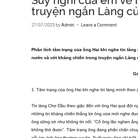
Suy nghĩ của em về 
truyện ngắn Làng củ
27/07/2023
by
Admin
Leave a Comment
Phân tích tâm trạng của ông Hai khi nghe tin làng
nước và với kháng chiến trong truyện ng
ắn Làng 
Gợ
1. Tâm trạng của ông Hai khi nghe tin làng mình theo 
Tin làng Chợ Dầu theo giặc đến với ông Hai quá đột ng
những tin kháng chiến thắng lợi ông vừa mới nghe được 
ông sững sờ như không tin nổi: “Cổ ông lão nghẹn ắng 
không thở được”. Tâm trạng ông đang phấn chấn chuyển
nỗi ám ảnh ông thường xuyên. Suốt ngày ông chỉ biết