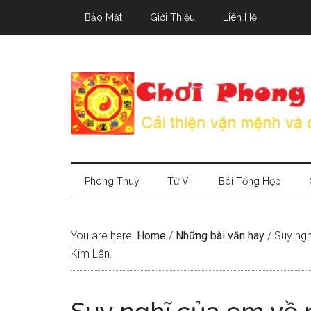
Skip
Skip
Skip
Bảo Mật
Giới Thiệu
Liên Hệ
to
to
to
main
secondary
primary
content
menu
sidebar
Phong Thuỷ
Tử Vi
Bói Tổng Hợp
You are here:
Home
/
Những bài văn hay
/
Suy ngh
Kim Lân.