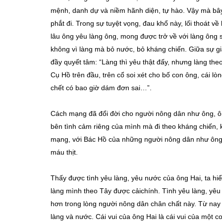
mệnh, danh dự và niềm hãnh diện, tự hào. Vậy mà bây 
phắt đi. Trong sự tuyệt vọng, đau khổ này, lối thoát về
lâu ông yêu làng ông, mong được trở về với làng ông 
không vì làng mà bỏ nước, bỏ kháng chiến. Giữa sự gi
đầy quyết tâm: “Làng thì yêu thật đấy, nhưng làng the
Cụ Hồ trên đầu, trên cổ soi xét cho bố con ông, cái lò
chết có bao giờ dám đơn sai…”.
Cách mạng đã đổi đời cho người nông dân như ông, ôn
bên tình cảm riêng của mình mà đi theo kháng chiến, 
mạng, với Bác Hồ của những người nông dân như ông r
máu thịt.
Thấy được tình yêu làng, yêu nước của ông Hai, ta hi
làng mình theo Tây được cảichính. Tình yêu làng, yêu 
hơn trong lòng người nông dân chân chất này. Từ nay 
làng và nước. Cái vui của ông Hai là cái vui của một