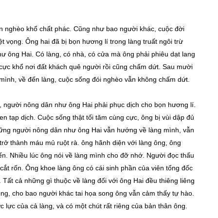
 nghèo khổ chất phác. Cũng như bao người khác, cuộc đời
t vọng. Ông hai đã bị bọn hương lí trong làng truất ngôi trừ
hư ông Hai. Có làng, có nhà, có cửa mà ông phải phiêu dạt lang
 cực khổ nơi đất khách quê người rồi cũng chấm dứt. Sau mười
 mình, về đến làng, cuộc sống đói nghèo vẫn không chấm dứt.
 người nông dân như ông Hai phải phục dịch cho bọn hương lí.
n tạp dịch. Cuộc sống thật tối tăm cùng cực, ông bị vùi dập đủ
ững người nông dân như ông Hai vẫn hướng về làng mình, vẫn
trở thành máu mủ ruột rà. ông hãnh diện với làng ông, ông
n. Nhiều lúc ông nói về làng mình cho đỡ nhớ. Người đọc thấu
cắt rốn. Ông khoe làng ông có cái sinh phần của viên tổng đốc
 Tất cả những gì thuộc về làng đối với ông Hai đều thiêng liêng
ông, cho bao người khác tai họa song ông vẫn cảm thấy tự hào.
c lực của cả làng, và có một chút rất riêng của bản thân ông.