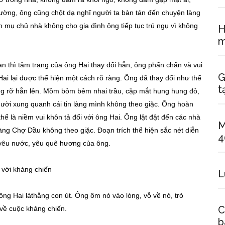
ờng, ông cũng chột dạ nghĩ người ta bàn tán đến chuyện làng
n mụ chủ nhà không cho gia đình ông tiếp tục trú ngụ vì không
H
m
ian thì tâm trạng của ông Hai thay đổi hẳn, ông phấn chấn và vui
G
ai lại được thể hiện một cách rõ ràng. Ông đã thay đổi như thể
t
rạng rỡ hẳn lên. Mồm bỏm bẻm nhai trầu, cặp mắt hung hung đỏ,
ười xung quanh cái tin làng mình không theo giặc. Ông hoàn
thể là niềm vui khôn tả đối với ông Hai. Ông lật đật đến các nhà
M
làng Chợ Dầu không theo giặc. Đoạn trích thể hiện sắc nét diễn
4
n yêu nước, yêu quê hương của ông.
 với kháng chiến
L
 ông Hai làthằng con út. Ông ôm nó vào lòng, vỗ về nó, trò
C
 về cuộc kháng chiến.
b