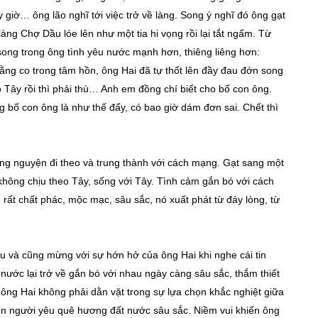
giờ… ông lão nghĩ tới việc trở về làng. Song ý nghĩ đó ông gạt
 làng Chợ Dầu lóe lên như một tia hi vọng rồi lại tắt ngấm. Từ
song trong ông tình yêu nước mạnh hơn, thiêng liêng hơn:
ằng co trong tâm hồn, ông Hai đã tự thốt lên đầy đau đớn song
o Tây rồi thì phải thù… Anh em đồng chí biết cho bố con ông.
ng bố con ông là như thế đấy, có bao giờ dám đơn sai. Chết thì
g nguyện đi theo và trung thành với cách mạng. Gạt sang một
không chịu theo Tây, sống với Tây. Tình cảm gắn bó với cách
ất chất phác, mộc mạc, sâu sắc, nó xuất phát từ đáy lòng, từ
ểu và cũng mừng với sự hớn hở của ông Hai khi nghe cái tin
nước lại trở về gắn bó với nhau ngày càng sâu sắc, thắm thiết
ông Hai không phải dằn vặt trong sự lựa chọn khắc nghiệt giữa
 con người yêu quê hương đất nước sâu sắc. Niềm vui khiến ông