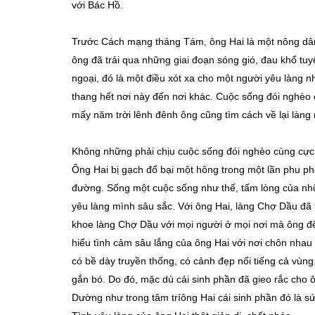
với Bác Hồ.
Trước Cách mạng tháng Tám, ông Hai là một nông dân
ông đã trải qua những giai đoạn sóng gió, đau khổ tuyệ
ngoại, đó là một điều xót xa cho một người yêu làng n
thang hết nơi này đến nơi khác. Cuộc sống đói nghèo
mấy năm trời lênh đênh ông cũng tìm cách về lại làng
Không những phải chịu cuộc sống đói nghèo cùng cực,
Ông Hai bị gạch đổ bại một hông trong một lần phu phe
đường. Sống một cuộc sống như thế, tấm lòng của nh
yêu làng mình sâu sắc. Với ông Hai, làng Chợ Dầu đã 
khoe làng Chợ Dầu với mọi người ở mọi nơi mà ông đế
hiểu tình cảm sâu lắng của ông Hai với nơi chôn nhau 
có bề dày truyền thống, có cảnh đẹp nổi tiếng cả vùng.
gắn bó. Do đó, mặc dù cái sinh phần đã gieo rắc cho 
Dường như trong tâm tríông Hai cái sinh phần đó là sứ