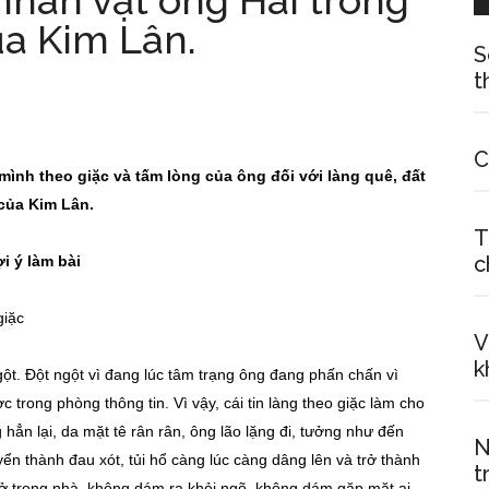
nhân vật ông Hai trong
a Kim Lân.
S
t
C
 mình theo giặc và tấm lòng của ông đố
i với làng quê, đ
ấ
t
của Kim Lân.
T
c
i ý làm bài
giặc
V
k
ột. Đột ngột vì đang lúc tâm trạng ông đang phấn chấn vì
trong phòng thông tin. Vì vậy, cái tin làng theo giặc làm cho
hẳn lại, da mặt tê rân rân, ông lão lặng đi, tưởng như đến
N
 thành đau xót, tủi hổ càng lúc càng dâng lên và trở thành
t
 ở trong nhà, không dám ra khỏi ngõ, không dám gặp mặt ai,