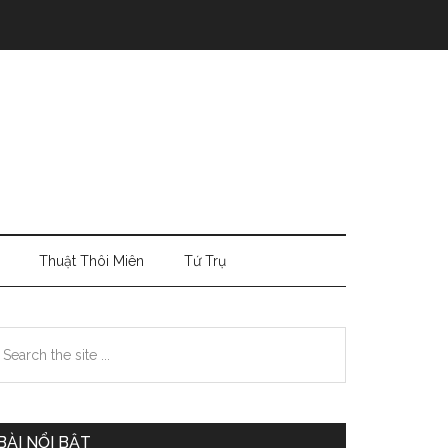
Thuật Thôi Miên
Tứ Trụ
Primary
earch
e
Sidebar
te
BÀI NỔI BẬT