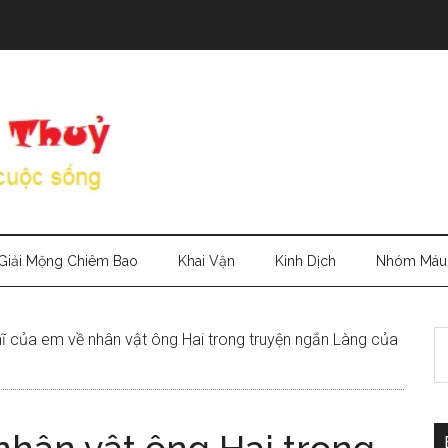
Giải Mộng Chiêm Bao
Khai Vận
Kinh Dịch
Nhóm Máu
S
ĩ của em về nhân vật ông Hai trong truyện ngắn Làng của
th
si
...