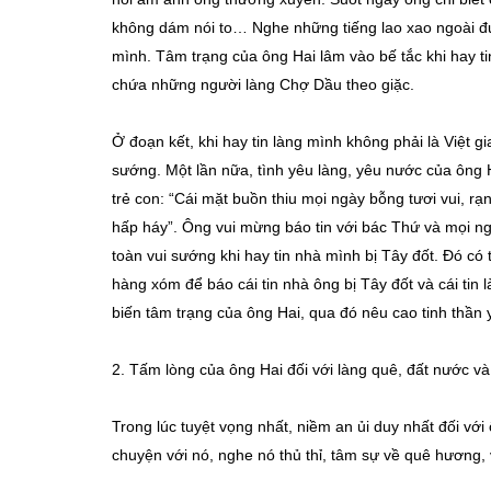
không dám nói to… Nghe những tiếng lao xao ngoài đư
mình. Tâm trạng của ông Hai lâm vào bế tắc khi hay ti
chứa những người làng Chợ Dầu theo giặc.
Ở đoạn kết, khi hay tin làng mình không phải là Việt g
sướng. Một lần nữa, tình yêu làng, yêu nước của ông H
trẻ con: “Cái mặt buồn thiu mọi ngày bỗng tươi vui, 
hấp háy”. Ông vui mừng báo tin với bác Thứ và mọi ng
toàn vui sướng khi hay tin nhà mình bị Tây đốt. Đó có 
hàng xóm để báo cái tin nhà ông bị Tây đốt và cái tin 
biến tâm trạng của ông Hai, qua đó nêu cao tinh thầ
2. Tấm lòng của ông Hai đối với làng quê, đất nước và
Trong lúc tuyệt vọng nhất, niềm an ủi duy nhất đối với
chuyện với nó, nghe nó thủ thỉ, tâm sự về quê hương,