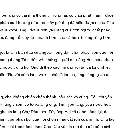
 làng có cái nhà thông tin rộng rãi, có chòi phát thanh, khoe
 phần cụ Thượng nữa, bởi bây giờ ông đã hiểu được nhiều điều.
n là khoe làng, vẫn là tình yêu làng của con người chất phác,
ác đang trỗi dậy, lớn mạnh hơn, cao cả hơn, thiêng liêng hơn.
gỡ, lạ lẫm ban đầu của người nông dân chất phác, vốn quen bị
ách mạng tháng Tám đến với những người như ông Hai mang theo
u nước trong họ. Ông đi theo cách mạng với tất cả lòng nhiệt
n đấu với xóm làng và khi phải đi tản cư, ông cũng tự an ủi
, cho kháng chiến chân thành, sâu sắc vô cùng. Câu chuyện
kháng chiến, về tự vệ làng ông. Tình yêu làng, yêu nước hòa
nghe tin làng Chợ Dầu theo Tây ông Hai cổ nghẹn ắng lại, da
 mình, sự phản bội của nơi chôn nhau cắt rốn của mình. Ông lão
hắm thiết trong ông, làng Chợ Dầu vẫn là nơi ông gửi gắm sinh