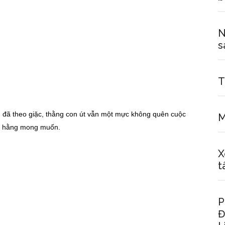
N
s
T
u đã theo giặc, thằng con út vẫn một mực không quên cuộc
M
i hằng mong muốn.
X
t
P
Đ