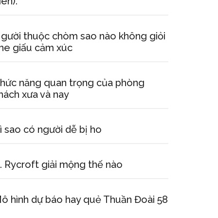
iên).
gười thuộc chòm sao nào không giỏi
he giấu cảm xúc
hức năng quan trọng của phòng
hách xưa và nay
ì sao có người dễ bị ho
. Rycroft giải mộng thế nào
ô hình dự báo hay quẻ Thuần Đoài 58