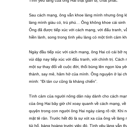
Tình yêu làng của ông Hai thật giản dị, chất phác.
Sau cách mạng, ông vẫn khoe làng mình nhưng ông khoe
làng mình giàu có, trù phú… Ông không khoe cái sinh
Ông đã được tiếp xúc với cách mạng, với đấu tranh, vẫ
hiền lành, song trong tình yêu làng có một tình cảm kh
Ngày đầu tiếp xúc với cách mạng, ông Hai có cái bỡ n
vùi dập nay tiếp xúc với đấu tranh, với chính trị. C
một sự thay đổi về cuộc đời, thổi bùng lên ngọn lửa yê
thành, say mê, hăm hở của mình. Ông nguyện ở lại chiế
mình: “Đi tản cư cũng là kháng chiến”.
Tình cảm của người nông dân này dành cho cách mạng
của ông Hai bây giờ chỉ xoay quanh về cách mạng, về 
quyện trong con người ông Hai ngày càng rõ rệt. Khi 
mặt tê rân. Trước hết đó là sự xót xa của ông về làng
tủi hổ, bàng hoàng trước việc đó. Tình yêu làng vẫn t