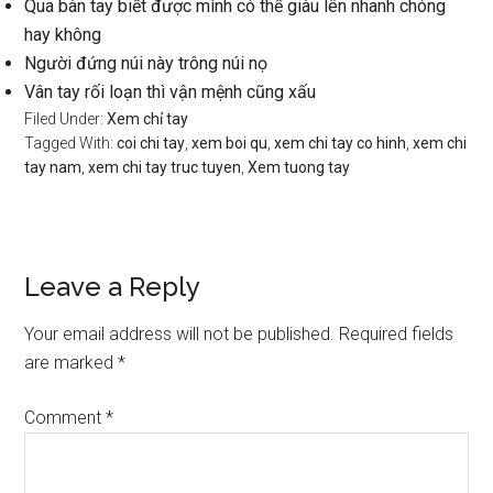
Qua bàn tay biết được mình có thể giàu lên nhanh chóng
hay không
Người đứng núi này trông núi nọ
Vân tay rối loạn thì vận mệnh cũng xấu
Filed Under:
Xem chỉ tay
Tagged With:
coi chi tay
,
xem boi qu
,
xem chi tay co hinh
,
xem chi
tay nam
,
xem chi tay truc tuyen
,
Xem tuong tay
Reader
Leave a Reply
Interactions
Your email address will not be published.
Required fields
are marked
*
Comment
*