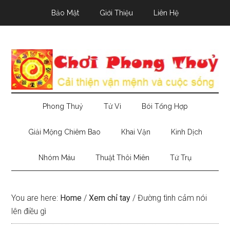
Skip
Skip
Skip
Bảo Mật
Giới Thiệu
Liên Hệ
to
to
to
main
secondary
primary
content
menu
sidebar
Phong Thuỷ
Tử Vi
Bói Tổng Hợp
Giải Mộng Chiêm Bao
Khai Vận
Kinh Dịch
Nhóm Máu
Thuật Thôi Miên
Tứ Trụ
You are here:
Home
/
Xem chỉ tay
/
Đường tình cảm nói
lên điều gì