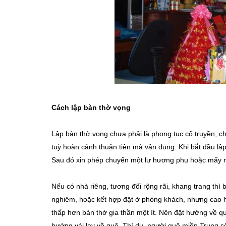
Cách lập bàn thờ vọng
Lập bàn thờ vọng chưa phải là phong tục cổ truyền, ch
tuỳ hoàn cảnh thuận tiện mà vận dụng. Khi bắt đầu lập
Sau đó xin phép chuyển một lư hương phụ hoặc mấy n
Nếu có nhà riêng, tương đối rộng rãi, khang trang thì
nghiêm, hoặc kết hợp đặt ở phòng khách, nhưng cao hơn
thấp hơn bàn thờ gia thần một ít. Nên đặt hướng về qu
hướng vái lạy về quê. Thí dụ, người quê miền Trung s