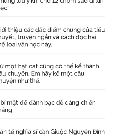
hững lưu ý khi cho 12 chòm sao đi xin
iệc
iới thiệu các đặc điểm chung của tiểu
huyết, truyện ngắn và cách đọc hai
hể loại văn học này.
ừ một hạt cát cũng có thể kể thành
âu chuyện. Em hãy kể một câu
huyện như thế.
 bí mật để đánh bạc dễ dàng chiến
hắng
ăn tế nghĩa sĩ cần Giuộc Nguyễn Đình