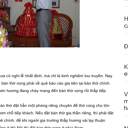
H
c
Đ
K
ưa có nghi lễ nhất định, mà chỉ là kinh nghiệm lưu truyền. Nay
 bàn thờ vọng phải về quê báo cáo gia tiên tại bàn thờ chính.
én hương đang cháy mang đến bàn thờ vọng rồi thắp tiếp.
V
m
 bàn thờ đặt hẳn một phòng riêng chuyên để thờ cúng cho tôn
h
 chỗ tiếp khách. Nếu đặt bàn thờ gia thần riêng, thì phải đặt
ê chính, để khi người gia trưởng thắp hương vái lạy thuận
ống ở Hà Nội thì đặt bàn thờ vọng ở phía Nam.