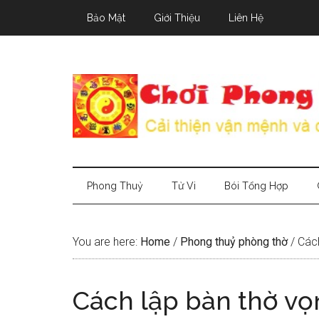
Skip
Skip
Skip
Bảo Mật
Giới Thiệu
Liên Hệ
to
to
to
main
secondary
primary
content
menu
sidebar
Phong Thuỷ
Tử Vi
Bói Tổng Hợp
You are here:
Home
/
Phong thuỷ phòng thờ
/
Cách
Cách lập bàn thờ vọ