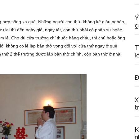
Ý
g hợp sống xa quê. Những người con thứ, không kể giàu nghèo,
g
u lại thì đến ngày giỗ, ngày tết, con thứ phải có phận sự hoặc
àm lễ. Cho dù cửa trưởng chỉ thuộc hàng cháu, thì chú hoặc ông
ó, không có lệ lập bàn thờ vọng đối với cửa thứ ngay ở quê
T
 thứ 2 thế trưởng được lập bàn thờ chính, còn bàn thờ ở nhà
l
Đ
X
t
K
n