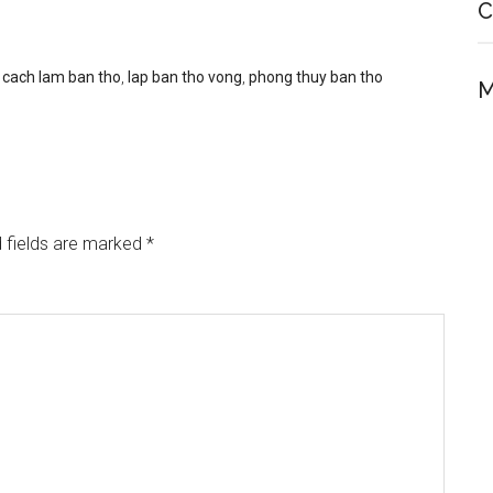
C
,
cach lam ban tho
,
lap ban tho vong
,
phong thuy ban tho
M
 fields are marked
*