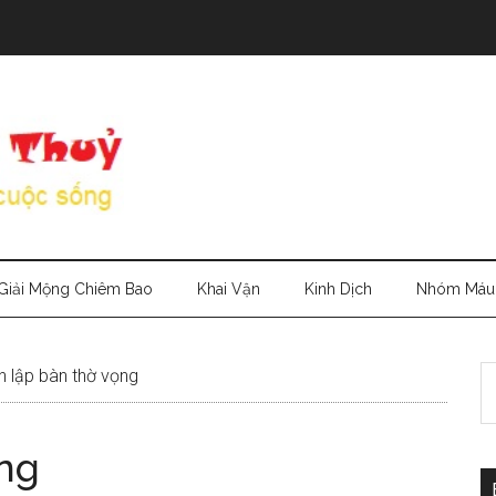
Giải Mộng Chiêm Bao
Khai Vận
Kinh Dịch
Nhóm Máu
S
 lập bàn thờ vọng
th
si
ng
...