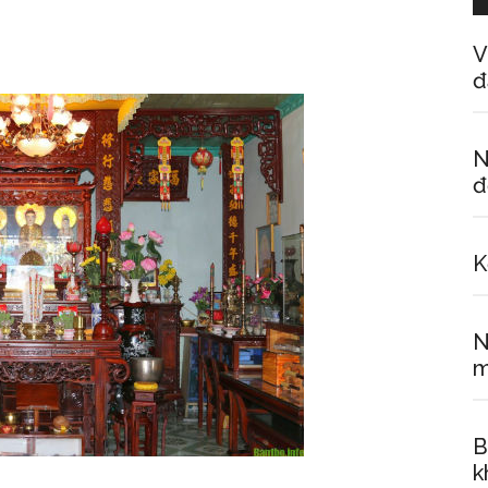
V
đ
N
đ
K
N
m
B
k