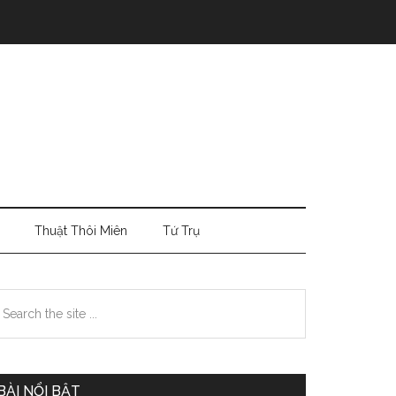
Thuật Thôi Miên
Tứ Trụ
Primary
earch
e
Sidebar
te
BÀI NỔI BẬT