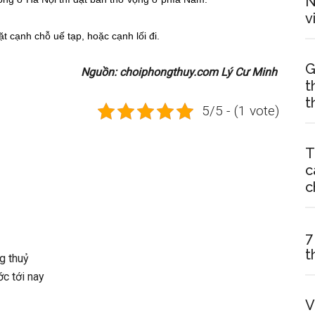
N
v
 cạnh chỗ uế tạp, hoặc cạnh lối đi.
G
Nguồn: choiphongthuy.com Lý Cư Minh
t
t
5/5 - (1 vote)
T
c
c
7
t
g thuỷ
ớc tới nay
V