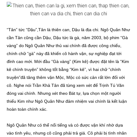
“Tân” tức “Dậu”,Tân là thiên can, Dậu là địa chi. Ngô Quân Như
cần Tân cũng cần Dậu, Dậu tức là gà, năm 2003, bộ phim “Gà
vàng” do Ngô Quân Như thủ vai chính đã được công chiếu,
chính chữ “gà” này đã khiến cô hành vận, sự nghiệp đạt tới
đỉnh cao mới. Mới đầu “Gà vàng” (Kim kê) được đặt tên là “Kim
kê chính truyện” không tốt bằng “Kim kê”, vì hai chữ “chính
truyện”đã tăng thêm vận Mộc, Mộc có sức cản rất lớn đối với
cô. Nghe nói Trần Khả Tân đã từng xem xét để Trịnh Tú Văn
đóng vai chính. Nhưng xét theo Bát tự, lựa chọn một người
thiếu Kim như Ngô Quân Như đảm nhiệm vai chính là kết luận
hoàn toàn chính xác.
Ngô Quân Như có thể nổi tiếng và có được vận khí nhờ dựa
vào tình yêu, nhưng cô cũng phải trả giá. Cô phải bị tình nhân