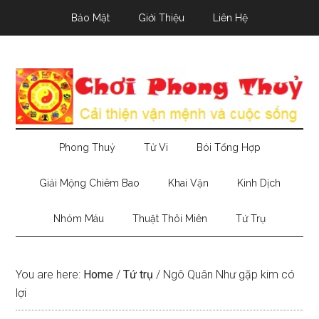
Skip
Skip
Skip
Bảo Mật
Giới Thiệu
Liên Hệ
to
to
to
main
secondary
primary
content
menu
sidebar
Phong Thuỷ
Tử Vi
Bói Tổng Hợp
Giải Mộng Chiêm Bao
Khai Vận
Kinh Dịch
Nhóm Máu
Thuật Thôi Miên
Tứ Trụ
You are here:
Home
/
Tứ trụ
/
Ngô Quân Như gặp kim có
lợi