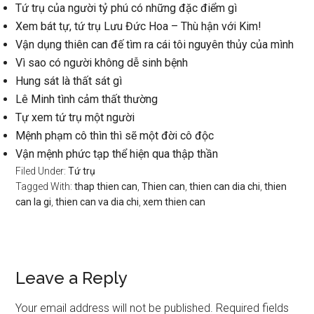
Tứ trụ của người tỷ phú có những đặc điểm gì
Xem bát tự, tứ trụ Lưu Đức Hoa – Thù hận với Kim!
Vận dụng thiên can đế tìm ra cái tôi nguyên thủy của mình
Vì sao có người không dễ sinh bệnh
Hung sát là thất sát gì
Lê Minh tình cảm thất thường
Tự xem tứ trụ một người
Mệnh phạm cô thìn thì sẽ một đời cô độc
Vận mệnh phức tạp thể hiện qua thập thần
Filed Under:
Tứ trụ
Tagged With:
thap thien can
,
Thien can
,
thien can dia chi
,
thien
can la gi
,
thien can va dia chi
,
xem thien can
Reader
Leave a Reply
Interactions
Your email address will not be published.
Required fields