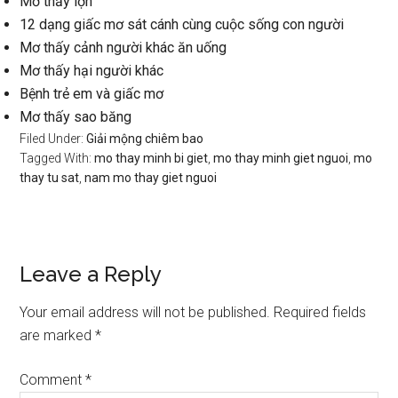
Mơ thấy lợn
12 dạng giấc mơ sát cánh cùng cuộc sống con người
Mơ thấy cảnh người khác ăn uống
Mơ thấy hại người khác
Bệnh trẻ em và giấc mơ
Mơ thấy sao băng
Filed Under:
Giải mộng chiêm bao
Tagged With:
mo thay minh bi giet
,
mo thay minh giet nguoi
,
mo
thay tu sat
,
nam mo thay giet nguoi
Reader
Leave a Reply
Interactions
Your email address will not be published.
Required fields
are marked
*
Comment
*