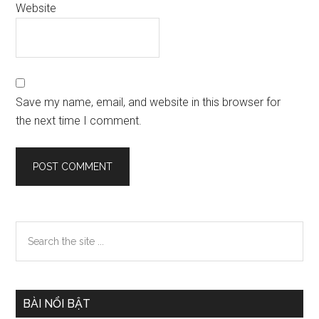
Website
Save my name, email, and website in this browser for
the next time I comment.
Primary
Search
the
Sidebar
site
...
BÀI NỔI BẬT