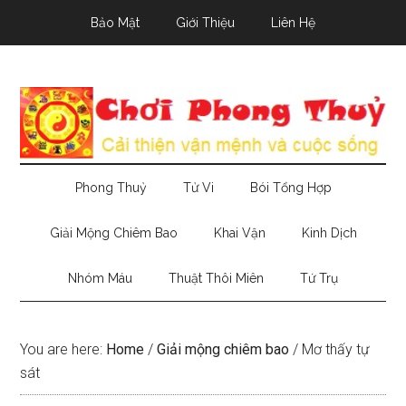
Skip
Skip
Skip
Bảo Mật
Giới Thiệu
Liên Hệ
to
to
to
main
secondary
primary
content
menu
sidebar
Phong Thuỷ
Tử Vi
Bói Tổng Hợp
Giải Mộng Chiêm Bao
Khai Vận
Kinh Dịch
Nhóm Máu
Thuật Thôi Miên
Tứ Trụ
You are here:
Home
/
Giải mộng chiêm bao
/
Mơ thấy tự
sát