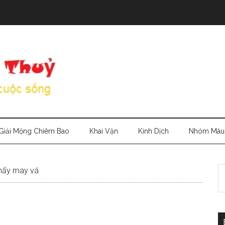
Giải Mộng Chiêm Bao
Khai Vận
Kinh Dịch
Nhóm Máu
S
hấy may vá
th
si
...