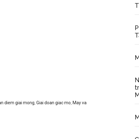
T
P
T
M
N
t
M
n diem giai mong
,
Giai doan giac mo
,
May va
M