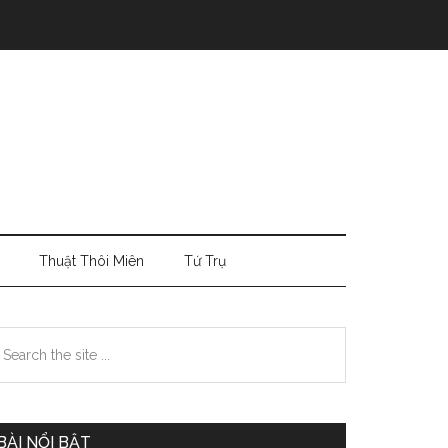
Thuật Thôi Miên
Tứ Trụ
Primary
earch
e
Sidebar
te
BÀI NỔI BẬT