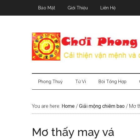
Skip
Skip
Skip
Bảo Mật
Giới Thiệu
Liên Hệ
to
to
to
main
secondary
primary
content
menu
sidebar
Phong Thuỷ
Tử Vi
Bói Tổng Hợp
You are here:
Home
/
Giải mộng chiêm bao
/
Mơ t
Mơ thấy may vá