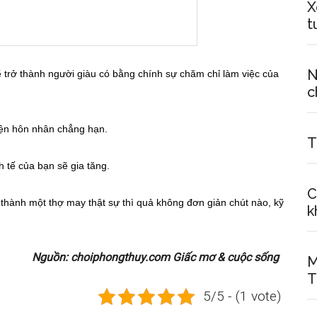
X
t
N
 trở thành người giàu có bằng chính sự chăm chỉ làm việc của
c
uyện hôn nhân chẳng hạn.
T
 tế của bạn sẽ gia tăng.
C
hành một thợ may thật sự thì quả không đơn giản chút nào, kỹ
k
Nguồn: choiphongthuy.com Giấc mơ & cuộc sống
M
T
5/5 - (1 vote)