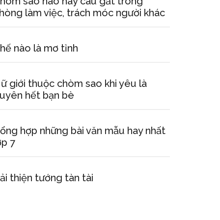
hòm sao nào hay cáu gắt trong
hòng làm việc, trách móc người khác
hế nào là mơ tỉnh
ữ giới thuộc chòm sao khi yêu là
uyên hết bạn bè
ổng hợp những bài văn mẫu hay nhất
ớp 7
ải thiện tướng tàn tài