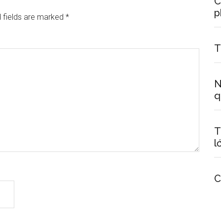
C
p
 fields are marked
*
T
N
q
T
l
C