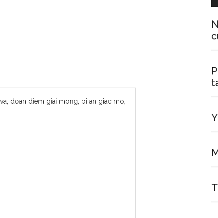
N
c
P
t
Y
M
T