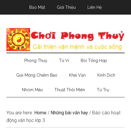
Skip
Skip
Skip
Bảo Mật
Giới Thiệu
Liên Hệ
to
to
to
main
secondary
primary
content
menu
sidebar
Phong Thuỷ
Tử Vi
Bói Tổng Hợp
Giải Mộng Chiêm Bao
Khai Vận
Kinh Dịch
Nhóm Máu
Thuật Thôi Miên
Tứ Trụ
You are here:
Home
/
Những bài văn hay
/
Báo cáo hoạt
động văn học lớp 3