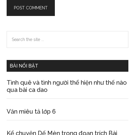
Primary
Search
the
Sidebar
site
...
BÀI NỔI BẬT
Tình quê và tình người thể hiện như thế nào
qua bài ca dao
Văn miêu tả lớp 6
Kể chuyện Dế Mèn trong đoạn trích Bài