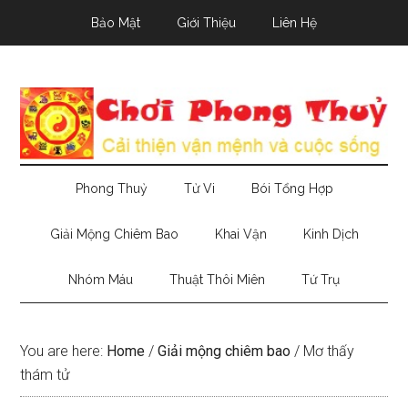
Skip
Skip
Skip
Bảo Mật
Giới Thiệu
Liên Hệ
to
to
to
main
secondary
primary
content
menu
sidebar
Phong Thuỷ
Tử Vi
Bói Tổng Hợp
Giải Mộng Chiêm Bao
Khai Vận
Kinh Dịch
Nhóm Máu
Thuật Thôi Miên
Tứ Trụ
You are here:
Home
/
Giải mộng chiêm bao
/
Mơ thấy
thám tử