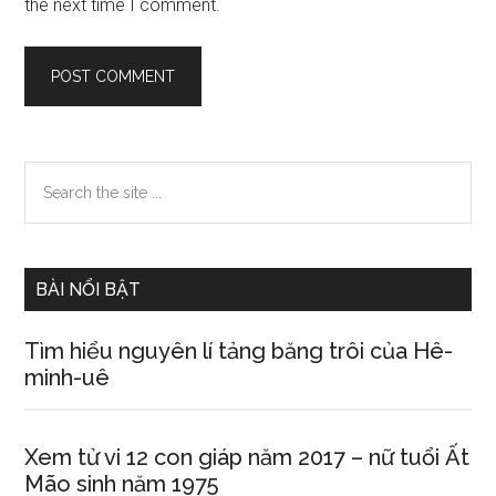
the next time I comment.
Primary
Search
the
Sidebar
site
...
BÀI NỔI BẬT
Tìm hiểu nguyên lí tảng băng trôi của Hê-
minh-uê
Xem tử vi 12 con giáp năm 2017 – nữ tuổi Ất
Mão sinh năm 1975