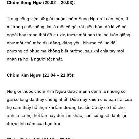
Chòm Song Ngư (20.02 – 20.03):
Trong công việc nữ giới thuộc chòm Song Ngư rất cẩn thận, tỉ
mỉ trong cuộc sống, lại là một cô gái rất hiền hòa, dù là vẽ bề
ngoài hay trong thái độ cư xử, trước mặt bạn trai họ luôn giống
như một chú mèo dịu dàng, đáng yêu. Nhưng có lúc đối
phương có phúc mà không biết hưởng, sau khi chia tay mới
nhận ra họ là người tốt nhất.
Chòm Kim Ngưu (21.04 – 21.05):
Nữ giới thuộc chòm Kim Ngưu được mạnh danh là những cô
gái có long dạ thủy chung nhất. Điều này khiến cho bạn trai của
họ cảm thấy hổ thẹn khi lầm đường lạc lối. Cô ấy có thể cho
anh ta cơ hội hết lần này đến lần khác, cuối cùng sẽ dành lại
được tình cảm của bạn trai.