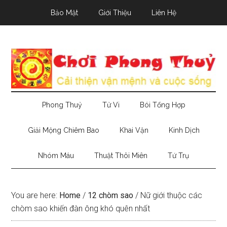
Skip
Skip
Skip
Bảo Mật
Giới Thiệu
Liên Hệ
to
to
to
main
secondary
primary
content
menu
sidebar
Phong Thuỷ
Tử Vi
Bói Tổng Hợp
Giải Mộng Chiêm Bao
Khai Vận
Kinh Dịch
Nhóm Máu
Thuật Thôi Miên
Tứ Trụ
You are here:
Home
/
12 chòm sao
/
Nữ giới thuộc các
chòm sao khiến đàn ông khó quên nhất