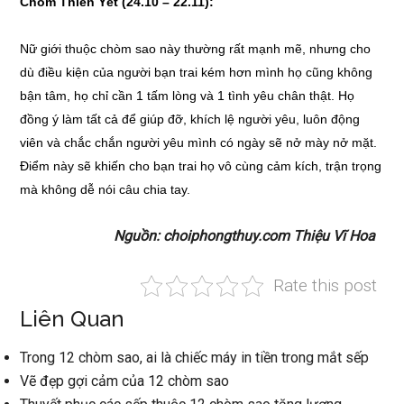
Chòm Thiên Yết (24.10 – 22.11):
Nữ giới thuộc chòm sao này thường rất mạnh mẽ, nhưng cho
dù điều kiện của người bạn trai kém hơn mình họ cũng không
bận tâm, họ chỉ cần 1 tấm lòng và 1 tình yêu chân thật. Họ
đồng ý làm tất cả để giúp đỡ, khích lệ người yêu, luôn động
viên và chắc chắn người yêu mình có ngày sẽ nở mày nở mặt.
Điểm này sẽ khiến cho bạn trai họ vô cùng cảm kích, trận trọng
mà không dễ nói câu chia tay.
Nguồn: choiphongthuy.com Thiệu Vĩ Hoa
Rate this post
Liên Quan
Trong 12 chòm sao, ai là chiếc máy in tiền trong mắt sếp
Vẽ đẹp gợi cảm của 12 chòm sao