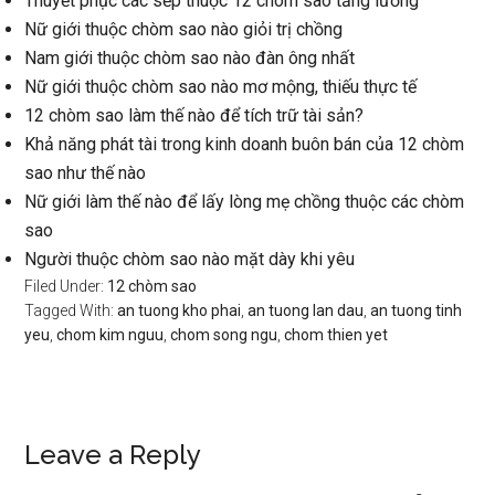
Thuyết phục các sếp thuộc 12 chòm sao tăng lương
Nữ giới thuộc chòm sao nào giỏi trị chồng
Nam giới thuộc chòm sao nào đàn ông nhất
Nữ giới thuộc chòm sao nào mơ mộng, thiếu thực tế
12 chòm sao làm thế nào để tích trữ tài sản?
Khả năng phát tài trong kinh doanh buôn bán của 12 chòm
sao như thế nào
Nữ giới làm thế nào để lấy lòng mẹ chồng thuộc các chòm
sao
Người thuộc chòm sao nào mặt dày khi yêu
Filed Under:
12 chòm sao
Tagged With:
an tuong kho phai
,
an tuong lan dau
,
an tuong tinh
yeu
,
chom kim nguu
,
chom song ngu
,
chom thien yet
Reader
Leave a Reply