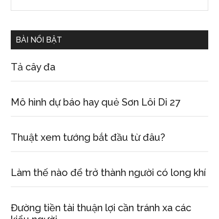
the
Sidebar
site
...
BÀI NỔI BẬT
Tả cây đa
Mô hình dự báo hay quẻ Sơn Lôi Di 27
Thuật xem tướng bắt đầu từ đâu?
Làm thế nào để trở thành người có long khí
Đường tiền tài thuận lợi cần tránh xa các