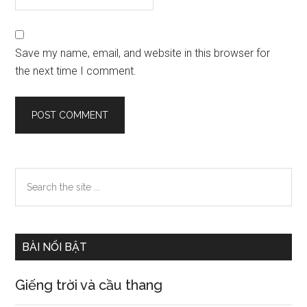
Save my name, email, and website in this browser for
the next time I comment.
Primary
Search
the
Sidebar
site
...
BÀI NỔI BẬT
Giếng trời và cầu thang