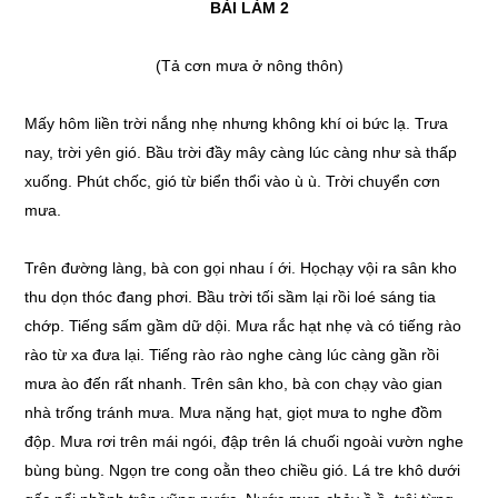
BÀI LÀM 2
(Tả cơn mưa ở nông thôn)
Mấy hôm liền trời nắng nhẹ nhưng không khí oi bức lạ. Trưa
nay, trời yên gió. Bầu trời đầy mây càng lúc càng như sà thấp
xuống. Phút chốc, gió từ biển thổi vào ù ù. Trời chuyển cơn
mưa.
Trên đường làng, bà con gọi nhau í ới. Họchạy vội ra sân kho
thu dọn thóc đang phơi. Bầu trời tối sầm lại rồi loé sáng tia
chớp. Tiếng sấm gầm dữ dội. Mưa rắc hạt nhẹ và có tiếng rào
rào từ xa đưa lại. Tiếng rào rào nghe càng lúc càng gần rồi
mưa ào đến rất nhanh. Trên sân kho, bà con chạy vào gian
nhà trống tránh mưa. Mưa nặng hạt, giọt mưa to nghe đồm
độp. Mưa rơi trên mái ngói, đập trên lá chuối ngoài vườn nghe
bùng bùng. Ngọn tre cong oằn theo chiều gió. Lá tre khô dưới