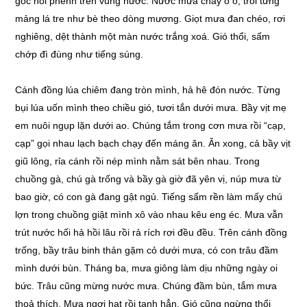
gốc nổi phềnh trên vũng nước. Nước mưa chảy ồ ồ, trôi từng
mảng lá tre như bè theo dòng mương. Giọt mưa đan chéo, rơi
nghiêng, dệt thành một màn nước trắng xoá. Gió thổi, sấm
chớp đì đùng như tiếng súng.
Cánh đồng lúa chiêm đang tròn mình, hả hê đón nước. Từng
bụi lúa uốn mình theo chiều gió, tươi tắn dưới mưa. Bầy vịt mẹ
em nuôi ngụp lặn dưới ao. Chúng tắm trong cơn mưa rồi “cạp,
cạp” gọi nhau lạch bạch chạy đến máng ăn. Ăn xong, cả bầy vịt
giũ lông, rỉa cánh rồi nép mình nằm sát bên nhau. Trong
chuồng gà, chú gà trống và bầy gà giờ đã yên vị, núp mưa từ
bao giờ, có con gà đang gật ngủ. Tiếng sấm rền làm mấy chú
lợn trong chuồng giật mình xô vào nhau kêu eng éc. Mưa vẫn
trút nước hối hả hồi lâu rồi rả rích rơi đều đều. Trên cánh đồng
trống, bầy trâu binh thản gặm cỏ dưới mưa, có con trâu đầm
mình dưới bùn. Tháng ba, mưa giông làm dịu những ngày oi
bức. Trâu cũng mừng nước mưa. Chúng đầm bùn, tắm mưa
thoả thích. Mưa ngơi hạt rồi tạnh hẳn. Gió cũng ngừng thổi