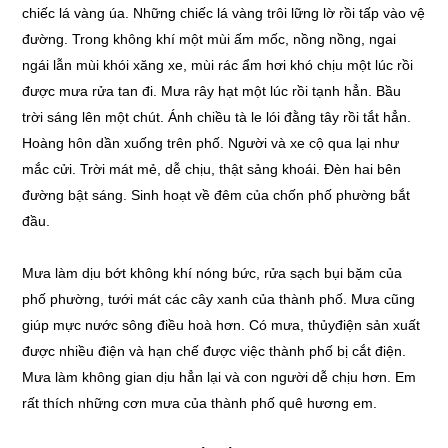
chiếc lá vàng úa. Những chiếc lá vàng trôi lững lờ rồi tấp vào vệ
đường. Trong không khí một mùi ấm mốc, nồng nồng, ngai
ngái lẫn mùi khói xăng xe, mùi rác ẩm hơi khó chịu một lúc rồi
được mưa rửa tan đi. Mưa rây hạt một lúc rồi tạnh hẳn. Bầu
trời sáng lên một chút. Ánh chiều tà le lói đằng tây rồi tắt hẳn.
Hoàng hôn dần xuống trên phố. Người và xe cộ qua lại như
mắc cửi. Trời mát mẻ, dễ chịu, thật sảng khoái. Đèn hai bên
đường bật sáng. Sinh hoạt về đêm của chốn phố phường bắt
đầu.
Mưa làm dịu bớt không khí nóng bức, rửa sạch bụi bặm của
phố phường, tưới mát các cây xanh của thành phố. Mưa cũng
giúp mực nước sông điều hoà hơn. Có mưa, thủyđiện sản xuất
được nhiều điện và hạn chế được việc thành phố bị cắt điện.
Mưa làm không gian dịu hẳn lại và con người dễ chịu hơn. Em
rất thích những cơn mưa của thành phố quê hương em.