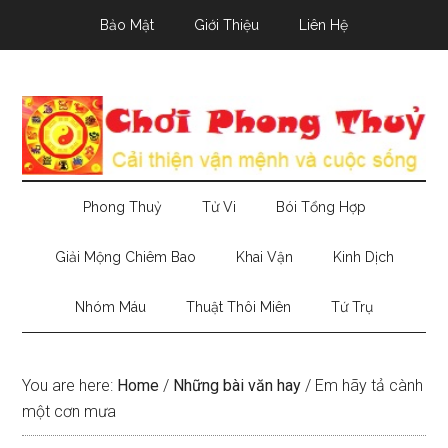
Skip
Skip
Skip
Bảo Mật
Giới Thiệu
Liên Hệ
to
to
to
main
secondary
primary
content
menu
sidebar
Phong Thuỷ
Tử Vi
Bói Tổng Hợp
Giải Mộng Chiêm Bao
Khai Vận
Kinh Dịch
Nhóm Máu
Thuật Thôi Miên
Tứ Trụ
You are here:
Home
/
Những bài văn hay
/
Em hãy tả cành
một cơn mưa