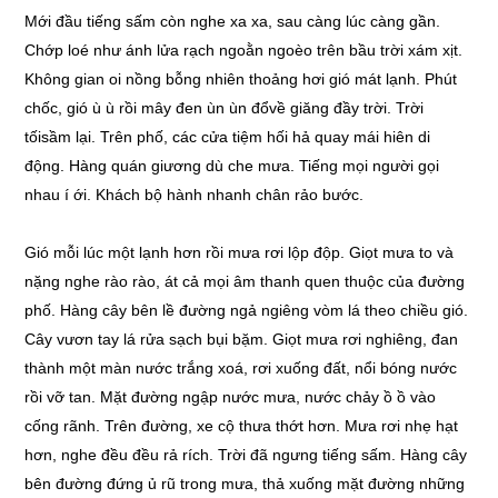
Mới đầu tiếng sấm còn nghe xa xa, sau càng lúc càng gần.
Chớp loé như ánh lửa rạch ngoằn ngoèo trên bầu trời xám xịt.
Không gian oi nồng bỗng nhiên thoảng hơi gió mát lạnh. Phút
chốc, gió ù ù rồi mây đen ùn ùn đổvề giăng đầy trời. Trời
tốisầm lại. Trên phố, các cửa tiệm hối hả quay mái hiên di
động. Hàng quán giương dù che mưa. Tiếng mọi người gọi
nhau í ới. Khách bộ hành nhanh chân rảo bước.
Gió mỗi lúc một lạnh hơn rồi mưa rơi lộp độp. Giọt mưa to và
nặng nghe rào rào, át cả mọi âm thanh quen thuộc của đường
phố. Hàng cây bên lề đường ngả ngiêng vòm lá theo chiều gió.
Cây vươn tay lá rửa sạch bụi bặm. Giọt mưa rơi nghiêng, đan
thành một màn nước trắng xoá, rơi xuống đất, nổi bóng nước
rồi vỡ tan. Mặt đường ngập nước mưa, nước chảy ồ ồ vào
cống rãnh. Trên đường, xe cộ thưa thớt hơn. Mưa rơi nhẹ hạt
hơn, nghe đều đều rả rích. Trời đã ngưng tiếng sấm. Hàng cây
bên đường đứng ủ rũ trong mưa, thả xuống mặt đường những