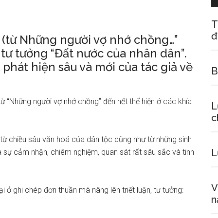
T
đ
 (từ Những người vợ nhớ chồng…”
t tư tưởng “Đất nước của nhân dân”.
phát hiện sâu và mới của tác giả về
B
ừ “Những người vợ nhớ chồng” đến hết thể hiện ở các khía
L
c
ừ chiều sâu văn hoá của dân tộc cũng như từ những sinh
L
là sự cảm nhận, chiêm nghiệm, quan sát rất sâu sắc và tinh
V
 ghi chép đơn thuần mà nâng lên triết luận, tư tưởng:
n