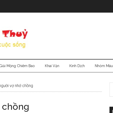
Giải Mộng Chiêm Bao
Khai Vận
Kinh Dịch
Nhóm Máu
S
gười vợ nhớ chồng
th
si
ớ chồng
...