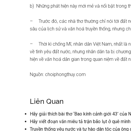
b) Những phát hiện này mới mẻ và nổi bật trong th
– Trước đó, các nhà thơ thường chỉ nói tới đất nướ
sâu của lịch sử và văn hoá truyền thống, nhưng ch
– Thời kì chống Mĩ, nhân dân Việt Nam, nhất là
về tình yêu đất nước, nhưng nhân dân ta bị chương
hiện về văn hoá dân gian trong quan niệm về đấ
Nguồn: choiphongthuy.com
Liên Quan
Hãy giải thích bài thơ ‘Bao kính cảnh giới 43’ của 
Hãy viết đoạn văn miêu tả trận bão lụt ở quê mình 
Truyền thống yêu nước và tự hào dân tộc của ông 