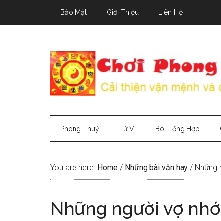
Skip
Skip
Skip
Bảo Mật
Giới Thiệu
Liên Hệ
to
to
to
main
secondary
primary
content
menu
sidebar
Phong Thuỷ
Tử Vi
Bói Tổng Hợp
You are here:
Home
/
Những bài văn hay
/
Những n
Những người vợ nh