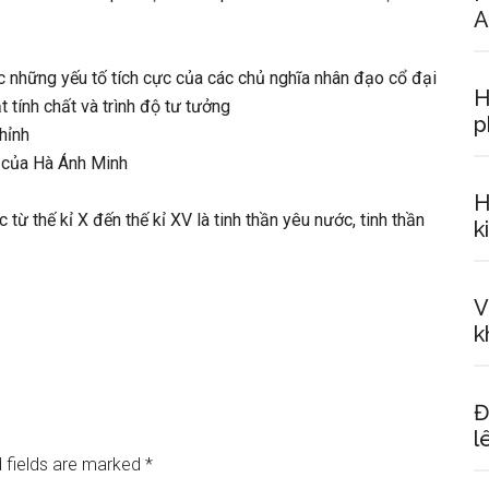
A
 những yếu tố tích cực của các chủ nghĩa nhân đạo cổ đại
H
tính chất và trình độ tư tưởng
p
hỉnh
 của Hà Ánh Minh
H
ừ thế kỉ X đến thế kỉ XV là tinh thần yêu nước, tinh thần
k
V
k
Đ
l
 fields are marked
*