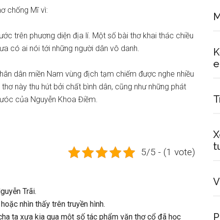
ơ chống Mĩ vì:
M
c trên phương diện địa lí. Một số bài thơ khai thác chiều
ưa có ai nói tới những người dân vô danh.
K
e
 nhân dân miền Nam vùng địch tạm chiếm được nghe nhiều
 thơ này thu hút bởi chất bình dân, cũng như những phát
T
t nưóc của Nguyễn Khoa Điềm.
X
t
5/5 - (1 vote)
V
Nguyễn Trãi.
hoặc nhìn thấy trên truyền hình.
P
cha ta xưa kia qua một số tác phẩm văn thơ cổ đã học