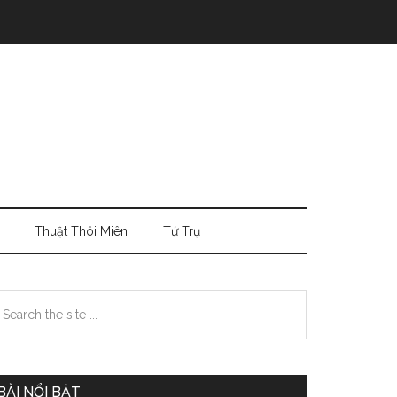
Thuật Thôi Miên
Tứ Trụ
Primary
earch
e
Sidebar
te
BÀI NỔI BẬT